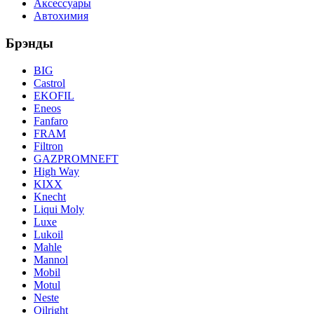
Аксессуары
Автохимия
Брэнды
BIG
Castrol
EKOFIL
Eneos
Fanfaro
FRAM
Filtron
GAZPROMNEFT
High Way
KIXX
Knecht
Liqui Moly
Luxe
Lukoil
Mahle
Mannol
Mobil
Motul
Neste
Oilright