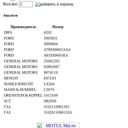
Кол-во:
Аналоги
Производитель
Номер
DIFA
4202
FORD
5005831
FORD
5009064
FORD
A790X9601AAA
FORD
A810X9601KA
GENERAL MOTORS
25062205
GENERAL MOTORS
93892087
GENERAL MOTORS
9974119
HENGST
E87L01
MAHLE/KNECHT
LX264
MANN & HUMMEL
C3070
ORENSTEIN & KOPPEL
1415169
SCT
SB2050
ГАЗ
3102110901301
ГАЗ
31029110901310