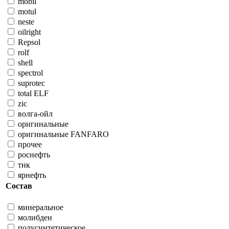
mobil
motul
neste
oilright
Repsol
rolf
shell
spectrol
suprotec
total ELF
zic
волга-ойл
оригинальные
оригинальные FANFARO
прочее
роснефть
тнк
ярнефть
Состав
минеральное
молибден
полусинтетическое