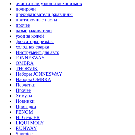
очистители узлов и механизмов
полироли
преобразователи ржавчины
притирочные пасты
прочее
размораживатели
уход за кожей
фиксаторы резьбы
холодная сварка
Инструмент для авто
JONNESWAY
OMBRA
THORVIK
Наборы JONNESWAY
Наборы OMBRA
Перчатки
Прочее
Хомуты
Новинки
Присадки
FENOM
Hi-Gear, ER
LIQUI MOLY
RUNWAY
Suprotec