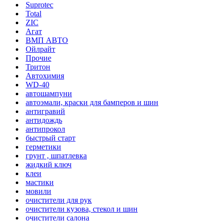
Suprotec
Total
ZIC
Агат
ВМП АВТО
Ойлрайт
Прочие
Тритон
Автохимия
WD-40
автошампуни
автоэмали, краски для бамперов и шин
антигравий
антидождь
антипрокол
быстрый старт
герметики
грунт , шпатлевка
жидкий ключ
клеи
мастики
мовили
очистители для рук
очистители кузова, стекол и шин
очистители салона