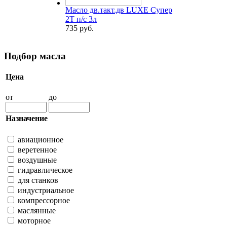
Масло дв.такт.дв LUXE Супер
2Т п/с 3л
735 руб.
Подбор масла
Цена
от
до
Назначение
авиационное
веретенное
воздушные
гидравлическое
для станков
индустриальное
компрессорное
маслянные
моторное