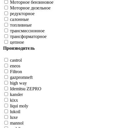
Моторное бензиновое
Моторное дизельное
редукторное
салонные
топливные
трансмиссионное
трансформаторное
цепное
Производитель
castrol
eneos
Filtron
gazpromneft
high way
Idemitsu ZEPRO
kansler
kixx
liqui moly
lukoil
luxe
mannol