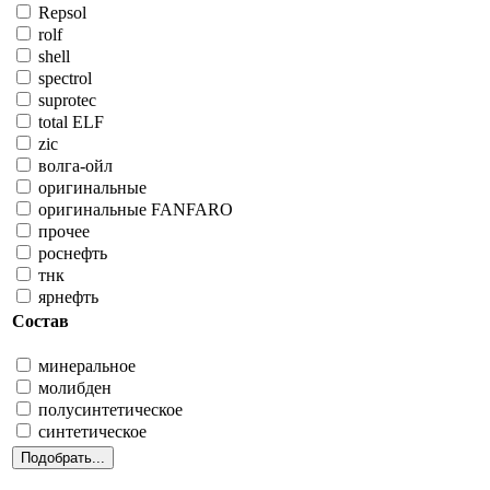
Repsol
rolf
shell
spectrol
suprotec
total ELF
zic
волга-ойл
оригинальные
оригинальные FANFARO
прочее
роснефть
тнк
ярнефть
Состав
минеральное
молибден
полусинтетическое
синтетическое