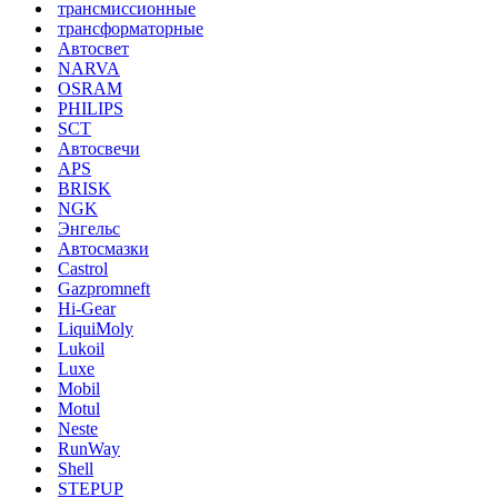
трансмиссионные
трансформаторные
Автосвет
NARVA
OSRAM
PHILIPS
SCT
Автосвечи
APS
BRISK
NGK
Энгельс
Автосмазки
Castrol
Gazpromneft
Hi-Gear
LiquiMoly
Lukoil
Luxe
Mobil
Motul
Neste
RunWay
Shell
STEPUP