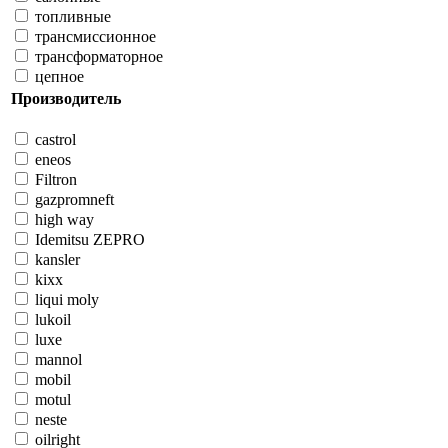
топливные
трансмиссионное
трансформаторное
цепное
Производитель
castrol
eneos
Filtron
gazpromneft
high way
Idemitsu ZEPRO
kansler
kixx
liqui moly
lukoil
luxe
mannol
mobil
motul
neste
oilright