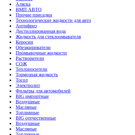
Аляска
ВМП АВТО
Прочие присадки
Технологические жидкости для авто
Антифриз
Дистиллированная вода
Жидкость для стеклоомывателя
Керосин
Обезжириватели
Промывочные жидкости
Растворители
СОЖ
Теплоносители
Тормозная жидкость
Тосол
Электролит
Фильтры для автомобилей
BIG импортные
Воздушные
Масляные
Топливные
BIG отечественные
Воздушные
Масляные
Топливные