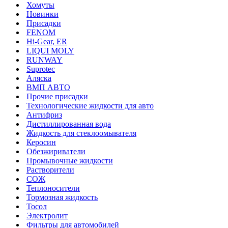
Хомуты
Новинки
Присадки
FENOM
Hi-Gear, ER
LIQUI MOLY
RUNWAY
Suprotec
Аляска
ВМП АВТО
Прочие присадки
Технологические жидкости для авто
Антифриз
Дистиллированная вода
Жидкость для стеклоомывателя
Керосин
Обезжириватели
Промывочные жидкости
Растворители
СОЖ
Теплоносители
Тормозная жидкость
Тосол
Электролит
Фильтры для автомобилей