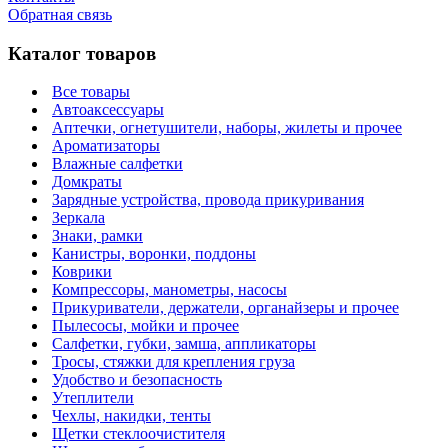
Обратная связь
Каталог товаров
Все товары
Автоаксессуары
Аптечки, огнетушители, наборы, жилеты и прочее
Ароматизаторы
Влажные салфетки
Домкраты
Зарядные устройства, провода прикуривания
Зеркала
Знаки, рамки
Канистры, воронки, поддоны
Коврики
Компрессоры, манометры, насосы
Прикуриватели, держатели, органайзеры и прочее
Пылесосы, мойки и прочее
Салфетки, губки, замша, аппликаторы
Тросы, стяжки для крепления груза
Удобство и безопасность
Утеплители
Чехлы, накидки, тенты
Щетки стеклоочистителя