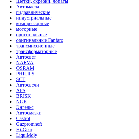
Щетки, скребки, лопаты
Автомасла
гидравлические
индустриальные
компрессорные
моторные
оригинальные
оригинальные Fanfaro
трансмиссионные
трансформаторные
Автосвет
NARVA
OSRAM
PHILIPS
SCT
Автосвечи
APS
BRISK
NGK
Энгельс
Автосмазки
Castrol
Gazpromneft
Hi-Gear
LiquiMoly