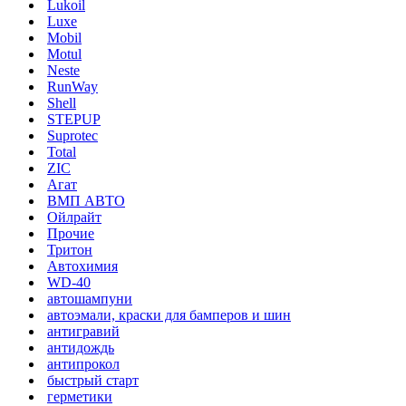
Lukoil
Luxe
Mobil
Motul
Neste
RunWay
Shell
STEPUP
Suprotec
Total
ZIC
Агат
ВМП АВТО
Ойлрайт
Прочие
Тритон
Автохимия
WD-40
автошампуни
автоэмали, краски для бамперов и шин
антигравий
антидождь
антипрокол
быстрый старт
герметики