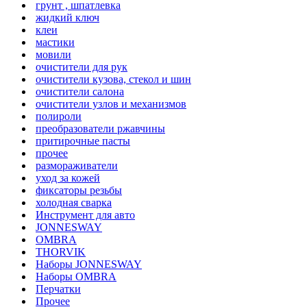
грунт , шпатлевка
жидкий ключ
клеи
мастики
мовили
очистители для рук
очистители кузова, стекол и шин
очистители салона
очистители узлов и механизмов
полироли
преобразователи ржавчины
притирочные пасты
прочее
размораживатели
уход за кожей
фиксаторы резьбы
холодная сварка
Инструмент для авто
JONNESWAY
OMBRA
THORVIK
Наборы JONNESWAY
Наборы OMBRA
Перчатки
Прочее