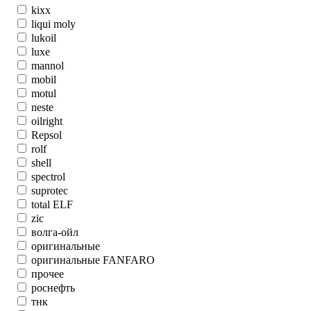
kixx
liqui moly
lukoil
luxe
mannol
mobil
motul
neste
oilright
Repsol
rolf
shell
spectrol
suprotec
total ELF
zic
волга-ойл
оригинальные
оригинальные FANFARO
прочее
роснефть
тнк