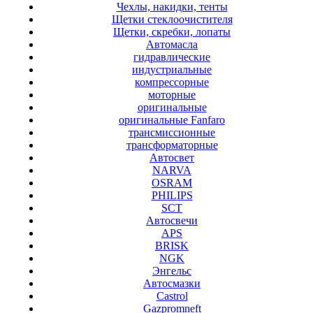
Чехлы, накидки, тенты
Щетки стеклоочистителя
Щетки, скребки, лопаты
Автомасла
гидравлические
индустриальные
компрессорные
моторные
оригинальные
оригинальные Fanfaro
трансмиссионные
трансформаторные
Автосвет
NARVA
OSRAM
PHILIPS
SCT
Автосвечи
APS
BRISK
NGK
Энгельс
Автосмазки
Castrol
Gazpromneft