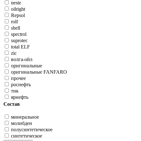
neste
oilright
Repsol
rolf
shell
spectrol
suprotec
total ELF
zic
волга-ойл
оригинальные
оригинальные FANFARO
прочее
роснефть
тнк
ярнефть
Состав
минеральное
молибден
полусинтетическое
синтетическое