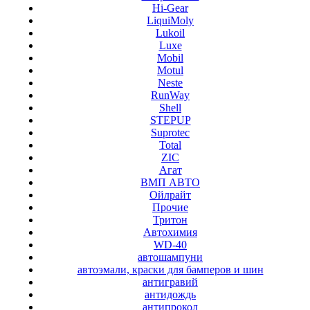
Hi-Gear
LiquiMoly
Lukoil
Luxe
Mobil
Motul
Neste
RunWay
Shell
STEPUP
Suprotec
Total
ZIC
Агат
ВМП АВТО
Ойлрайт
Прочие
Тритон
Автохимия
WD-40
автошампуни
автоэмали, краски для бамперов и шин
антигравий
антидождь
антипрокол