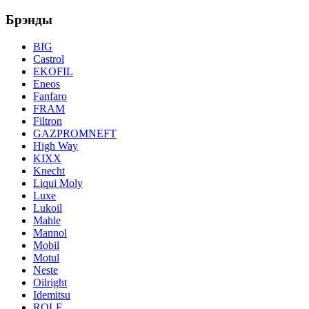
Брэнды
BIG
Castrol
EKOFIL
Eneos
Fanfaro
FRAM
Filtron
GAZPROMNEFT
High Way
KIXX
Knecht
Liqui Moly
Luxe
Lukoil
Mahle
Mannol
Mobil
Motul
Neste
Oilright
Idemitsu
ROLF