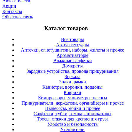
Автозапчасти
Акции
Контакты
Обратная связь
Каталог товаров
Все товары
Автоаксессуары
Аптечки, огнетушители, наборы, жилеты и прочее
Ароматизаторы
Влажные салфетки
Домкраты
Зарядные устройства, провода прикуривания
Зеркала
Знаки, рамки
Канистры, воронки, поддоны
Коврики
Компрессоры, манометры, насосы
Прикуриватели, держатели, органайзеры и прочее
Пылесосы, мойки и прочее
Салфетки, губки, замша, аппликаторы
Тросы, стяжки для крепления груза
Удобство и безопасность
Утеплители