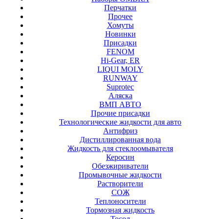
Перчатки
Прочее
Хомуты
Новинки
Присадки
FENOM
Hi-Gear, ER
LIQUI MOLY
RUNWAY
Suprotec
Аляска
ВМП АВТО
Прочие присадки
Технологические жидкости для авто
Антифриз
Дистиллированная вода
Жидкость для стеклоомывателя
Керосин
Обезжириватели
Промывочные жидкости
Растворители
СОЖ
Теплоносители
Тормозная жидкость
Тосол