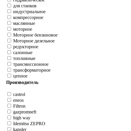
для станков
индустриальное
компрессорное
маслянные
моторное
Моторное бензиновое
Моторное дизельное
редукторное
салонные
топливные
трансмиссионное
трансформаторное
цепное
Производитель
castrol
eneos
Filtron
gazpromneft
high way
Idemitsu ZEPRO
kansler