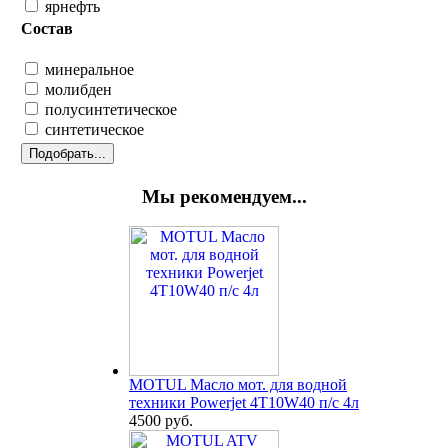
ярнефть
Состав
минеральное
молибден
полусинтетическое
синтетическое
Мы рекомендуем...
MOTUL Масло мот. для водной
техники Powerjet 4T10W40 п/с 4л
4500 руб.