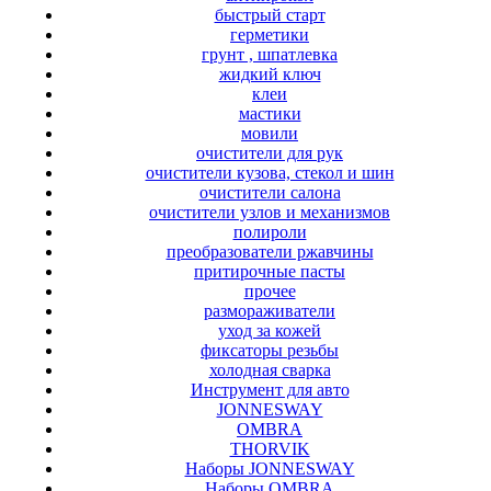
быстрый старт
герметики
грунт , шпатлевка
жидкий ключ
клеи
мастики
мовили
очистители для рук
очистители кузова, стекол и шин
очистители салона
очистители узлов и механизмов
полироли
преобразователи ржавчины
притирочные пасты
прочее
размораживатели
уход за кожей
фиксаторы резьбы
холодная сварка
Инструмент для авто
JONNESWAY
OMBRA
THORVIK
Наборы JONNESWAY
Наборы OMBRA