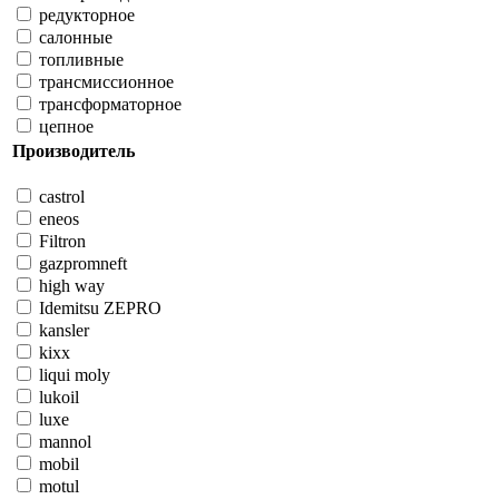
редукторное
салонные
топливные
трансмиссионное
трансформаторное
цепное
Производитель
castrol
eneos
Filtron
gazpromneft
high way
Idemitsu ZEPRO
kansler
kixx
liqui moly
lukoil
luxe
mannol
mobil
motul