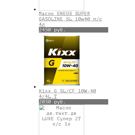
Масло ENEOS SUPER
GASOLINE SL 10w40 п/с
4л
2450 руб.
Kixx G SL/CF 10W-40
4/4L T
2050 руб.