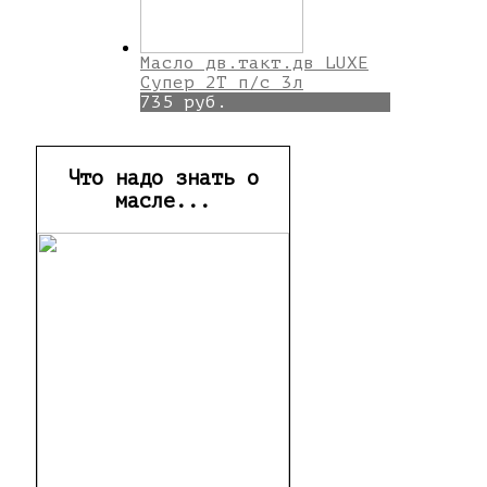
Масло дв.такт.дв LUXE
Супер 2Т п/с 3л
735 руб.
Что надо знать о
масле...