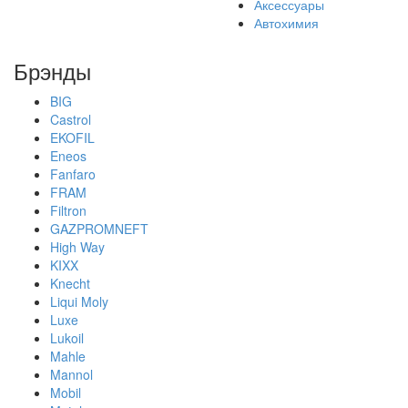
Аксессуары
Автохимия
Брэнды
BIG
Castrol
EKOFIL
Eneos
Fanfaro
FRAM
Filtron
GAZPROMNEFT
High Way
KIXX
Knecht
Liqui Moly
Luxe
Lukoil
Mahle
Mannol
Mobil