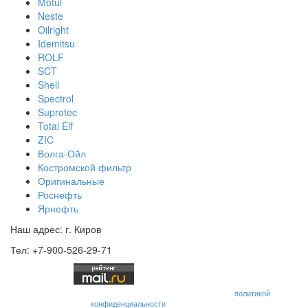
Motul
Neste
Oilright
Idemitsu
ROLF
SCT
Shell
Spectrol
Suprotec
Total Elf
ZIC
Волга-Ойл
Костромской фильтр
Оригинальные
Роснефть
Ярнефть
Наш адрес: г. Киров
Тел: +7-900-526-29-71
Отправляя любую форму на сайте, вы соглашаетесь с
политикой
конфиденциальности
данного сайта