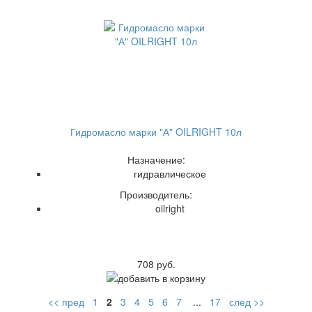
Гидромасло марки "А" OILRIGHT 10л
Назначение:
гидравлическое
Производитель:
oilright
708 руб.
<< пред
1
2
3
4
5
6
7
...
17
след >>