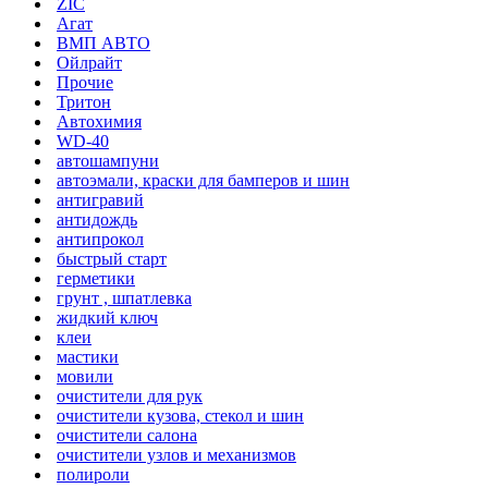
ZIC
Агат
ВМП АВТО
Ойлрайт
Прочие
Тритон
Автохимия
WD-40
автошампуни
автоэмали, краски для бамперов и шин
антигравий
антидождь
антипрокол
быстрый старт
герметики
грунт , шпатлевка
жидкий ключ
клеи
мастики
мовили
очистители для рук
очистители кузова, стекол и шин
очистители салона
очистители узлов и механизмов
полироли