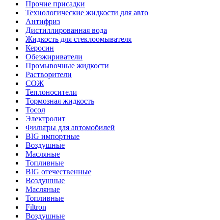
Прочие присадки
Технологические жидкости для авто
Антифриз
Дистиллированная вода
Жидкость для стеклоомывателя
Керосин
Обезжириватели
Промывочные жидкости
Растворители
СОЖ
Теплоносители
Тормозная жидкость
Тосол
Электролит
Фильтры для автомобилей
BIG импортные
Воздушные
Масляные
Топливные
BIG отечественные
Воздушные
Масляные
Топливные
Filtron
Воздушные