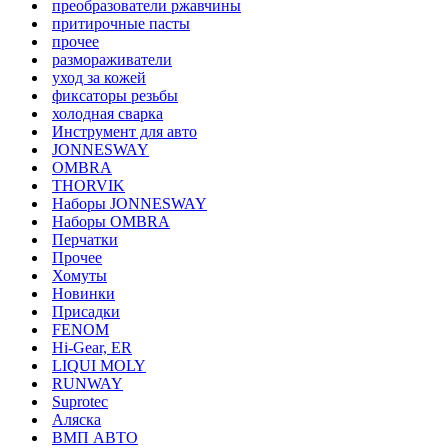
преобразователи ржавчины
притирочные пасты
прочее
размораживатели
уход за кожей
фиксаторы резьбы
холодная сварка
Инструмент для авто
JONNESWAY
OMBRA
THORVIK
Наборы JONNESWAY
Наборы OMBRA
Перчатки
Прочее
Хомуты
Новинки
Присадки
FENOM
Hi-Gear, ER
LIQUI MOLY
RUNWAY
Suprotec
Аляска
ВМП АВТО