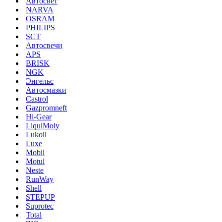
Автосвет
NARVA
OSRAM
PHILIPS
SCT
Автосвечи
APS
BRISK
NGK
Энгельс
Автосмазки
Castrol
Gazpromneft
Hi-Gear
LiquiMoly
Lukoil
Luxe
Mobil
Motul
Neste
RunWay
Shell
STEPUP
Suprotec
Total