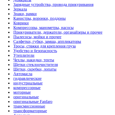
Зарядные устройства, провода прикуривания
Зеркала
Знаки, рамки
Канистры, воронки, поддоны
Коврики
Компрессоры, манометры, насосы
Прикуриватели, держатели, органайзеры и прочее
Пылесосы, мойки и прочее
Салфетки, губки, замша, аппликаторы
Тросы, стяжки для крепления груза
Удобство и безопасность
Утеплители
Чехлы, накидки, тенты
Щетки стеклоочистителя
Щетки, скребки, лопаты
Автомасла
гидравлические
индустриальные
компрессорные
моторные
оригинальные
оригинальные Fanfaro
трансмиссионные
трансформаторные