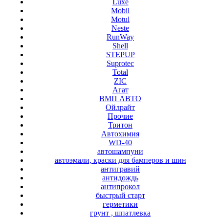
Luxe
Mobil
Motul
Neste
RunWay
Shell
STEPUP
Suprotec
Total
ZIC
Агат
ВМП АВТО
Ойлрайт
Прочие
Тритон
Автохимия
WD-40
автошампуни
автоэмали, краски для бамперов и шин
антигравий
антидождь
антипрокол
быстрый старт
герметики
грунт , шпатлевка