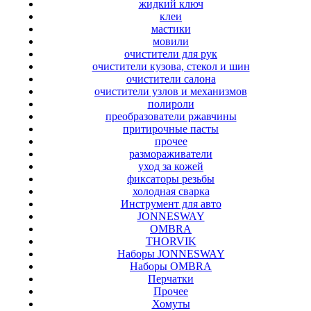
жидкий ключ
клеи
мастики
мовили
очистители для рук
очистители кузова, стекол и шин
очистители салона
очистители узлов и механизмов
полироли
преобразователи ржавчины
притирочные пасты
прочее
размораживатели
уход за кожей
фиксаторы резьбы
холодная сварка
Инструмент для авто
JONNESWAY
OMBRA
THORVIK
Наборы JONNESWAY
Наборы OMBRA
Перчатки
Прочее
Хомуты