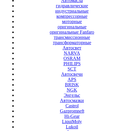
Автомасла
гидравлические
индустриальные
компрессорные
моторные
оригинальные
оригинальные Fanfaro
трансмиссионные
трансформаторные
Автосвет
NARVA
OSRAM
PHILIPS
SCT
Автосвечи
APS
BRISK
NGK
Энгельс
Автосмазки
Castrol
Gazpromneft
Hi-Gear
LiquiMoly
Lukoil