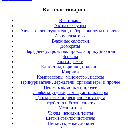
Каталог товаров
Все товары
Автоаксессуары
Аптечки, огнетушители, наборы, жилеты и прочее
Ароматизаторы
Влажные салфетки
Домкраты
Зарядные устройства, провода прикуривания
Зеркала
Знаки, рамки
Канистры, воронки, поддоны
Коврики
Компрессоры, манометры, насосы
Прикуриватели, держатели, органайзеры и прочее
Пылесосы, мойки и прочее
Салфетки, губки, замша, аппликаторы
Тросы, стяжки для крепления груза
Удобство и безопасность
Утеплители
Чехлы, накидки, тенты
Щетки стеклоочистителя
Щетки, скребки, лопаты