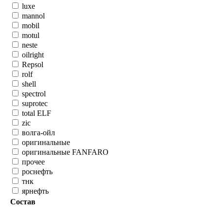
luxe
mannol
mobil
motul
neste
oilright
Repsol
rolf
shell
spectrol
suprotec
total ELF
zic
волга-ойл
оригинальные
оригинальные FANFARO
прочее
роснефть
тнк
ярнефть
Состав