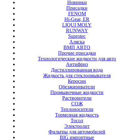
Новинки
Присадки
FENOM
Hi-Gear, ER
LIQUI MOLY
RUNWAY
Suprotec
Аляска
ВМП АВТО
Прочие присадки
Технологические жидкости для авто
Антифриз
Дистиллированная вода
Жидкость для стеклоомывателя
Керосин
Обезжириватели
Промывочные жидкости
Растворители
СОЖ
Теплоносители
Тормозная жидкость
Тосол
Электролит
Фильтры для автомобилей
BIG импортные