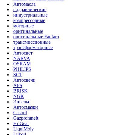
Автомасла
гидравлические
индустриальные
компрессорные
моторные
оригинальные
оригинальные Fanfaro
трансмиссионные
трансформаторные
Автосвет
NARVA
OSRAM
PHILIPS
SCT
Автосвечи
APS
BRISK
NGK
Энгельс
Автосмазки
Castrol
Gazpromneft
Hi-Gear
LiquiMoly
Lukoil