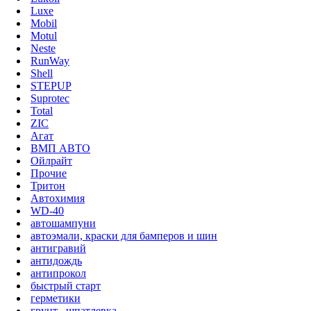
Luxe
Mobil
Motul
Neste
RunWay
Shell
STEPUP
Suprotec
Total
ZIC
Агат
ВМП АВТО
Ойлрайт
Прочие
Тритон
Автохимия
WD-40
автошампуни
автоэмали, краски для бамперов и шин
антигравий
антидождь
антипрокол
быстрый старт
герметики
грунт , шпатлевка