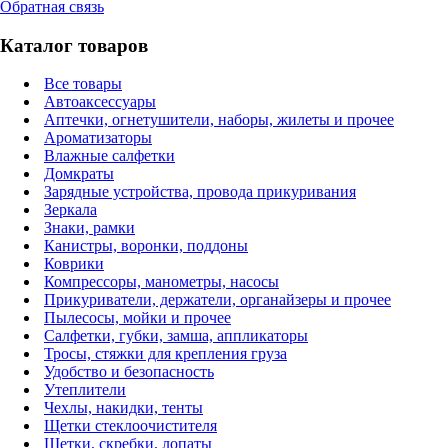
Обратная связь
Каталог товаров
Все товары
Автоаксессуары
Аптечки, огнетушители, наборы, жилеты и прочее
Ароматизаторы
Влажные салфетки
Домкраты
Зарядные устройства, провода прикуривания
Зеркала
Знаки, рамки
Канистры, воронки, поддоны
Коврики
Компрессоры, манометры, насосы
Прикуриватели, держатели, органайзеры и прочее
Пылесосы, мойки и прочее
Салфетки, губки, замша, аппликаторы
Тросы, стяжки для крепления груза
Удобство и безопасность
Утеплители
Чехлы, накидки, тенты
Щетки стеклоочистителя
Щетки, скребки, лопаты