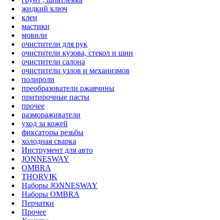
жидкий ключ
клеи
мастики
мовили
очистители для рук
очистители кузова, стекол и шин
очистители салона
очистители узлов и механизмов
полироли
преобразователи ржавчины
притирочные пасты
прочее
размораживатели
уход за кожей
фиксаторы резьбы
холодная сварка
Инструмент для авто
JONNESWAY
OMBRA
THORVIK
Наборы JONNESWAY
Наборы OMBRA
Перчатки
Прочее