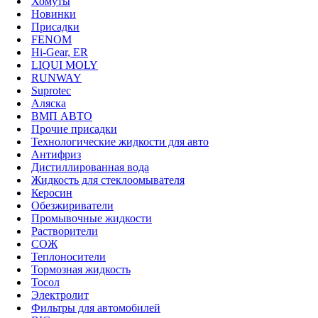
Хомуты
Новинки
Присадки
FENOM
Hi-Gear, ER
LIQUI MOLY
RUNWAY
Suprotec
Аляска
ВМП АВТО
Прочие присадки
Технологические жидкости для авто
Антифриз
Дистиллированная вода
Жидкость для стеклоомывателя
Керосин
Обезжириватели
Промывочные жидкости
Растворители
СОЖ
Теплоносители
Тормозная жидкость
Тосол
Электролит
Фильтры для автомобилей