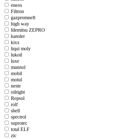
eneos
Filtron
gazpromneft
high way
Idemitsu ZEPRO
kansler
kixx
liqui moly
lukoil
luxe
mannol
mobil
motul
neste
oilright
Repsol
rolf
shell
spectrol
suprotec
total ELF
zic