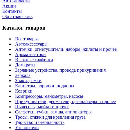
Автозапчасти
Акции
Контакты
Обратная связь
Каталог товаров
Все товары
Автоаксессуары
Аптечки, огнетушители, наборы, жилеты и прочее
Ароматизаторы
Влажные салфетки
Домкраты
Зарядные устройства, провода прикуривания
Зеркала
Знаки, рамки
Канистры, воронки, поддоны
Коврики
Компрессоры, манометры, насосы
Прикуриватели, держатели, органайзеры и прочее
Пылесосы, мойки и прочее
Салфетки, губки, замша, аппликаторы
Тросы, стяжки для крепления груза
Удобство и безопасность
Утеплители