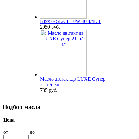
Kixx G SL/CF 10W-40 4/4L T
2050 руб.
Масло дв.такт.дв LUXE Супер
2Т п/с 3л
735 руб.
Подбор масла
Цена
от
до