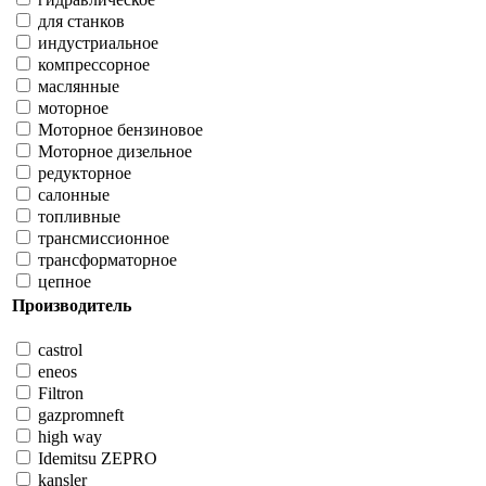
для станков
индустриальное
компрессорное
маслянные
моторное
Моторное бензиновое
Моторное дизельное
редукторное
салонные
топливные
трансмиссионное
трансформаторное
цепное
Производитель
castrol
eneos
Filtron
gazpromneft
high way
Idemitsu ZEPRO
kansler