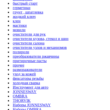
быстрый старт
герметики
грунт , шпатлевка
жидкий ключ
клеи
мастики
мовили
очистители для рук
очистители кузова, стекол и шин
очистители салона
очистители узлов и механизмов
полироли
преобразователи ржавчины
притирочные пасты
прочее
размораживатели
уход за кожей
фиксаторы резьбы
холодная сварка
Инструмент для авто
JONNESWAY
OMBRA
THORVIK
Наборы JONNESWAY
Наборы OMBRA