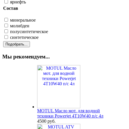
ярнефть
Состав
минеральное
молибден
полусинтетическое
синтетическое
Мы рекомендуем...
MOTUL Масло мот. для водной
техники Powerjet 4T10W40 п/с 4л
4500 руб.