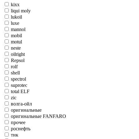
kixx
liqui moly
lukoil
luxe
mannol
mobil
motul
neste
oilright
Repsol
rolf
shell
spectrol
suprotec
total ELF
zic
волга-ойл
оригинальные
оригинальные FANFARO
прочее
роснефть
тнк