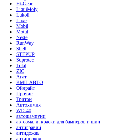
Hi-Gear
LiquiMoly
Lukoil
Luxe
Mobil
Motul
Neste
RunWay
Shell
STEPUP
Suprotec
Total
ZIC
Агат
ВМП АВТО
Ойлрайт
Прочие
Тритон
Автохимия
WD-40
автошампуни
автоэмали, краски для бамперов и шин
антигравий
антидождь
антипрокол