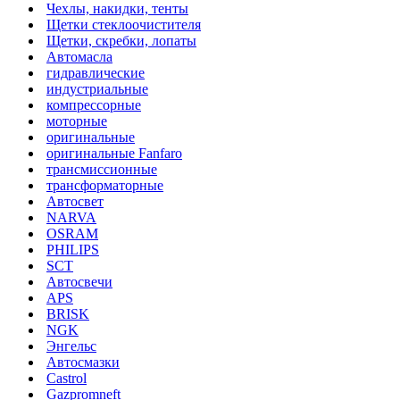
Чехлы, накидки, тенты
Щетки стеклоочистителя
Щетки, скребки, лопаты
Автомасла
гидравлические
индустриальные
компрессорные
моторные
оригинальные
оригинальные Fanfaro
трансмиссионные
трансформаторные
Автосвет
NARVA
OSRAM
PHILIPS
SCT
Автосвечи
APS
BRISK
NGK
Энгельс
Автосмазки
Castrol
Gazpromneft