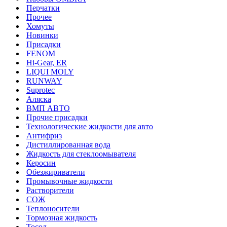
Перчатки
Прочее
Хомуты
Новинки
Присадки
FENOM
Hi-Gear, ER
LIQUI MOLY
RUNWAY
Suprotec
Аляска
ВМП АВТО
Прочие присадки
Технологические жидкости для авто
Антифриз
Дистиллированная вода
Жидкость для стеклоомывателя
Керосин
Обезжириватели
Промывочные жидкости
Растворители
СОЖ
Теплоносители
Тормозная жидкость
Тосол