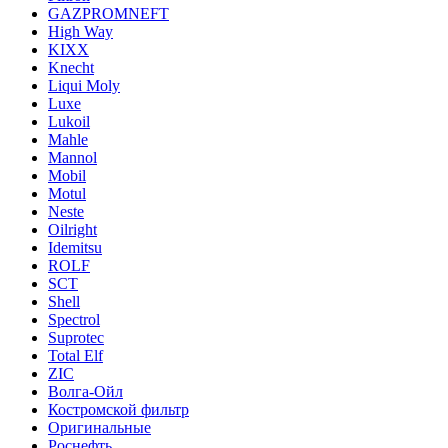
GAZPROMNEFT
High Way
KIXX
Knecht
Liqui Moly
Luxe
Lukoil
Mahle
Mannol
Mobil
Motul
Neste
Oilright
Idemitsu
ROLF
SCT
Shell
Spectrol
Suprotec
Total Elf
ZIC
Волга-Ойл
Костромской фильтр
Оригинальные
Роснефть