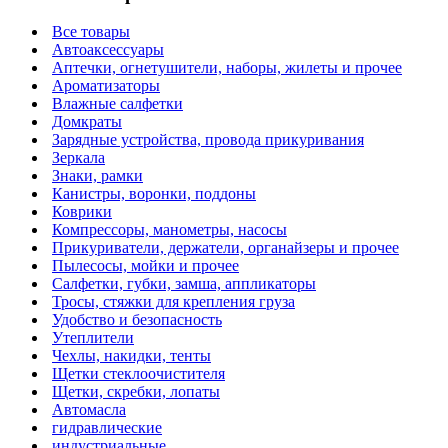
Все товары
Автоаксессуары
Аптечки, огнетушители, наборы, жилеты и прочее
Ароматизаторы
Влажные салфетки
Домкраты
Зарядные устройства, провода прикуривания
Зеркала
Знаки, рамки
Канистры, воронки, поддоны
Коврики
Компрессоры, манометры, насосы
Прикуриватели, держатели, органайзеры и прочее
Пылесосы, мойки и прочее
Салфетки, губки, замша, аппликаторы
Тросы, стяжки для крепления груза
Удобство и безопасность
Утеплители
Чехлы, накидки, тенты
Щетки стеклоочистителя
Щетки, скребки, лопаты
Автомасла
гидравлические
индустриальные