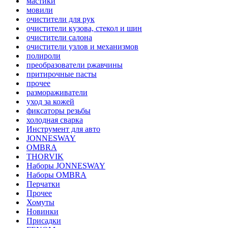
мастики
мовили
очистители для рук
очистители кузова, стекол и шин
очистители салона
очистители узлов и механизмов
полироли
преобразователи ржавчины
притирочные пасты
прочее
размораживатели
уход за кожей
фиксаторы резьбы
холодная сварка
Инструмент для авто
JONNESWAY
OMBRA
THORVIK
Наборы JONNESWAY
Наборы OMBRA
Перчатки
Прочее
Хомуты
Новинки
Присадки