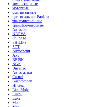
компрессорные
моторные
оригинальные
оригинальные Fanfaro
трансмиссионные
трансформаторные
Автосвет
NARVA
OSRAM
PHILIPS
SCT
Автосвечи
APS
BRISK
NGK
Энгельс
Автосмазки
Castrol
Gazpromneft
Hi-Gear
LiquiMoly
Lukoil
Luxe
Mobil
Motul