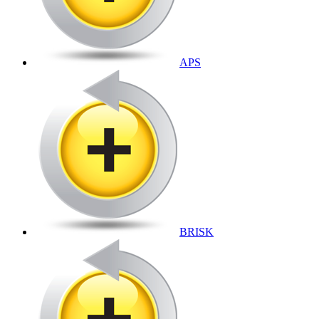
APS
BRISK