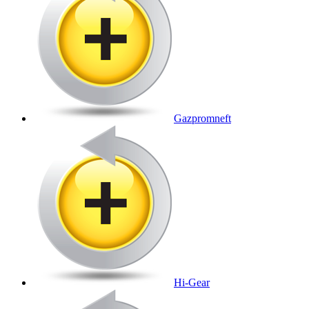
Gazpromneft
Hi-Gear