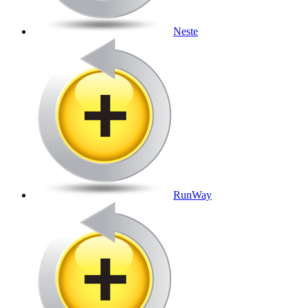
Neste
RunWay