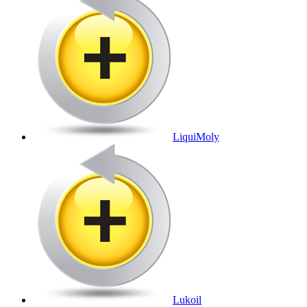
LiquiMoly
Lukoil