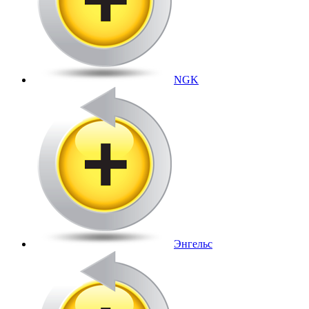
NGK
Энгельс