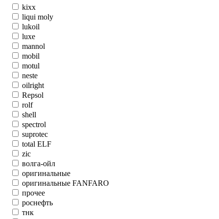
kixx
liqui moly
lukoil
luxe
mannol
mobil
motul
neste
oilright
Repsol
rolf
shell
spectrol
suprotec
total ELF
zic
волга-ойл
оригинальные
оригинальные FANFARO
прочее
роснефть
тнк