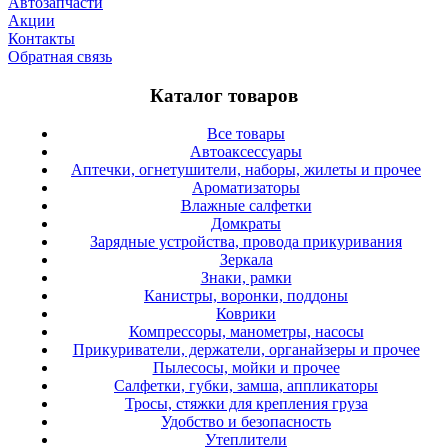
Автозапчасти
Акции
Контакты
Обратная связь
Каталог товаров
Все товары
Автоаксессуары
Аптечки, огнетушители, наборы, жилеты и прочее
Ароматизаторы
Влажные салфетки
Домкраты
Зарядные устройства, провода прикуривания
Зеркала
Знаки, рамки
Канистры, воронки, поддоны
Коврики
Компрессоры, манометры, насосы
Прикуриватели, держатели, органайзеры и прочее
Пылесосы, мойки и прочее
Салфетки, губки, замша, аппликаторы
Тросы, стяжки для крепления груза
Удобство и безопасность
Утеплители