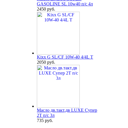
GASOLINE SL 10w40 п/с 4л
2450 руб.
Kixx G SL/CF 10W-40 4/4L T
2050 руб.
Масло дв.такт.дв LUXE Супер
2Т п/с 3л
735 руб.