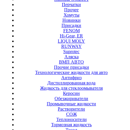
Перчатки
Прочее
Хомуты
Новинки
Присадки
FENOM
Hi-Gear, ER
LIQUI MOLY
RUNWAY
Suprotec
Аляска
ВМП АВТО
Прочие присадки
Технологические жидкости для авто
Антифриз
Дистиллированная вода
Жидкость для стеклоомывателя
Керосин
Обезжириватели
Промывочные жидкости
Растворители
СОЖ
Теплоносители
Тормозная жидкость
Тосол