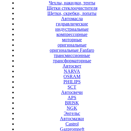
Чехлы, накидки, тенты
Щетки стеклоочистителя
Щетки, скребки, лопаты
Автомасла
гидравлические
индустриальные
компрессорные
моторные
оригинальные
оригинальные Fanfaro
трансмиссионные
трансформаторные
Автосвет
NARVA
OSRAM
PHILIPS
SCT
Автосвечи
APS
BRISK
NGK
Энгельс
Автосмазки
Castrol
Gazpromneft