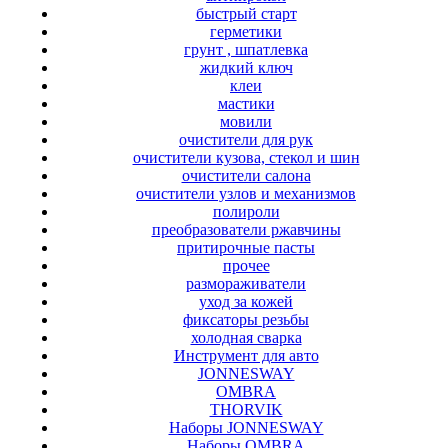
быстрый старт
герметики
грунт , шпатлевка
жидкий ключ
клеи
мастики
мовили
очистители для рук
очистители кузова, стекол и шин
очистители салона
очистители узлов и механизмов
полироли
преобразователи ржавчины
притирочные пасты
прочее
размораживатели
уход за кожей
фиксаторы резьбы
холодная сварка
Инструмент для авто
JONNESWAY
OMBRA
THORVIK
Наборы JONNESWAY
Наборы OMBRA