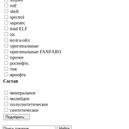
rolf
shell
spectrol
suprotec
total ELF
zic
волга-ойл
оригинальные
оригинальные FANFARO
прочее
роснефть
тнк
ярнефть
Состав
минеральное
молибден
полусинтетическое
синтетическое