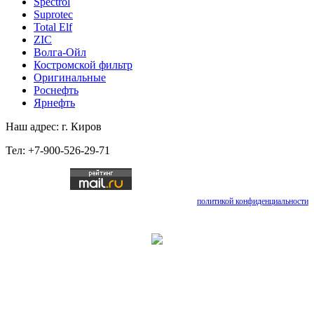
Spectrol
Suprotec
Total Elf
ZIC
Волга-Ойл
Костромской фильтр
Оригинальные
Роснефть
Ярнефть
Наш адрес: г. Киров
Тел: +7-900-526-29-71
Отправляя любую форму на сайте, вы соглашаетесь с
политикой конфиденциальности
данного сайта