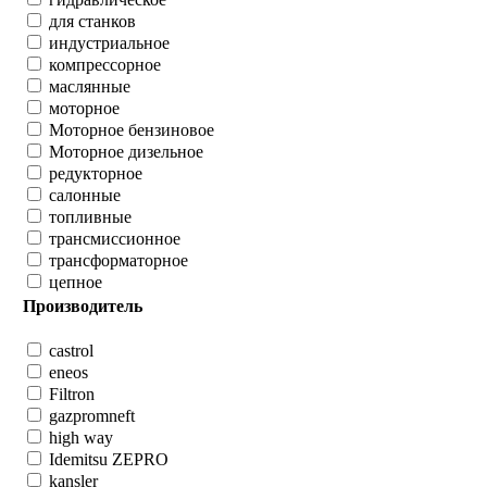
для станков
индустриальное
компрессорное
маслянные
моторное
Моторное бензиновое
Моторное дизельное
редукторное
салонные
топливные
трансмиссионное
трансформаторное
цепное
Производитель
castrol
eneos
Filtron
gazpromneft
high way
Idemitsu ZEPRO
kansler