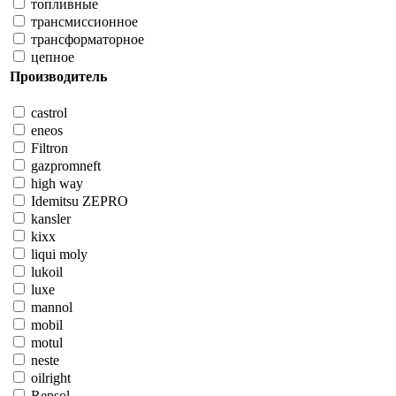
топливные
трансмиссионное
трансформаторное
цепное
Производитель
castrol
eneos
Filtron
gazpromneft
high way
Idemitsu ZEPRO
kansler
kixx
liqui moly
lukoil
luxe
mannol
mobil
motul
neste
oilright
Repsol