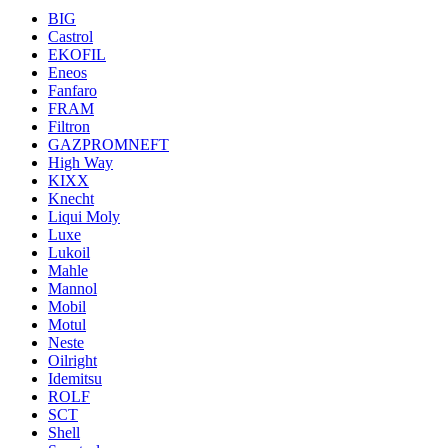
BIG
Castrol
EKOFIL
Eneos
Fanfaro
FRAM
Filtron
GAZPROMNEFT
High Way
KIXX
Knecht
Liqui Moly
Luxe
Lukoil
Mahle
Mannol
Mobil
Motul
Neste
Oilright
Idemitsu
ROLF
SCT
Shell