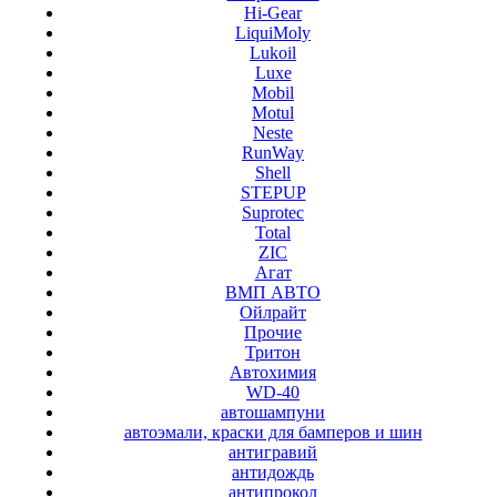
Hi-Gear
LiquiMoly
Lukoil
Luxe
Mobil
Motul
Neste
RunWay
Shell
STEPUP
Suprotec
Total
ZIC
Агат
ВМП АВТО
Ойлрайт
Прочие
Тритон
Автохимия
WD-40
автошампуни
автоэмали, краски для бамперов и шин
антигравий
антидождь
антипрокол