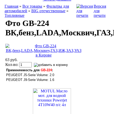
Главная
»
Все товары
»
Фильтры для
Версия
автомобилей
»
BIG отечественные
»
для
Топливные
печати
Фто GB-224
ВК,бенз,LADA,Москвич,ГАЗ
63 руб.
Кол-во:
Применяемость для
GB-224
:
PEUGEOT
J5-Serie
Volume: 2.0
PEUGEOT
J9-Serie
Volume: 1.6