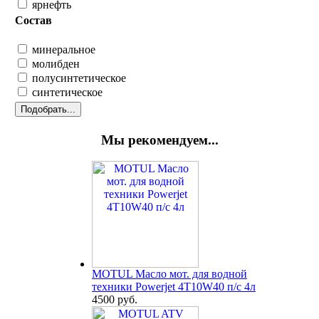
ярнефть
Состав
минеральное
молибден
полусинтетическое
синтетическое
Мы рекомендуем...
MOTUL Масло мот. для водной
техники Powerjet 4T10W40 п/с 4л
4500 руб.