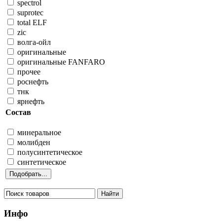
spectrol
suprotec
total ELF
zic
волга-ойл
оригинальные
оригинальные FANFARO
прочее
роснефть
тнк
ярнефть
Состав
минеральное
молибден
полусинтетическое
синтетическое
Инфо