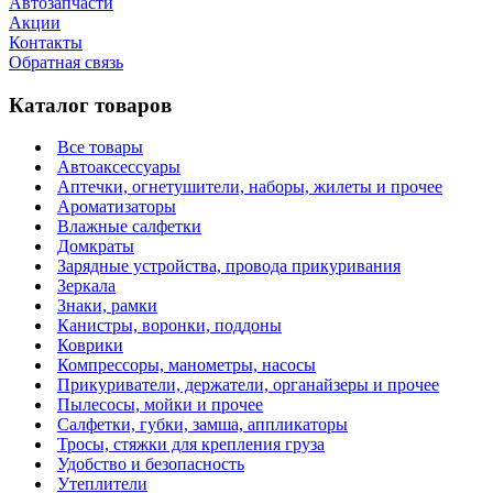
Автозапчасти
Акции
Контакты
Обратная связь
Каталог товаров
Все товары
Автоаксессуары
Аптечки, огнетушители, наборы, жилеты и прочее
Ароматизаторы
Влажные салфетки
Домкраты
Зарядные устройства, провода прикуривания
Зеркала
Знаки, рамки
Канистры, воронки, поддоны
Коврики
Компрессоры, манометры, насосы
Прикуриватели, держатели, органайзеры и прочее
Пылесосы, мойки и прочее
Салфетки, губки, замша, аппликаторы
Тросы, стяжки для крепления груза
Удобство и безопасность
Утеплители