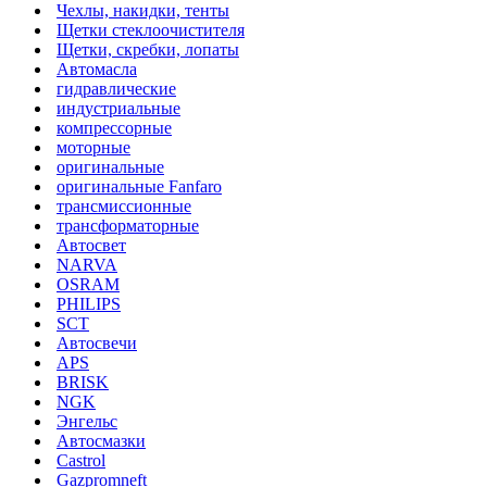
Чехлы, накидки, тенты
Щетки стеклоочистителя
Щетки, скребки, лопаты
Автомасла
гидравлические
индустриальные
компрессорные
моторные
оригинальные
оригинальные Fanfaro
трансмиссионные
трансформаторные
Автосвет
NARVA
OSRAM
PHILIPS
SCT
Автосвечи
APS
BRISK
NGK
Энгельс
Автосмазки
Castrol
Gazpromneft