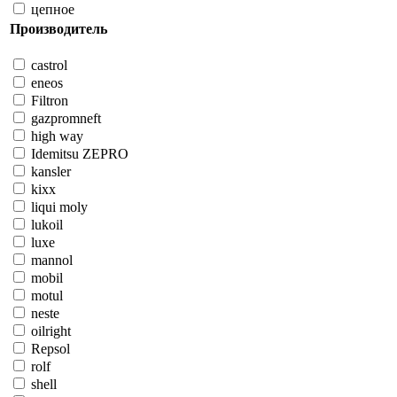
цепное
Производитель
castrol
eneos
Filtron
gazpromneft
high way
Idemitsu ZEPRO
kansler
kixx
liqui moly
lukoil
luxe
mannol
mobil
motul
neste
oilright
Repsol
rolf
shell