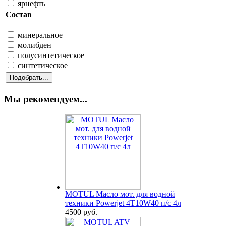
ярнефть
Состав
минеральное
молибден
полусинтетическое
синтетическое
Мы рекомендуем...
MOTUL Масло мот. для водной
техники Powerjet 4T10W40 п/с 4л
4500 руб.