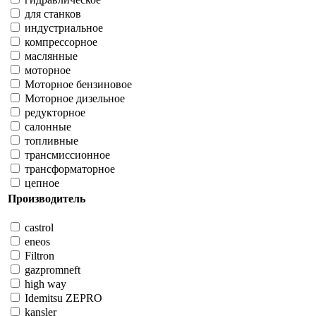
для станков
индустриальное
компрессорное
маслянные
моторное
Моторное бензиновое
Моторное дизельное
редукторное
салонные
топливные
трансмиссионное
трансформаторное
цепное
Производитель
castrol
eneos
Filtron
gazpromneft
high way
Idemitsu ZEPRO
kansler