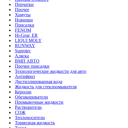
Перчатки
Прочее
Хомуты
Новинки
Присадки
FENOM
Hi-Gear, ER
LIQUI MOLY
RUNWAY
Suprotec
Аляска
ВМП АВТО
Прочие присадки
Технологические жидкости для авто
Антифриз
Дистиллированная вода
Жидкость для стеклоомывателя
Керосин
Обезжириватели
Промывочные жидкости
Растворители
СОЖ
Теплоносители
Тормозная жидкость
Тосол