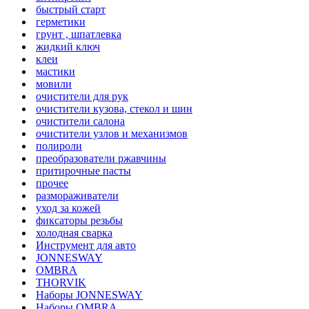
быстрый старт
герметики
грунт , шпатлевка
жидкий ключ
клеи
мастики
мовили
очистители для рук
очистители кузова, стекол и шин
очистители салона
очистители узлов и механизмов
полироли
преобразователи ржавчины
притирочные пасты
прочее
размораживатели
уход за кожей
фиксаторы резьбы
холодная сварка
Инструмент для авто
JONNESWAY
OMBRA
THORVIK
Наборы JONNESWAY
Наборы OMBRA