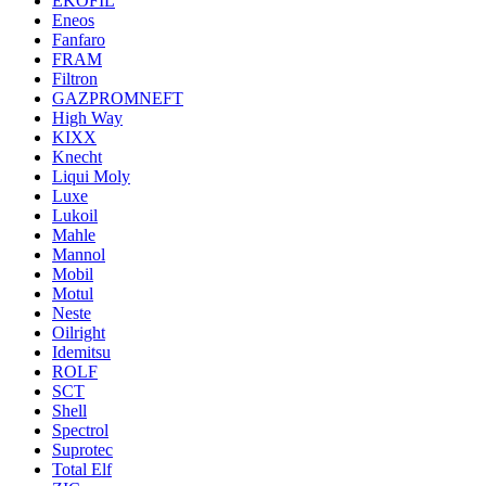
EKOFIL
Eneos
Fanfaro
FRAM
Filtron
GAZPROMNEFT
High Way
KIXX
Knecht
Liqui Moly
Luxe
Lukoil
Mahle
Mannol
Mobil
Motul
Neste
Oilright
Idemitsu
ROLF
SCT
Shell
Spectrol
Suprotec
Total Elf