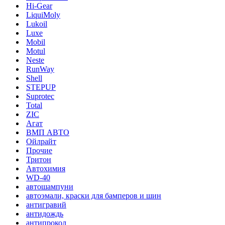
Hi-Gear
LiquiMoly
Lukoil
Luxe
Mobil
Motul
Neste
RunWay
Shell
STEPUP
Suprotec
Total
ZIC
Агат
ВМП АВТО
Ойлрайт
Прочие
Тритон
Автохимия
WD-40
автошампуни
автоэмали, краски для бамперов и шин
антигравий
антидождь
антипрокол