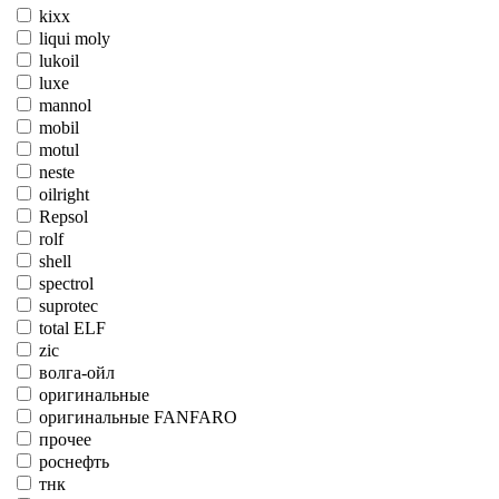
kixx
liqui moly
lukoil
luxe
mannol
mobil
motul
neste
oilright
Repsol
rolf
shell
spectrol
suprotec
total ELF
zic
волга-ойл
оригинальные
оригинальные FANFARO
прочее
роснефть
тнк