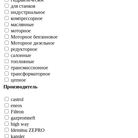
для станков
индустриальное
компрессорное
маслянные
моторное
Моторное бензиновое
Моторное дизельное
редукторное
салонные
топливные
трансмиссионное
трансформаторное
цепное
Производитель
castrol
eneos
Filtron
gazpromneft
high way
Idemitsu ZEPRO
kansler