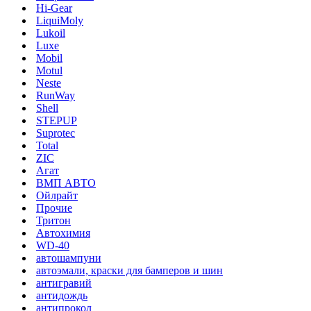
Hi-Gear
LiquiMoly
Lukoil
Luxe
Mobil
Motul
Neste
RunWay
Shell
STEPUP
Suprotec
Total
ZIC
Агат
ВМП АВТО
Ойлрайт
Прочие
Тритон
Автохимия
WD-40
автошампуни
автоэмали, краски для бамперов и шин
антигравий
антидождь
антипрокол