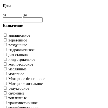
Цена
от
до
Назначение
авиационное
веретенное
воздушные
гидравлическое
для станков
индустриальное
компрессорное
маслянные
моторное
Моторное бензиновое
Моторное дизельное
редукторное
салонные
топливные
трансмиссионное
трансформаторное