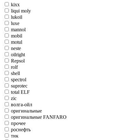
kixx
liqui moly
lukoil
luxe
mannol
mobil
motul
neste
oilright
Repsol
rolf
shell
spectrol
suprotec
total ELF
zic
волга-ойл
оригинальные
оригинальные FANFARO
прочее
роснефть
тнк