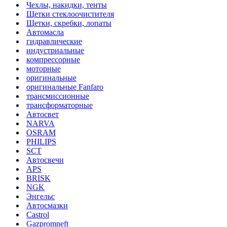
Чехлы, накидки, тенты
Щетки стеклоочистителя
Щетки, скребки, лопаты
Автомасла
гидравлические
индустриальные
компрессорные
моторные
оригинальные
оригинальные Fanfaro
трансмиссионные
трансформаторные
Автосвет
NARVA
OSRAM
PHILIPS
SCT
Автосвечи
APS
BRISK
NGK
Энгельс
Автосмазки
Castrol
Gazpromneft