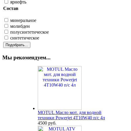
ярнефть
Состав
минеральное
молибден
полусинтетическое
синтетическое
Мы рекомендуем...
MOTUL Масло мот. для водной
техники Powerjet 4T10W40 п/с 4л
4500 руб.