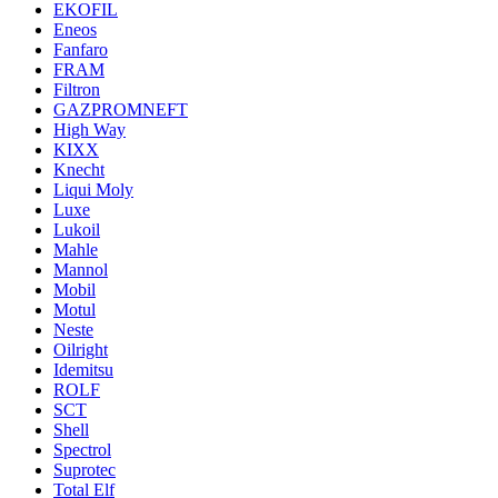
EKOFIL
Eneos
Fanfaro
FRAM
Filtron
GAZPROMNEFT
High Way
KIXX
Knecht
Liqui Moly
Luxe
Lukoil
Mahle
Mannol
Mobil
Motul
Neste
Oilright
Idemitsu
ROLF
SCT
Shell
Spectrol
Suprotec
Total Elf