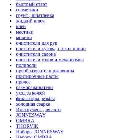
быстрый старт
герметики
грунт , шпатлевка
жидкий ключ
клеи
мастики
мовили
очистители для рук
очистители кузова, стекол и шин
очистители салона
очистители узлов и механизмов
полироли
преобразователи ржавчины
притирочные пасты
прочее
размораживатели
уход за кожей
фиксаторы резьбы
холодная сварка
Инструмент для авто
JONNESWAY
OMBRA
THORVIK
Наборы JONNESWAY
Наборы OMBRA