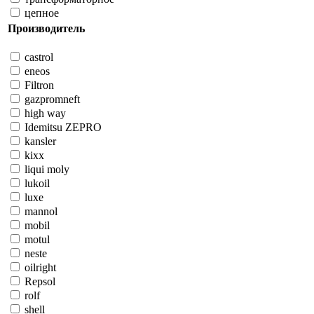
цепное
Производитель
castrol
eneos
Filtron
gazpromneft
high way
Idemitsu ZEPRO
kansler
kixx
liqui moly
lukoil
luxe
mannol
mobil
motul
neste
oilright
Repsol
rolf
shell