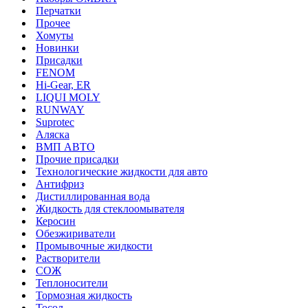
Перчатки
Прочее
Хомуты
Новинки
Присадки
FENOM
Hi-Gear, ER
LIQUI MOLY
RUNWAY
Suprotec
Аляска
ВМП АВТО
Прочие присадки
Технологические жидкости для авто
Антифриз
Дистиллированная вода
Жидкость для стеклоомывателя
Керосин
Обезжириватели
Промывочные жидкости
Растворители
СОЖ
Теплоносители
Тормозная жидкость
Тосол