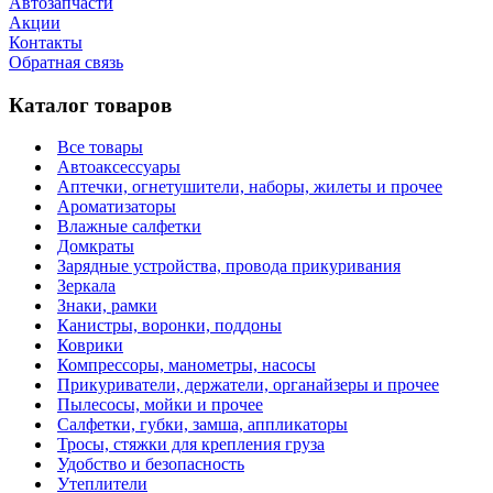
Автозапчасти
Акции
Контакты
Обратная связь
Каталог товаров
Все товары
Автоаксессуары
Аптечки, огнетушители, наборы, жилеты и прочее
Ароматизаторы
Влажные салфетки
Домкраты
Зарядные устройства, провода прикуривания
Зеркала
Знаки, рамки
Канистры, воронки, поддоны
Коврики
Компрессоры, манометры, насосы
Прикуриватели, держатели, органайзеры и прочее
Пылесосы, мойки и прочее
Салфетки, губки, замша, аппликаторы
Тросы, стяжки для крепления груза
Удобство и безопасность
Утеплители