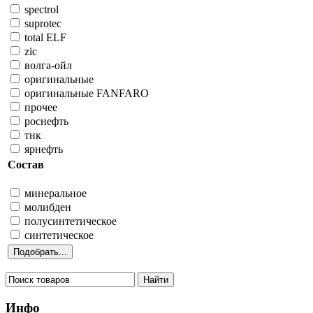
spectrol
suprotec
total ELF
zic
волга-ойл
оригинальные
оригинальные FANFARO
прочее
роснефть
тнк
ярнефть
Состав
минеральное
молибден
полусинтетическое
синтетическое
Инфо