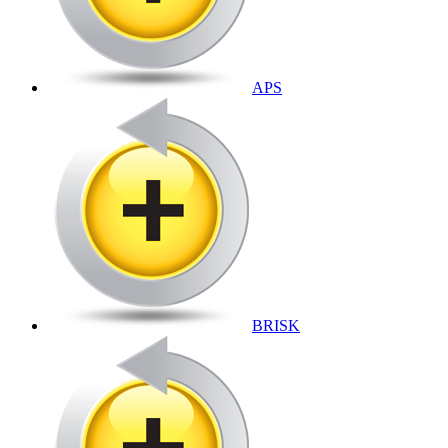
APS
BRISK