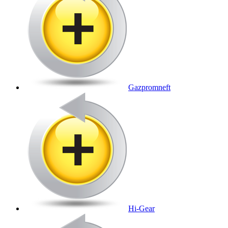
Gazpromneft
Hi-Gear