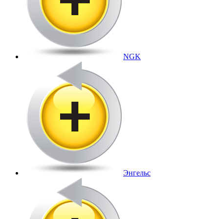
NGK
Энгельс