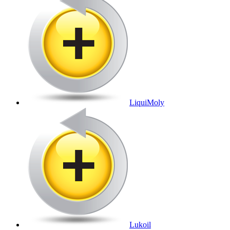
LiquiMoly
Lukoil