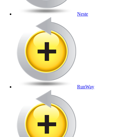
Neste
RunWay