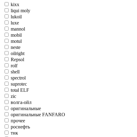
kixx
liqui moly
lukoil
luxe
mannol
mobil
motul
neste
oilright
Repsol
rolf
shell
spectrol
suprotec
total ELF
zic
волга-ойл
оригинальные
оригинальные FANFARO
прочее
роснефть
тнк