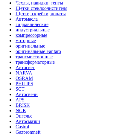
Чехлы, накидки, тенты
Щетки стеклоочистителя
Щетки, скребки, лопаты
Автомасла
гидравлические
индустриальные
компрессорные
моторные
оригинальные
оригинальные Fanfaro
трансмиссионные
трансформаторные
Автосвет
NARVA
OSRAM
PHILIPS
SCT
Автосвечи
APS
BRISK
NGK
Энгельс
Автосмазки
Castrol
Gazpromneft