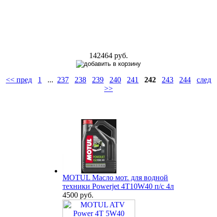
142464 руб.
<< пред
1
...
237
238
239
240
241
242
243
244
след
>>
MOTUL Масло мот. для водной
техники Powerjet 4T10W40 п/с 4л
4500 руб.