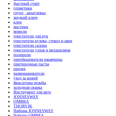
быстрый старт
герметики
грунт , шпатлевка
жидкий ключ
клеи
мастики
мовили
очистители для рук
очистители кузова, стекол и шин
очистители салона
очистители узлов и механизмов
полироли
преобразователи ржавчины
притирочные пасты
прочее
размораживатели
уход за кожей
фиксаторы резьбы
холодная сварка
Инструмент для авто
JONNESWAY
OMBRA
THORVIK
Наборы JONNESWAY
Наборы OMBRA