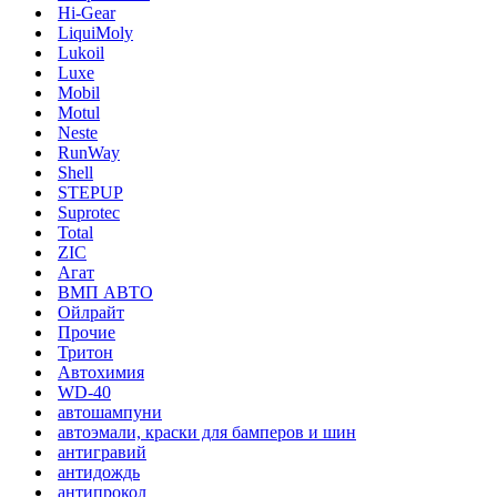
Hi-Gear
LiquiMoly
Lukoil
Luxe
Mobil
Motul
Neste
RunWay
Shell
STEPUP
Suprotec
Total
ZIC
Агат
ВМП АВТО
Ойлрайт
Прочие
Тритон
Автохимия
WD-40
автошампуни
автоэмали, краски для бамперов и шин
антигравий
антидождь
антипрокол