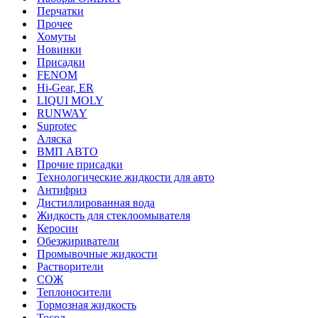
Перчатки
Прочее
Хомуты
Новинки
Присадки
FENOM
Hi-Gear, ER
LIQUI MOLY
RUNWAY
Suprotec
Аляска
ВМП АВТО
Прочие присадки
Технологические жидкости для авто
Антифриз
Дистиллированная вода
Жидкость для стеклоомывателя
Керосин
Обезжириватели
Промывочные жидкости
Растворители
СОЖ
Теплоносители
Тормозная жидкость
Тосол