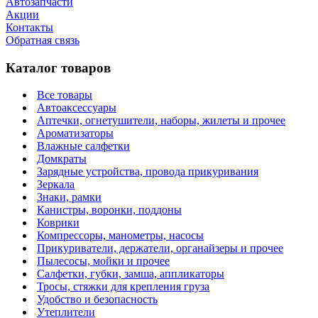
Автозапчасти
Акции
Контакты
Обратная связь
Каталог товаров
Все товары
Автоаксессуары
Аптечки, огнетушители, наборы, жилеты и прочее
Ароматизаторы
Влажные салфетки
Домкраты
Зарядные устройства, провода прикуривания
Зеркала
Знаки, рамки
Канистры, воронки, поддоны
Коврики
Компрессоры, манометры, насосы
Прикуриватели, держатели, органайзеры и прочее
Пылесосы, мойки и прочее
Салфетки, губки, замша, аппликаторы
Тросы, стяжки для крепления груза
Удобство и безопасность
Утеплители