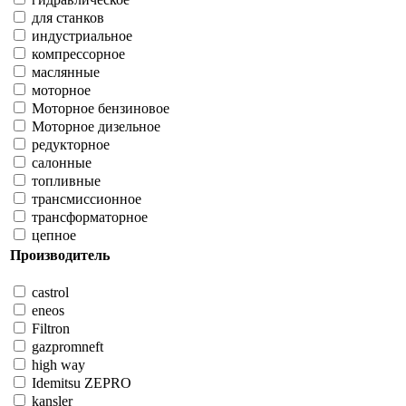
для станков
индустриальное
компрессорное
маслянные
моторное
Моторное бензиновое
Моторное дизельное
редукторное
салонные
топливные
трансмиссионное
трансформаторное
цепное
Производитель
castrol
eneos
Filtron
gazpromneft
high way
Idemitsu ZEPRO
kansler