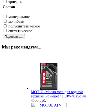
ярнефть
Состав
минеральное
молибден
полусинтетическое
синтетическое
Мы рекомендуем...
MOTUL Масло мот. для водной
техники Powerjet 4T10W40 п/с 4л
4500 руб.