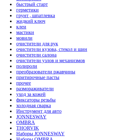
быстрый старт
герметики
грунт , шпатлевка
жидкий ключ
клеи
мастики
мовили
очистители для рук
очистители кузова, стекол и шин
очистители салона
очистители узлов и механизмов
полироли
преобразователи ржавчины
притирочные пасты
прочее
размораживатели
уход за кожей
фиксаторы резьбы
холодная сварка
Инструмент для авто
JONNESWAY
OMBRA
THORVIK
Наборы JONNESWAY
Наборы OMBRA