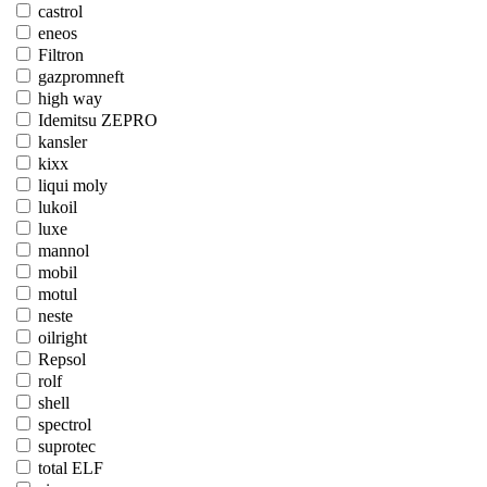
castrol
eneos
Filtron
gazpromneft
high way
Idemitsu ZEPRO
kansler
kixx
liqui moly
lukoil
luxe
mannol
mobil
motul
neste
oilright
Repsol
rolf
shell
spectrol
suprotec
total ELF