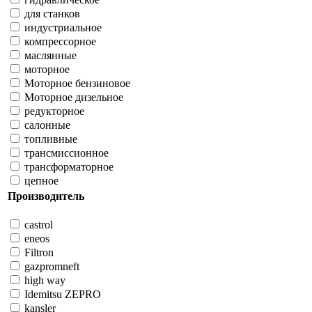
для станков
индустриальное
компрессорное
маслянные
моторное
Моторное бензиновое
Моторное дизельное
редукторное
салонные
топливные
трансмиссионное
трансформаторное
цепное
Производитель
castrol
eneos
Filtron
gazpromneft
high way
Idemitsu ZEPRO
kansler