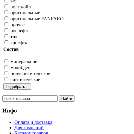
zic
волга-ойл
оригинальные
оригинальные FANFARO
прочее
роснефть
тнк
ярнефть
Состав
минеральное
молибден
полусинтетическое
синтетическое
Инфо
Оплата и доставка
Для компаний
Каталог товаров