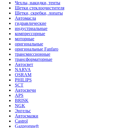
Чехлы, накидки, тенты
Щетки стеклоочистителя
Щетки, скребки, лопаты
Автомасла
гидравлические
индустриальные
компрессорные
моторные
оригинальные
оригинальные Fanfaro
трансмиссионные
трансформаторные
Автосвет
NARVA
OSRAM
PHILIPS
SCT
Автосвечи
APS
BRISK
NGK
Энгельс
Автосмазки
Castrol
Gazpromneft