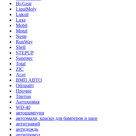
Hi-Gear
LiquiMoly
Lukoil
Luxe
Mobil
Motul
Neste
RunWay
Shell
STEPUP
Suprotec
Total
ZIC
Агат
ВМП АВТО
Ойлрайт
Прочие
Тритон
Автохимия
WD-40
автошампуни
автоэмали, краски для бамперов и шин
антигравий
антидождь
антипрокол