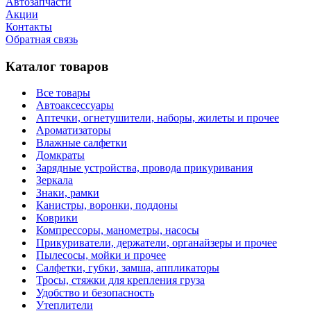
Автозапчасти
Акции
Контакты
Обратная связь
Каталог товаров
Все товары
Автоаксессуары
Аптечки, огнетушители, наборы, жилеты и прочее
Ароматизаторы
Влажные салфетки
Домкраты
Зарядные устройства, провода прикуривания
Зеркала
Знаки, рамки
Канистры, воронки, поддоны
Коврики
Компрессоры, манометры, насосы
Прикуриватели, держатели, органайзеры и прочее
Пылесосы, мойки и прочее
Салфетки, губки, замша, аппликаторы
Тросы, стяжки для крепления груза
Удобство и безопасность
Утеплители