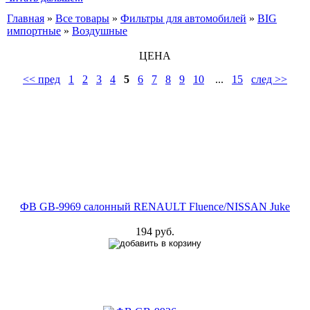
Главная
»
Все товары
»
Фильтры для автомобилей
»
BIG
импортные
»
Воздушные
ЦЕНА
<< пред
1
2
3
4
5
6
7
8
9
10
...
15
след >>
ФВ GB-9969 салонный RENAULT Fluence/NISSAN Juke
194 руб.