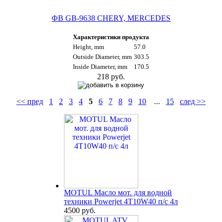
ФВ GB-9638 CHERY, MERCEDES
Характеристики продукта
Height, mm
57.0
Outside Diameter, mm
303.5
Inside Diameter, mm
170.5
218 руб.
<< пред
1
2
3
4
5
6
7
8
9
10
...
15
след >>
MOTUL Масло мот. для водной
техники Powerjet 4T10W40 п/с 4л
4500 руб.