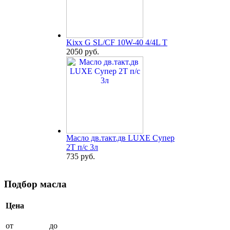
Kixx G SL/CF 10W-40 4/4L T
2050 руб.
Масло дв.такт.дв LUXE Супер
2Т п/с 3л
735 руб.
Подбор масла
Цена
от
до