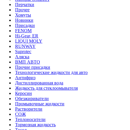
Перчатки
Прочее
Хомуты
Новинки
Присадки
FENOM
Hi-Gear, ER
LIQUI MOLY
RUNWAY
Suprotec
Аляска
ВМП АВТО
Прочие присадки
Технологические жидкости для авто
Антифриз
Дистиллированная вода
Жидкость для стеклоомывателя
Керосин
Обезжириватели
Промывочные жидкости
Растворители
СОЖ
Теплоносители
Тормозная жидкость
Тосол