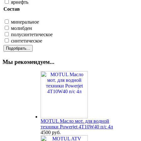
ярнефть
Состав
минеральное
молибден
полусинтетическое
синтетическое
Мы рекомендуем...
MOTUL Масло мот. для водной
техники Powerjet 4T10W40 п/с 4л
4500 руб.