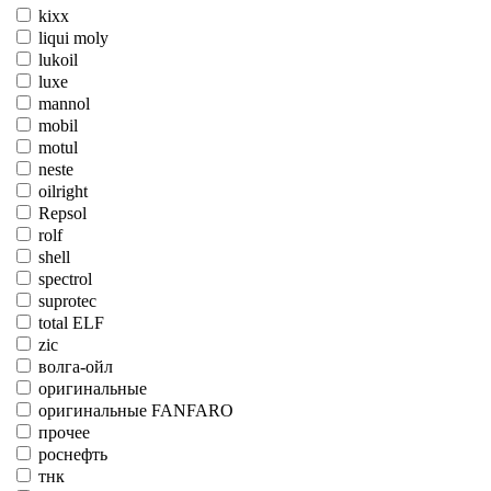
kixx
liqui moly
lukoil
luxe
mannol
mobil
motul
neste
oilright
Repsol
rolf
shell
spectrol
suprotec
total ELF
zic
волга-ойл
оригинальные
оригинальные FANFARO
прочее
роснефть
тнк