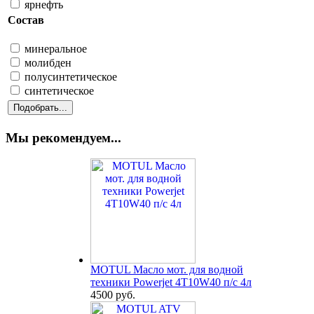
ярнефть
Состав
минеральное
молибден
полусинтетическое
синтетическое
Мы рекомендуем...
MOTUL Масло мот. для водной
техники Powerjet 4T10W40 п/с 4л
4500 руб.