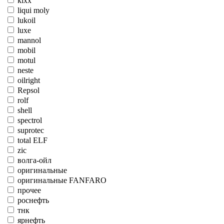
kixx
liqui moly
lukoil
luxe
mannol
mobil
motul
neste
oilright
Repsol
rolf
shell
spectrol
suprotec
total ELF
zic
волга-ойл
оригинальные
оригинальные FANFARO
прочее
роснефть
тнк
ярнефть