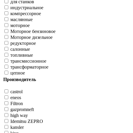
для станков
индустриальное
компрессорное
маслянные
моторное
Моторное бензиновое
Моторное дизельное
редукторное
салонные
топливные
трансмиссионное
трансформаторное
цепное
Производитель
castrol
eneos
Filtron
gazpromneft
high way
Idemitsu ZEPRO
kansler