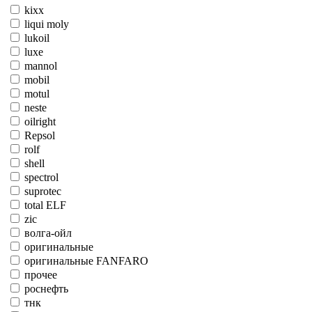
kixx
liqui moly
lukoil
luxe
mannol
mobil
motul
neste
oilright
Repsol
rolf
shell
spectrol
suprotec
total ELF
zic
волга-ойл
оригинальные
оригинальные FANFARO
прочее
роснефть
тнк