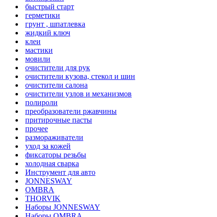
быстрый старт
герметики
грунт , шпатлевка
жидкий ключ
клеи
мастики
мовили
очистители для рук
очистители кузова, стекол и шин
очистители салона
очистители узлов и механизмов
полироли
преобразователи ржавчины
притирочные пасты
прочее
размораживатели
уход за кожей
фиксаторы резьбы
холодная сварка
Инструмент для авто
JONNESWAY
OMBRA
THORVIK
Наборы JONNESWAY
Наборы OMBRA