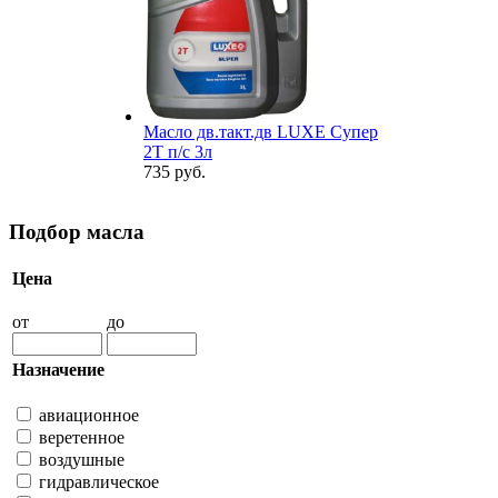
Масло дв.такт.дв LUXE Супер
2Т п/с 3л
735 руб.
Подбор масла
Цена
от
до
Назначение
авиационное
веретенное
воздушные
гидравлическое