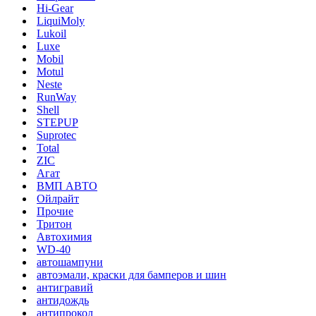
Hi-Gear
LiquiMoly
Lukoil
Luxe
Mobil
Motul
Neste
RunWay
Shell
STEPUP
Suprotec
Total
ZIC
Агат
ВМП АВТО
Ойлрайт
Прочие
Тритон
Автохимия
WD-40
автошампуни
автоэмали, краски для бамперов и шин
антигравий
антидождь
антипрокол