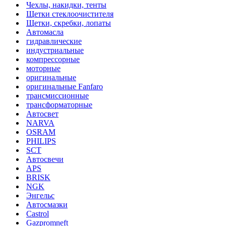
Чехлы, накидки, тенты
Щетки стеклоочистителя
Щетки, скребки, лопаты
Автомасла
гидравлические
индустриальные
компрессорные
моторные
оригинальные
оригинальные Fanfaro
трансмиссионные
трансформаторные
Автосвет
NARVA
OSRAM
PHILIPS
SCT
Автосвечи
APS
BRISK
NGK
Энгельс
Автосмазки
Castrol
Gazpromneft