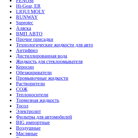
FENOM
Hi-Gear, ER
LIQUI MOLY
RUNWAY
Suprotec
Аляска
ВМП АВТО
Прочие присадки
Технологические жидкости для авто
Антифриз
Дистиллированная вода
Жидкость для стеклоомывателя
Керосин
Обезжириватели
Промывочные жидкости
Растворители
СОЖ
Теплоносители
Тормозная жидкость
Тосол
Электролит
Фильтры для автомобилей
BIG импортные
Воздушные
Масляные