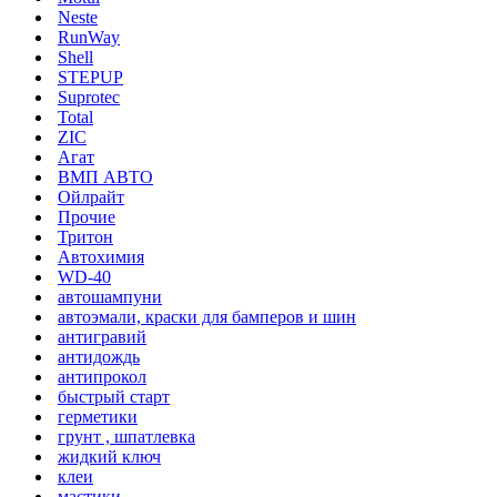
Neste
RunWay
Shell
STEPUP
Suprotec
Total
ZIC
Агат
ВМП АВТО
Ойлрайт
Прочие
Тритон
Автохимия
WD-40
автошампуни
автоэмали, краски для бамперов и шин
антигравий
антидождь
антипрокол
быстрый старт
герметики
грунт , шпатлевка
жидкий ключ
клеи
мастики