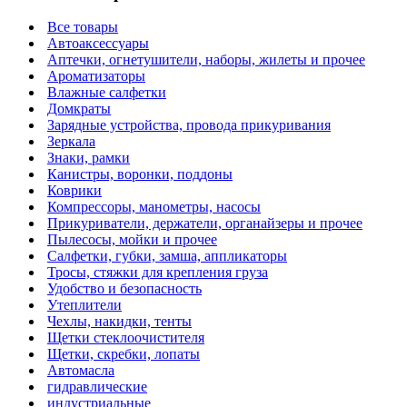
Все товары
Автоаксессуары
Аптечки, огнетушители, наборы, жилеты и прочее
Ароматизаторы
Влажные салфетки
Домкраты
Зарядные устройства, провода прикуривания
Зеркала
Знаки, рамки
Канистры, воронки, поддоны
Коврики
Компрессоры, манометры, насосы
Прикуриватели, держатели, органайзеры и прочее
Пылесосы, мойки и прочее
Салфетки, губки, замша, аппликаторы
Тросы, стяжки для крепления груза
Удобство и безопасность
Утеплители
Чехлы, накидки, тенты
Щетки стеклоочистителя
Щетки, скребки, лопаты
Автомасла
гидравлические
индустриальные