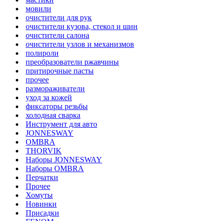
мовили
очистители для рук
очистители кузова, стекол и шин
очистители салона
очистители узлов и механизмов
полироли
преобразователи ржавчины
притирочные пасты
прочее
размораживатели
уход за кожей
фиксаторы резьбы
холодная сварка
Инструмент для авто
JONNESWAY
OMBRA
THORVIK
Наборы JONNESWAY
Наборы OMBRA
Перчатки
Прочее
Хомуты
Новинки
Присадки