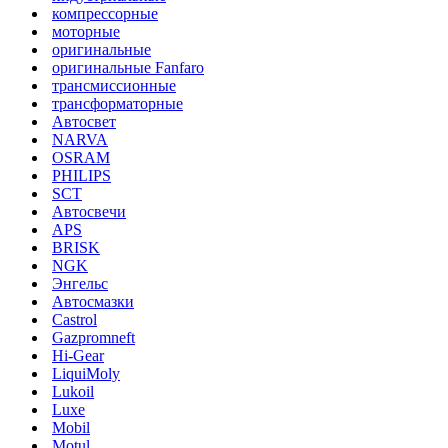
компрессорные
моторные
оригинальные
оригинальные Fanfaro
трансмиссионные
трансформаторные
Автосвет
NARVA
OSRAM
PHILIPS
SCT
Автосвечи
APS
BRISK
NGK
Энгельс
Автосмазки
Castrol
Gazpromneft
Hi-Gear
LiquiMoly
Lukoil
Luxe
Mobil
Motul