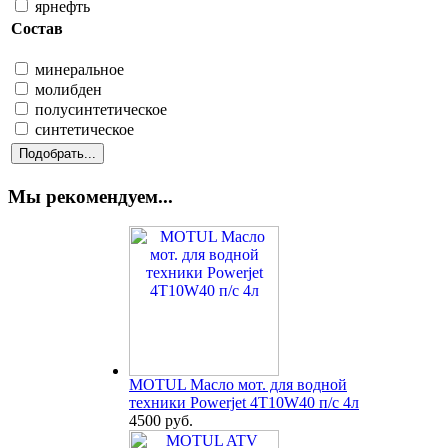
ярнефть
Состав
минеральное
молибден
полусинтетическое
синтетическое
Мы рекомендуем...
MOTUL Масло мот. для водной
техники Powerjet 4T10W40 п/с 4л
4500 руб.