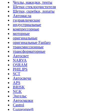
Чехлы, накидки, тенты
Щетки стеклоочистителя
Щетки, скребки, лопаты
Автомасла
гидравлические
индустриальные
компрессорные
моторные
оригинальные
оригинальные Fanfaro
трансмиссионные
трансформаторные
Автосвет
NARVA
OSRAM
PHILIPS
SCT
Автосвечи
APS
BRISK
NGK
Энгельс
Автосмазки
Castrol
Gazpromneft