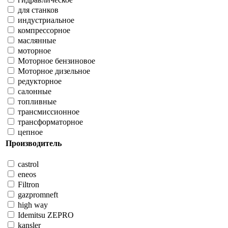
для станков
индустриальное
компрессорное
маслянные
моторное
Моторное бензиновое
Моторное дизельное
редукторное
салонные
топливные
трансмиссионное
трансформаторное
цепное
Производитель
castrol
eneos
Filtron
gazpromneft
high way
Idemitsu ZEPRO
kansler