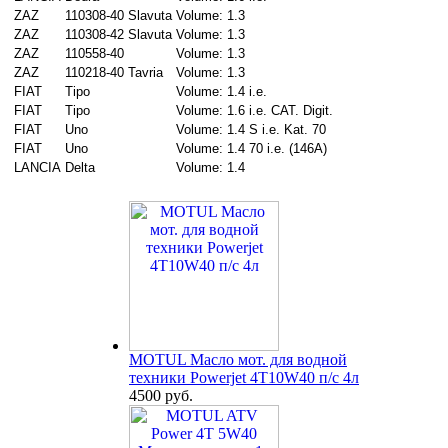
ZAZ
110308-40 Slavuta
Volume: 1.3
ZAZ
110308-42 Slavuta
Volume: 1.3
ZAZ
110558-40
Volume: 1.3
ZAZ
110218-40 Tavria
Volume: 1.3
FIAT
Tipo
Volume: 1.4 i.e.
FIAT
Tipo
Volume: 1.6 i.e. CAT. Digit.
FIAT
Uno
Volume: 1.4 S i.e. Kat. 70
FIAT
Uno
Volume: 1.4 70 i.e. (146A)
LANCIA
Delta
Volume: 1.4
MOTUL Масло мот. для водной
техники Powerjet 4T10W40 п/с 4л
4500 руб.