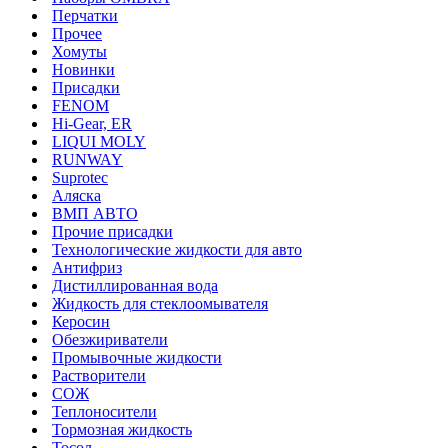
Перчатки
Прочее
Хомуты
Новинки
Присадки
FENOM
Hi-Gear, ER
LIQUI MOLY
RUNWAY
Suprotec
Аляска
ВМП АВТО
Прочие присадки
Технологические жидкости для авто
Антифриз
Дистиллированная вода
Жидкость для стеклоомывателя
Керосин
Обезжириватели
Промывочные жидкости
Растворители
СОЖ
Теплоносители
Тормозная жидкость
Тосол