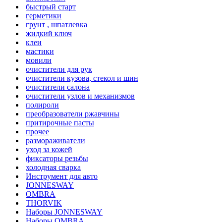
быстрый старт
герметики
грунт , шпатлевка
жидкий ключ
клеи
мастики
мовили
очистители для рук
очистители кузова, стекол и шин
очистители салона
очистители узлов и механизмов
полироли
преобразователи ржавчины
притирочные пасты
прочее
размораживатели
уход за кожей
фиксаторы резьбы
холодная сварка
Инструмент для авто
JONNESWAY
OMBRA
THORVIK
Наборы JONNESWAY
Наборы OMBRA