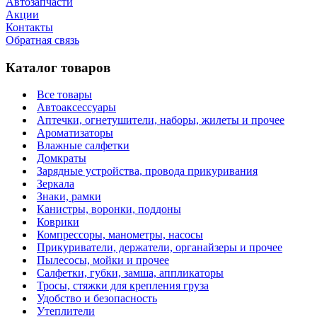
Автозапчасти
Акции
Контакты
Обратная связь
Каталог товаров
Все товары
Автоаксессуары
Аптечки, огнетушители, наборы, жилеты и прочее
Ароматизаторы
Влажные салфетки
Домкраты
Зарядные устройства, провода прикуривания
Зеркала
Знаки, рамки
Канистры, воронки, поддоны
Коврики
Компрессоры, манометры, насосы
Прикуриватели, держатели, органайзеры и прочее
Пылесосы, мойки и прочее
Салфетки, губки, замша, аппликаторы
Тросы, стяжки для крепления груза
Удобство и безопасность
Утеплители