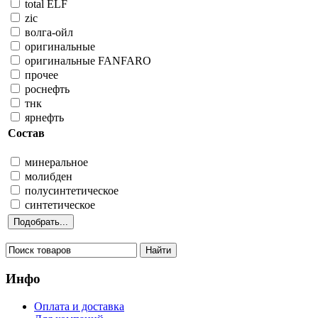
total ELF
zic
волга-ойл
оригинальные
оригинальные FANFARO
прочее
роснефть
тнк
ярнефть
Состав
минеральное
молибден
полусинтетическое
синтетическое
Инфо
Оплата и доставка