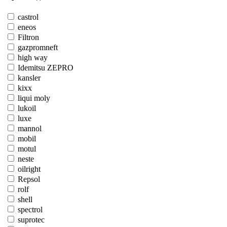
castrol
eneos
Filtron
gazpromneft
high way
Idemitsu ZEPRO
kansler
kixx
liqui moly
lukoil
luxe
mannol
mobil
motul
neste
oilright
Repsol
rolf
shell
spectrol
suprotec