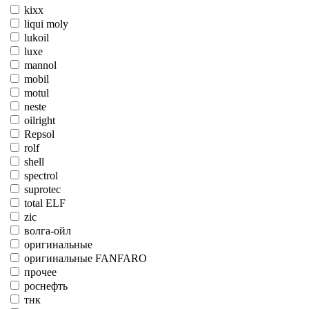
kixx
liqui moly
lukoil
luxe
mannol
mobil
motul
neste
oilright
Repsol
rolf
shell
spectrol
suprotec
total ELF
zic
волга-ойл
оригинальные
оригинальные FANFARO
прочее
роснефть
тнк