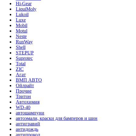
Hi-Gear
LiquiMoly
Lukoil
Luxe
Mobil
Motul
Neste
RunWay
Shell
STEPUP
Suprotec
Total
ZIC
Агат
ВМП АВТО
Ойлрайт
Прочие
Тритон
Автохимия
WD-40
автошампуни
автоэмали, краски для бамперов и шин
антигравий
антидождь
антипрокол