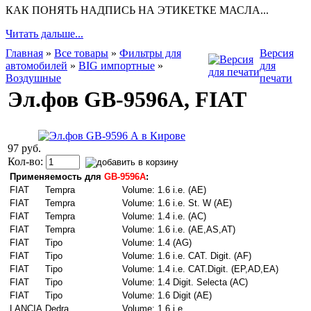
КАК ПОНЯТЬ НАДПИСЬ НА ЭТИКЕТКЕ МАСЛА...
Читать дальше...
Главная
»
Все товары
»
Фильтры для
Версия
автомобилей
»
BIG импортные
»
для
Воздушные
печати
Эл.фов GB-9596А, FIAT
97 руб.
Кол-во:
Применяемость для
GB-9596A
:
FIAT
Tempra
Volume: 1.6 i.e. (AE)
FIAT
Tempra
Volume: 1.6 i.e. St. W (AE)
FIAT
Tempra
Volume: 1.4 i.e. (AC)
FIAT
Tempra
Volume: 1.6 i.e. (AE,AS,AT)
FIAT
Tipo
Volume: 1.4 (AG)
FIAT
Tipo
Volume: 1.6 i.e. CAT. Digit. (AF)
FIAT
Tipo
Volume: 1.4 i.e. CAT.Digit. (EP,AD,EA)
FIAT
Tipo
Volume: 1.4 Digit. Selecta (AC)
FIAT
Tipo
Volume: 1.6 Digit (AE)
LANCIA
Dedra
Volume: 1.6 i.e.