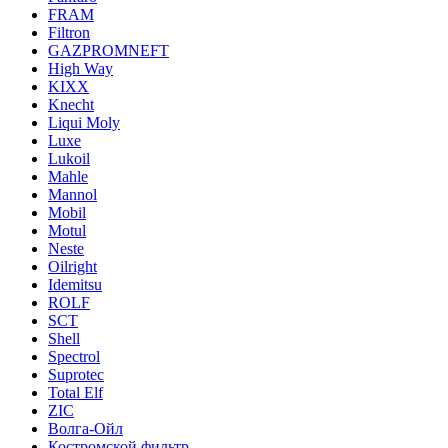
FRAM
Filtron
GAZPROMNEFT
High Way
KIXX
Knecht
Liqui Moly
Luxe
Lukoil
Mahle
Mannol
Mobil
Motul
Neste
Oilright
Idemitsu
ROLF
SCT
Shell
Spectrol
Suprotec
Total Elf
ZIC
Волга-Ойл
Костромской фильтр