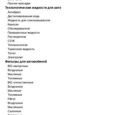
Прочие присадки
Технологические жидкости для авто
Антифриз
Дистиллированная вода
Жидкость для стеклоомывателя
Керосин
Обезжириватели
Промывочные жидкости
Растворители
СОЖ
Теплоносители
Тормозная жидкость
Тосол
Электролит
Фильтры для автомобилей
BIG импортные
Воздушные
Масляные
Топливные
BIG отечественные
Воздушные
Масляные
Топливные
Filtron
Воздушные
Маслянные
Салонные