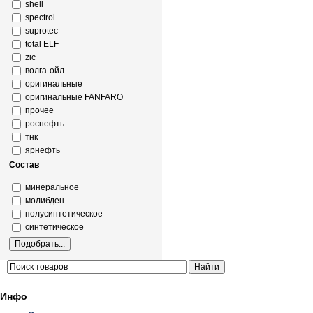
shell
spectrol
suprotec
total ELF
zic
волга-ойл
оригинальные
оригинальные FANFARO
прочее
роснефть
тнк
ярнефть
Состав
минеральное
молибден
полусинтетическое
синтетическое
Инфо