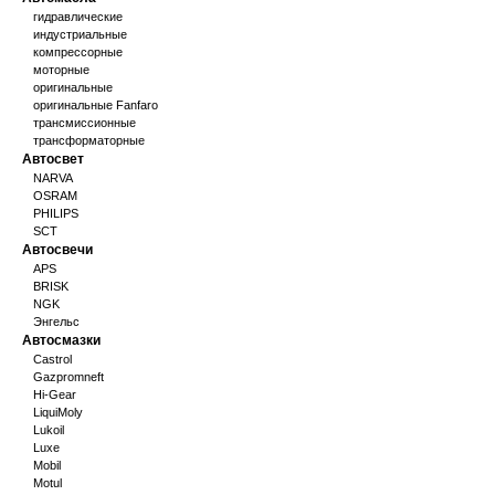
гидравлические
индустриальные
компрессорные
моторные
оригинальные
оригинальные Fanfaro
трансмиссионные
трансформаторные
Автосвет
NARVA
OSRAM
PHILIPS
SCT
Автосвечи
APS
BRISK
NGK
Энгельс
Автосмазки
Castrol
Gazpromneft
Hi-Gear
LiquiMoly
Lukoil
Luxe
Mobil
Motul