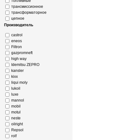
топливные
трансмиссионное
трансформаторное
цепное
Производитель
castrol
eneos
Filtron
gazpromneft
high way
Idemitsu ZEPRO
kansler
kixx
liqui moly
lukoil
luxe
mannol
mobil
motul
neste
oilright
Repsol
rolf