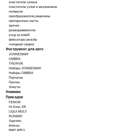
очистители салона
очистители узлов и механизмов
полироли
преобразователи ржавчины
притирочные пасты
прочее
размораживатели
уход за кожей
фиксаторы резьбы
холодная сварка
Инструмент для авто
JONNESWAY
OMBRA
THORVIK
Наборы JONNESWAY
Наборы OMBRA
Перчатки
Прочее
Хомуты
Новинки
Присадки
FENOM
Hi-Gear, ER
LIQUI MOLY
RUNWAY
Suprotec
Аляска
ВМП АВТО