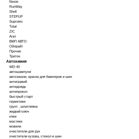
Neste
RunWay
Shell
STEPUP
Suprotec
Total
ZIC
Агат
ВМП АВТО
Ойлрайт
Прочие
Тритон
Автохимия
WD-40
автошампуни
автоэмали, краски для бамперов и шин
антигравий
антидождь
антипрокол
быстрый старт
герметики
грунт , шпатлевка
жидкий ключ
клеи
мастики
мовили
очистители для рук
очистители кузова, стекол и шин