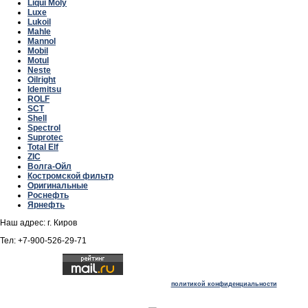
Liqui Moly
Luxe
Lukoil
Mahle
Mannol
Mobil
Motul
Neste
Oilright
Idemitsu
ROLF
SCT
Shell
Spectrol
Suprotec
Total Elf
ZIC
Волга-Ойл
Костромской фильтр
Оригинальные
Роснефть
Ярнефть
Наш адрес: г. Киров
Тел: +7-900-526-29-71
Отправляя любую форму на сайте, вы соглашаетесь с
политикой конфиденциальности
данного
сайта