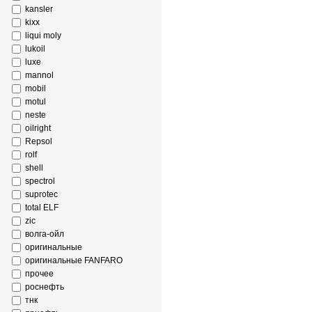
kansler
kixx
liqui moly
lukoil
luxe
mannol
mobil
motul
neste
oilright
Repsol
rolf
shell
spectrol
suprotec
total ELF
zic
волга-ойл
оригинальные
оригинальные FANFARO
прочее
роснефть
тнк