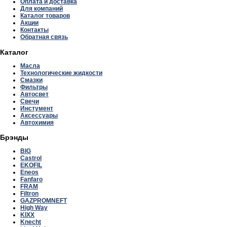
Оплата и доставка
Для компаний
Каталог товаров
Акции
Контакты
Обратная связь
Каталог
Масла
Технологические жидкости
Смазки
Фильтры
Автосвет
Свечи
Инстумент
Аксессуары
Автохимия
Брэнды
BIG
Castrol
EKOFIL
Eneos
Fanfaro
FRAM
Filtron
GAZPROMNEFT
High Way
KIXX
Knecht