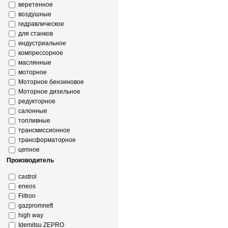
веретенное
воздушные
гидравлическое
для станков
индустриальное
компрессорное
маслянные
моторное
Моторное бензиновое
Моторное дизельное
редукторное
салонные
топливные
трансмиссионное
трансформаторное
цепное
Производитель
castrol
eneos
Filtron
gazpromneft
high way
Idemitsu ZEPRO