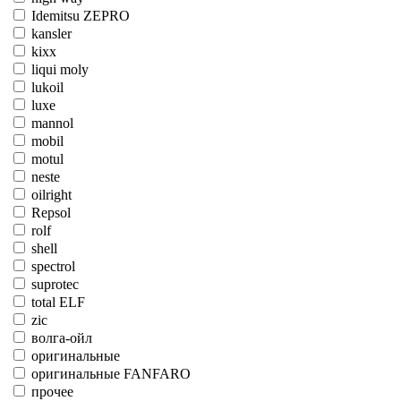
Idemitsu ZEPRO
kansler
kixx
liqui moly
lukoil
luxe
mannol
mobil
motul
neste
oilright
Repsol
rolf
shell
spectrol
suprotec
total ELF
zic
волга-ойл
оригинальные
оригинальные FANFARO
прочее