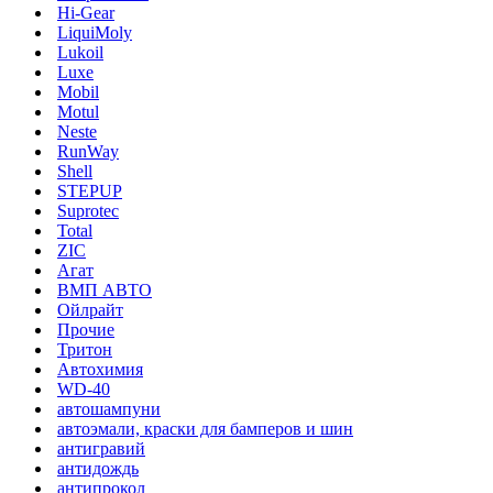
Hi-Gear
LiquiMoly
Lukoil
Luxe
Mobil
Motul
Neste
RunWay
Shell
STEPUP
Suprotec
Total
ZIC
Агат
ВМП АВТО
Ойлрайт
Прочие
Тритон
Автохимия
WD-40
автошампуни
автоэмали, краски для бамперов и шин
антигравий
антидождь
антипрокол