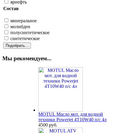
ярнефть
Состав
минеральное
молибден
полусинтетическое
синтетическое
Мы рекомендуем...
MOTUL Масло мот. для водной
техники Powerjet 4T10W40 п/с 4л
4500 руб.