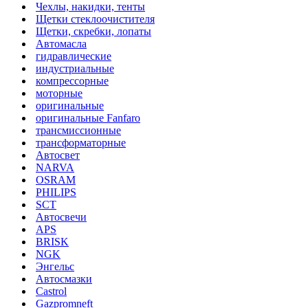
Чехлы, накидки, тенты
Щетки стеклоочистителя
Щетки, скребки, лопаты
Автомасла
гидравлические
индустриальные
компрессорные
моторные
оригинальные
оригинальные Fanfaro
трансмиссионные
трансформаторные
Автосвет
NARVA
OSRAM
PHILIPS
SCT
Автосвечи
APS
BRISK
NGK
Энгельс
Автосмазки
Castrol
Gazpromneft