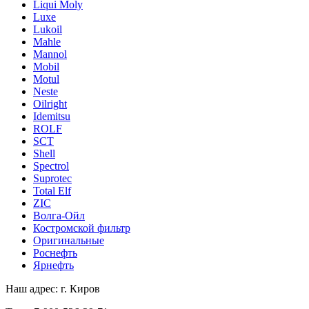
Liqui Moly
Luxe
Lukoil
Mahle
Mannol
Mobil
Motul
Neste
Oilright
Idemitsu
ROLF
SCT
Shell
Spectrol
Suprotec
Total Elf
ZIC
Волга-Ойл
Костромской фильтр
Оригинальные
Роснефть
Ярнефть
Наш адрес: г. Киров