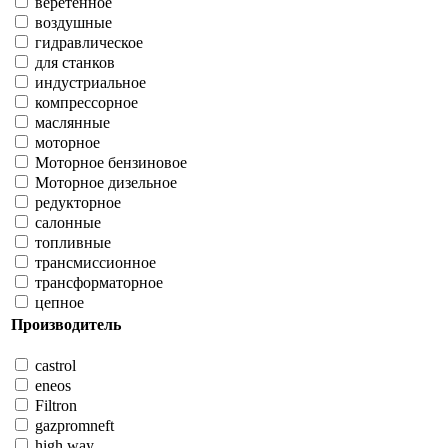
веретенное
воздушные
гидравлическое
для станков
индустриальное
компрессорное
маслянные
моторное
Моторное бензиновое
Моторное дизельное
редукторное
салонные
топливные
трансмиссионное
трансформаторное
цепное
Производитель
castrol
eneos
Filtron
gazpromneft
high way