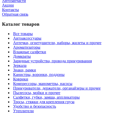
Автозапчасти
Акции
Контакты
Обратная связь
Каталог товаров
Все товары
Автоаксессуары
Аптечки, огнетушители, наборы, жилеты и прочее
Ароматизаторы
Влажные салфетки
Домкраты
Зарядные устройства, провода прикуривания
Зеркала
Знаки, рамки
Канистры, воронки, поддоны
Коврики
Компрессоры, манометры, насосы
Прикуриватели, держатели, органайзеры и прочее
Пылесосы, мойки и прочее
Салфетки, губки, замша, аппликаторы
Тросы, стяжки для крепления груза
Удобство и безопасность
Утеплители