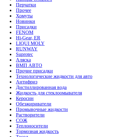
Перчатки
Прочее
Хомуты
Новинки
Присадки
FENOM
Hi-Gear, ER
LIQUI MOLY
RUNWAY
Suprotec
Аляска
ВМП АВТО
Прочие присадки
Технологические жидкости для авто
Антифриз
Дистиллированная вода
Жидкость для стеклоомывателя
Керосин
Обезжириватели
Промывочные жидкости
Растворители
СОЖ
Теплоносители
Тормозная жидкость
Тосол