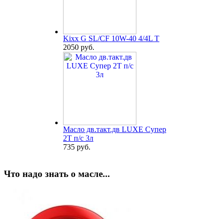
Kixx G SL/CF 10W-40 4/4L T
2050 руб.
Масло дв.такт.дв LUXE Супер
2Т п/с 3л
735 руб.
Что надо знать о масле...