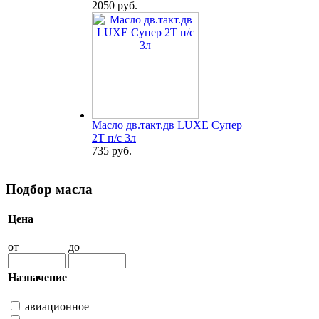
2050 руб.
Масло дв.такт.дв LUXE Супер
2Т п/с 3л
735 руб.
Подбор масла
Цена
от
до
Назначение
авиационное