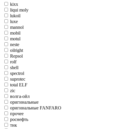
kixx
liqui moly
lukoil
luxe
mannol
mobil
motul
neste
oilright
Repsol
rolf
shell
spectrol
suprotec
total ELF
zic
волга-ойл
оригинальные
оригинальные FANFARO
прочее
роснефть
тнк