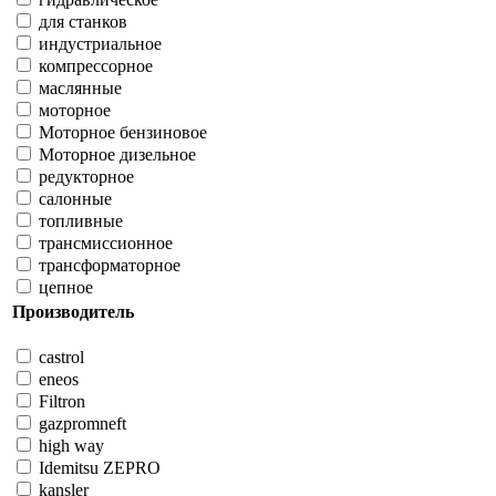
для станков
индустриальное
компрессорное
маслянные
моторное
Моторное бензиновое
Моторное дизельное
редукторное
салонные
топливные
трансмиссионное
трансформаторное
цепное
Производитель
castrol
eneos
Filtron
gazpromneft
high way
Idemitsu ZEPRO
kansler