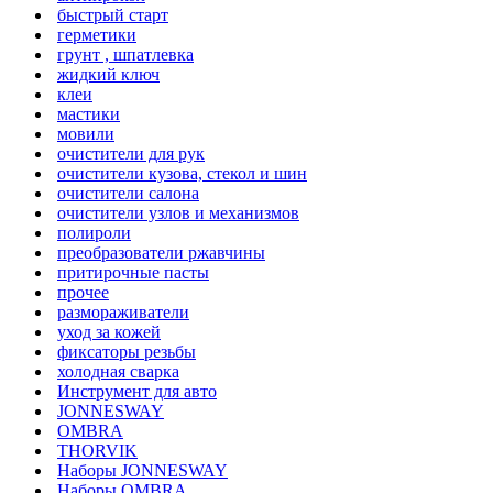
быстрый старт
герметики
грунт , шпатлевка
жидкий ключ
клеи
мастики
мовили
очистители для рук
очистители кузова, стекол и шин
очистители салона
очистители узлов и механизмов
полироли
преобразователи ржавчины
притирочные пасты
прочее
размораживатели
уход за кожей
фиксаторы резьбы
холодная сварка
Инструмент для авто
JONNESWAY
OMBRA
THORVIK
Наборы JONNESWAY
Наборы OMBRA