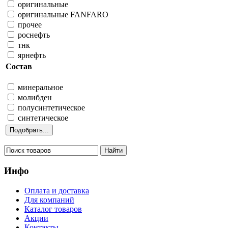
оригинальные
оригинальные FANFARO
прочее
роснефть
тнк
ярнефть
Состав
минеральное
молибден
полусинтетическое
синтетическое
Инфо
Оплата и доставка
Для компаний
Каталог товаров
Акции
Контакты