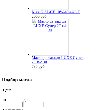
Kixx G SL/CF 10W-40 4/4L T
2050 руб.
Масло дв.такт.дв LUXE Супер
2Т п/с 3л
735 руб.
Подбор масла
Цена
от
до