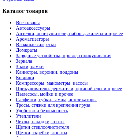
Каталог товаров
Все товары
Автоаксессуары
Аптечки, огнетушители, наборы, жилеты и прочее
Ароматизаторы
Влажные салфетки
Домкраты
Зарядные устройства, провода прикуривания
Зеркала
Знаки, рамки
Канистры, воронки, поддоны
Коврики
Компрессоры, манометры, насосы
Прикуриватели, держатели, органайзеры и прочее
Пылесосы, мойки и прочее
Салфетки, губки, замша, аппликаторы
Тросы, стяжки для крепления груза
Удобство и безопасность
Утеплители
Чехлы, накидки, тенты
Щетки стеклоочистителя
Щетки, скребки, лопаты