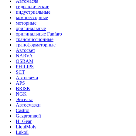
Автомасла
гидравлические
индустриальные
компрессорные
моторные
оригинальные
оригинальные Fanfaro
трансмиссионные
трансформаторные
Автосвет
NARVA
OSRAM
PHILIPS
SCT
Автосвечи
APS
BRISK
NGK
Энгельс
Автосмазки
Castrol
Gazpromneft
Hi-Gear
LiquiMoly
Lukoil