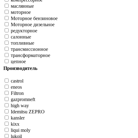
маслянные
моторное
Моторное бензиновое
Моторное дизельное
редукторное
салонные
топливные
трансмиссионное
трансформаторное
цепное
Производитель
castrol
eneos
Filtron
gazpromneft
high way
Idemitsu ZEPRO
kansler
kixx
liqui moly
lukoil