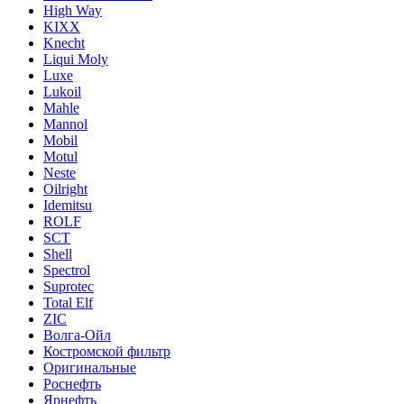
High Way
KIXX
Knecht
Liqui Moly
Luxe
Lukoil
Mahle
Mannol
Mobil
Motul
Neste
Oilright
Idemitsu
ROLF
SCT
Shell
Spectrol
Suprotec
Total Elf
ZIC
Волга-Ойл
Костромской фильтр
Оригинальные
Роснефть
Ярнефть