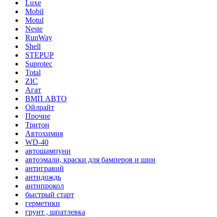
Luxe
Mobil
Motul
Neste
RunWay
Shell
STEPUP
Suprotec
Total
ZIC
Агат
ВМП АВТО
Ойлрайт
Прочие
Тритон
Автохимия
WD-40
автошампуни
автоэмали, краски для бамперов и шин
антигравий
антидождь
антипрокол
быстрый старт
герметики
грунт , шпатлевка