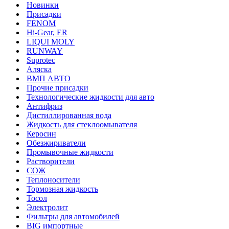
Новинки
Присадки
FENOM
Hi-Gear, ER
LIQUI MOLY
RUNWAY
Suprotec
Аляска
ВМП АВТО
Прочие присадки
Технологические жидкости для авто
Антифриз
Дистиллированная вода
Жидкость для стеклоомывателя
Керосин
Обезжириватели
Промывочные жидкости
Растворители
СОЖ
Теплоносители
Тормозная жидкость
Тосол
Электролит
Фильтры для автомобилей
BIG импортные