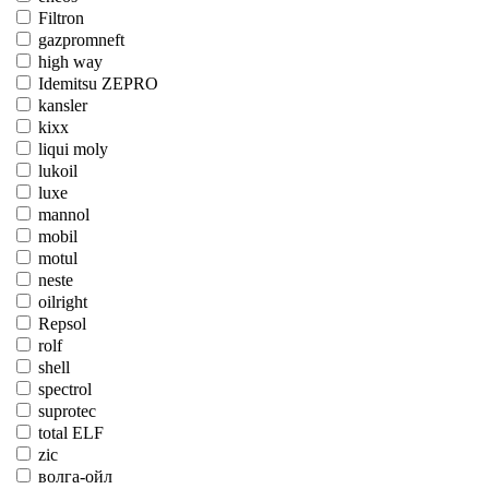
Filtron
gazpromneft
high way
Idemitsu ZEPRO
kansler
kixx
liqui moly
lukoil
luxe
mannol
mobil
motul
neste
oilright
Repsol
rolf
shell
spectrol
suprotec
total ELF
zic
волга-ойл