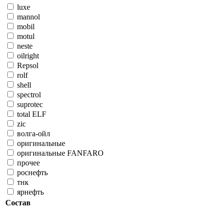
luxe
mannol
mobil
motul
neste
oilright
Repsol
rolf
shell
spectrol
suprotec
total ELF
zic
волга-ойл
оригинальные
оригинальные FANFARO
прочее
роснефть
тнк
ярнефть
Состав