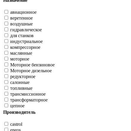
Назначение
авиационное
веретенное
воздушные
гидравлическое
для станков
индустриальное
компрессорное
маслянные
моторное
Моторное бензиновое
Моторное дизельное
редукторное
салонные
топливные
трансмиссионное
трансформаторное
цепное
Производитель
castrol
eneos