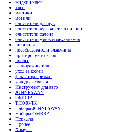
жидкий ключ
клеи
мастики
мовили
очистители для рук
очистители кузова, стекол и шин
очистители салона
очистители узлов и механизмов
полироли
преобразователи ржавчины
притирочные пасты
прочее
размораживатели
уход за кожей
фиксаторы резьбы
холодная сварка
Инструмент для авто
JONNESWAY
OMBRA
THORVIK
Наборы JONNESWAY
Наборы OMBRA
Перчатки
Прочее
Хомуты