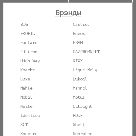
Брэнды
BIG
Castrol
EKOFIL
Eneos
Fanfaro
FRAM
Filtron
GAZPROMNEFT
High Way
KIXX
Knecht
Liqui Moly
Luxe
Lukoil
Mahle
Mannol
Mobil
Motul
Neste
Oilright
Idemitsu
ROLF
SCT
Shell
Spectrol
Suprotec