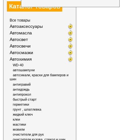
Каталог товаров
Все товары
Автоаксессуары
Автомасла
Автосвет
Автосвечи
Автосмазки
Автохимия
WD-40
автошампуни
автоэмали, краски для бамперов и
шин
антигравий
антидождь
антипрокол
быстрый старт
герметики
грунт , шпатлевка
жидкий ключ
клеи
мастики
мовили
очистители для рук
очистители кузова, стекол и шин