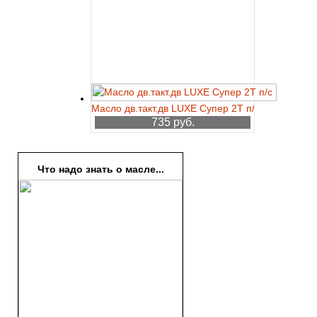
Масло дв.такт.дв LUXE Супер 2Т п/с 3л
735 руб.
Что надо знать о масле...