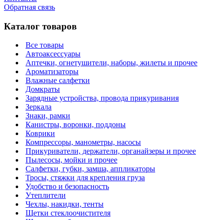
Обратная связь
Каталог товаров
Все товары
Автоаксессуары
Аптечки, огнетушители, наборы, жилеты и прочее
Ароматизаторы
Влажные салфетки
Домкраты
Зарядные устройства, провода прикуривания
Зеркала
Знаки, рамки
Канистры, воронки, поддоны
Коврики
Компрессоры, манометры, насосы
Прикуриватели, держатели, органайзеры и прочее
Пылесосы, мойки и прочее
Салфетки, губки, замша, аппликаторы
Тросы, стяжки для крепления груза
Удобство и безопасность
Утеплители
Чехлы, накидки, тенты
Щетки стеклоочистителя