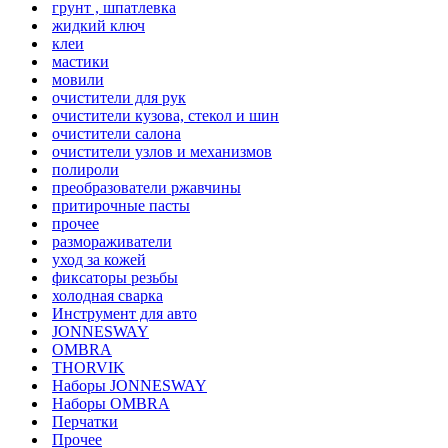
грунт , шпатлевка
жидкий ключ
клеи
мастики
мовили
очистители для рук
очистители кузова, стекол и шин
очистители салона
очистители узлов и механизмов
полироли
преобразователи ржавчины
притирочные пасты
прочее
размораживатели
уход за кожей
фиксаторы резьбы
холодная сварка
Инструмент для авто
JONNESWAY
OMBRA
THORVIK
Наборы JONNESWAY
Наборы OMBRA
Перчатки
Прочее