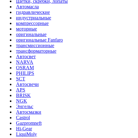
Щетки, скребки, лопаты
Автомасла
гидравлические
индустриальные
компрессорные
моторные
оригинальные
оригинальные Fanfaro
трансмиссионные
трансформаторные
Автосвет
NARVA
OSRAM
PHILIPS
SCT
Автосвечи
APS
BRISK
NGK
Энгельс
Автосмазки
Castrol
Gazpromneft
Hi-Gear
LiquiMoly