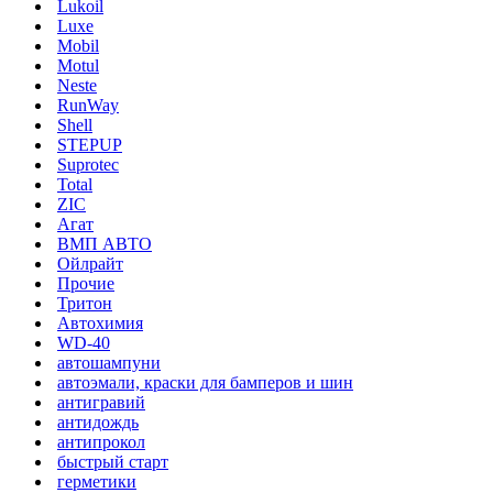
Lukoil
Luxe
Mobil
Motul
Neste
RunWay
Shell
STEPUP
Suprotec
Total
ZIC
Агат
ВМП АВТО
Ойлрайт
Прочие
Тритон
Автохимия
WD-40
автошампуни
автоэмали, краски для бамперов и шин
антигравий
антидождь
антипрокол
быстрый старт
герметики