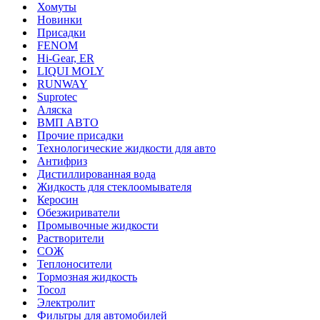
Хомуты
Новинки
Присадки
FENOM
Hi-Gear, ER
LIQUI MOLY
RUNWAY
Suprotec
Аляска
ВМП АВТО
Прочие присадки
Технологические жидкости для авто
Антифриз
Дистиллированная вода
Жидкость для стеклоомывателя
Керосин
Обезжириватели
Промывочные жидкости
Растворители
СОЖ
Теплоносители
Тормозная жидкость
Тосол
Электролит
Фильтры для автомобилей