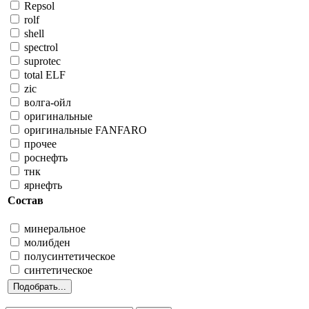
Repsol
rolf
shell
spectrol
suprotec
total ELF
zic
волга-ойл
оригинальные
оригинальные FANFARO
прочее
роснефть
тнк
ярнефть
Состав
минеральное
молибден
полусинтетическое
синтетическое