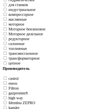
для станков
индустриальное
компрессорное
маслянные
моторное
Моторное бензиновое
Моторное дизельное
редукторное
салонные
топливные
трансмиссионное
трансформаторное
цепное
Производитель
castrol
eneos
Filtron
gazpromneft
high way
Idemitsu ZEPRO
kansler