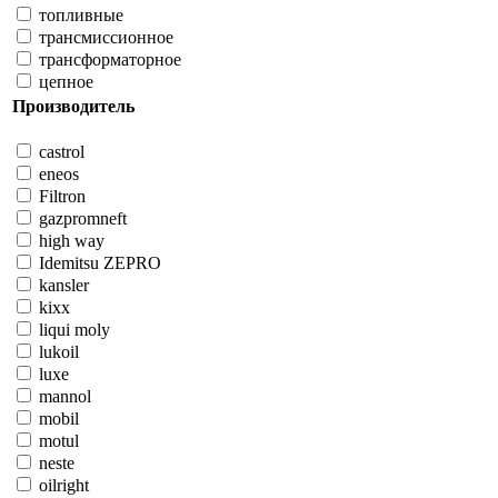
топливные
трансмиссионное
трансформаторное
цепное
Производитель
castrol
eneos
Filtron
gazpromneft
high way
Idemitsu ZEPRO
kansler
kixx
liqui moly
lukoil
luxe
mannol
mobil
motul
neste
oilright