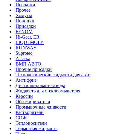
Перчатки
Прочее
Хомуты
Новинки
Присадки
FENOM
Hi-Gear, ER
LIQUI MOLY
RUNWAY
Suprotec
Аляска
ВМП АВТО
Прочие присадки
Технологические жидкости для авто
Антифриз
Дистиллированная вода
Жидкость для стеклоомывателя
Керосин
Обезжириватели
Промывочные жидкости
Растворители
СОЖ
Теплоносители
Тормозная жидкость
Тосол