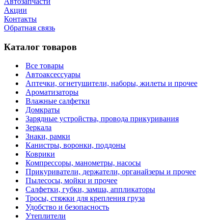
Автозапчасти
Акции
Контакты
Обратная связь
Каталог товаров
Все товары
Автоаксессуары
Аптечки, огнетушители, наборы, жилеты и прочее
Ароматизаторы
Влажные салфетки
Домкраты
Зарядные устройства, провода прикуривания
Зеркала
Знаки, рамки
Канистры, воронки, поддоны
Коврики
Компрессоры, манометры, насосы
Прикуриватели, держатели, органайзеры и прочее
Пылесосы, мойки и прочее
Салфетки, губки, замша, аппликаторы
Тросы, стяжки для крепления груза
Удобство и безопасность
Утеплители