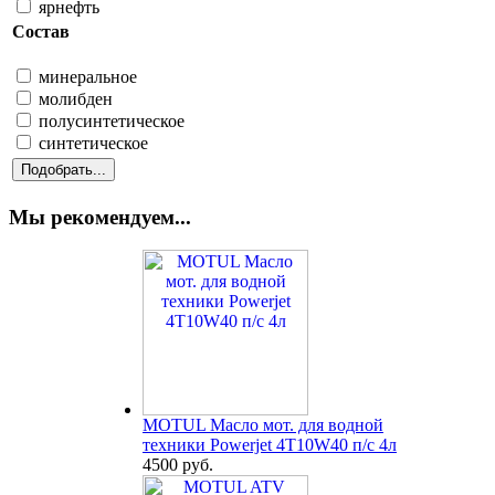
ярнефть
Состав
минеральное
молибден
полусинтетическое
синтетическое
Мы рекомендуем...
MOTUL Масло мот. для водной
техники Powerjet 4T10W40 п/с 4л
4500 руб.