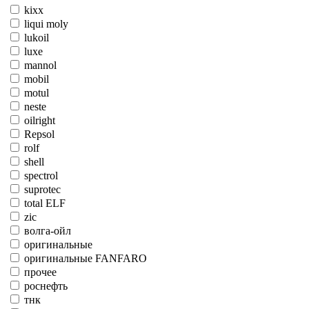
kixx
liqui moly
lukoil
luxe
mannol
mobil
motul
neste
oilright
Repsol
rolf
shell
spectrol
suprotec
total ELF
zic
волга-ойл
оригинальные
оригинальные FANFARO
прочее
роснефть
тнк