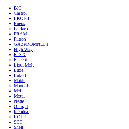
BIG
Castrol
EKOFIL
Eneos
Fanfaro
FRAM
Filtron
GAZPROMNEFT
High Way
KIXX
Knecht
Liqui Moly
Luxe
Lukoil
Mahle
Mannol
Mobil
Motul
Neste
Oilright
Idemitsu
ROLF
SCT
Shell