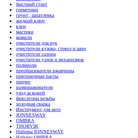
быстрый старт
герметики
грунт , шпатлевка
жидкий ключ
клеи
мастики
мовили
очистители для рук
очистители кузова, стекол и шин
очистители салона
очистители узлов и механизмов
полироли
преобразователи ржавчины
притирочные пасты
прочее
размораживатели
уход за кожей
фиксаторы резьбы
холодная сварка
Инструмент для авто
JONNESWAY
OMBRA
THORVIK
Наборы JONNESWAY
Наборы OMBRA