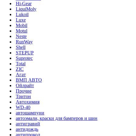
Hi-Gear
LiquiMoly
Lukoil
Luxe
Mobil
Motul
Neste
RunWay
Shell
STEPUP
Suprotec
Total
ZIC
Агат
ВМП АВТО
Ойлрайт
Прочие
Тритон
Автохимия
WD-40
автошампуни
автоэмали, краски для бамперов и шин
антигравий
антидождь
антипрокол