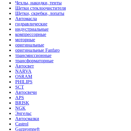
Чехлы, накидки, тенты
Щетки стеклоочистителя
Щетки, скребки, лопаты
Автомасла
гидравлические
индустриальные
компрессорные
моторные
оригинальные
оригинальные Fanfaro
трансмиссионные
трансформаторные
Автосвет
NARVA
OSRAM
PHILIPS
SCT
Автосвечи
APS
BRISK
NGK
Энгельс
Автосмазки
Castrol
Gazpromneft