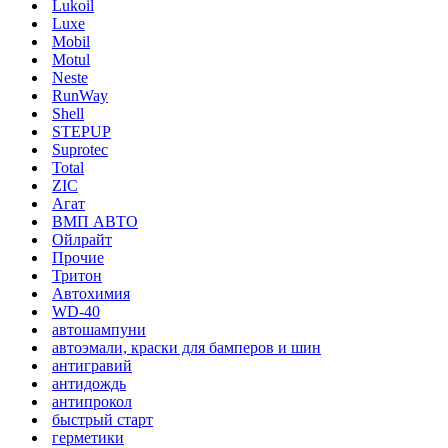
Lukoil
Luxe
Mobil
Motul
Neste
RunWay
Shell
STEPUP
Suprotec
Total
ZIC
Агат
ВМП АВТО
Ойлрайт
Прочие
Тритон
Автохимия
WD-40
автошампуни
автоэмали, краски для бамперов и шин
антигравий
антидождь
антипрокол
быстрый старт
герметики