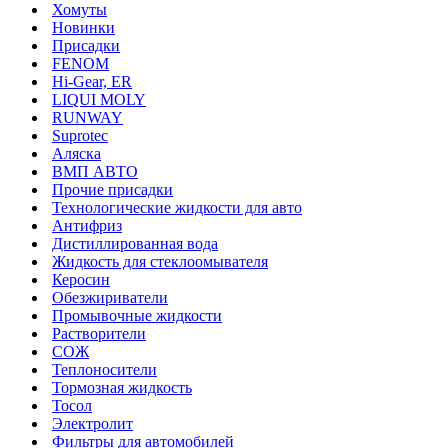
Хомуты
Новинки
Присадки
FENOM
Hi-Gear, ER
LIQUI MOLY
RUNWAY
Suprotec
Аляска
ВМП АВТО
Прочие присадки
Технологические жидкости для авто
Антифриз
Дистиллированная вода
Жидкость для стеклоомывателя
Керосин
Обезжириватели
Промывочные жидкости
Растворители
СОЖ
Теплоносители
Тормозная жидкость
Тосол
Электролит
Фильтры для автомобилей