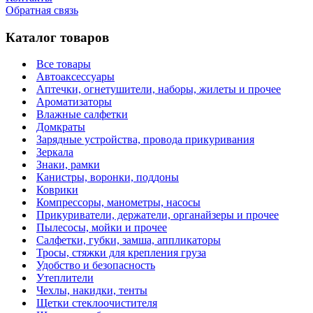
Обратная связь
Каталог товаров
Все товары
Автоаксессуары
Аптечки, огнетушители, наборы, жилеты и прочее
Ароматизаторы
Влажные салфетки
Домкраты
Зарядные устройства, провода прикуривания
Зеркала
Знаки, рамки
Канистры, воронки, поддоны
Коврики
Компрессоры, манометры, насосы
Прикуриватели, держатели, органайзеры и прочее
Пылесосы, мойки и прочее
Салфетки, губки, замша, аппликаторы
Тросы, стяжки для крепления груза
Удобство и безопасность
Утеплители
Чехлы, накидки, тенты
Щетки стеклоочистителя