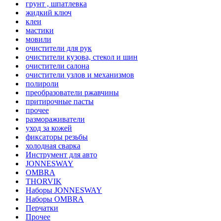
грунт , шпатлевка
жидкий ключ
клеи
мастики
мовили
очистители для рук
очистители кузова, стекол и шин
очистители салона
очистители узлов и механизмов
полироли
преобразователи ржавчины
притирочные пасты
прочее
размораживатели
уход за кожей
фиксаторы резьбы
холодная сварка
Инструмент для авто
JONNESWAY
OMBRA
THORVIK
Наборы JONNESWAY
Наборы OMBRA
Перчатки
Прочее