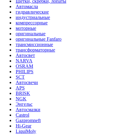
Щетки, скребки, лопаты
Автомасла
гидравлические
индустриальные
компрессорные
моторные
оригинальные
оригинальные Fanfaro
трансмиссионные
трансформаторные
Автосвет
NARVA
OSRAM
PHILIPS
SCT
Автосвечи
APS
BRISK
NGK
Энгельс
Автосмазки
Castrol
Gazpromneft
Hi-Gear
LiquiMoly