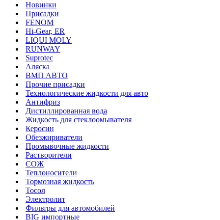
Новинки
Присадки
FENOM
Hi-Gear, ER
LIQUI MOLY
RUNWAY
Suprotec
Аляска
ВМП АВТО
Прочие присадки
Технологические жидкости для авто
Антифриз
Дистиллированная вода
Жидкость для стеклоомывателя
Керосин
Обезжириватели
Промывочные жидкости
Растворители
СОЖ
Теплоносители
Тормозная жидкость
Тосол
Электролит
Фильтры для автомобилей
BIG импортные