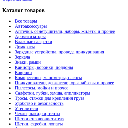
Каталог товаров
Все товары
Автоаксессуары
Аптечки, огнетушители, наборы, жилеты и прочее
Ароматизаторы
Влажные салфетки
Домкраты
Зарядные устройства, провода прикуривания
Зеркала
Знаки, рамки
Канистры, воронки, поддоны
Коврики
Компрессоры, манометры, насосы
Прикуриватели, держатели, органайзеры и прочее
Пылесосы, мойки и прочее
Салфетки, губки, замша, аппликаторы
Тросы, стяжки для крепления груза
Удобство и безопасность
Утеплители
Чехлы, накидки, тенты
Щетки стеклоочистителя
Щетки, скребки, лопаты