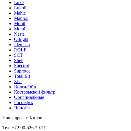
Luxe
Lukoil
Mahle
Mannol
Mobil
Motul
Neste
Oilright
Idemitsu
ROLF
SCT
Shell
Spectrol
Suprotec
Total Elf
ZIC
Волга-Ойл
Костромской фильтр
Оригинальные
Роснефть
Ярнефть
Наш адрес: г. Киров
Тел: +7-900-526-29-71