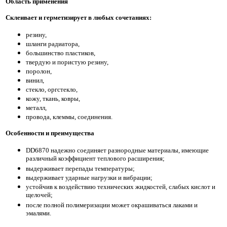
Область применения
Склеивает и герметизирует в любых сочетаниях:
резину,
шланги радиатора,
большинство пластиков,
твердую и пористую резину,
поролон,
винил,
стекло, оргстекло,
кожу, ткань, ковры,
металл,
провода, клеммы, соединения.
Особенности и преимущества
DD6870 надежно соединяет разнородные материалы, имеющие
различный коэффициент теплового расширения;
выдерживает перепады температуры;
выдерживает ударные нагрузки и вибрации;
устойчив к воздействию технических жидкостей, слабых кислот и
щелочей;
после полной полимеризации может окрашиваться лаками и
эмалями.