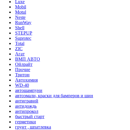
Luxe
Mobil
Motul
Neste
RunWay
Shell
STEPUP
Suprotec
Total
ZIC
Агат
ВМП АВТО
Ойлрайт
Прочие
Тритон
Автохимия
WD-40
автошампуни
автоэмали, краски для бамперов и шин
антигравий
антидождь
антипрокол
быстрый старт
герметики
грунт , шпатлевка