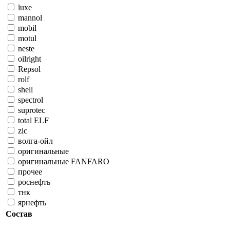
luxe
mannol
mobil
motul
neste
oilright
Repsol
rolf
shell
spectrol
suprotec
total ELF
zic
волга-ойл
оригинальные
оригинальные FANFARO
прочее
роснефть
тнк
ярнефть
Состав