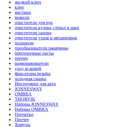
жидкий ключ
клеи
мастики
мовили
очистители для рук
очистители кузова, стекол и шин
очистители салона
очистители узлов и механизмов
полироли
преобразователи ржавчины
притирочные пасты
прочее
размораживатели
уход за кожей
фиксаторы резьбы
холодная сварка
Инструмент для авто
JONNESWAY
OMBRA
THORVIK
Наборы JONNESWAY
Наборы OMBRA
Перчатки
Прочее
Хомуты