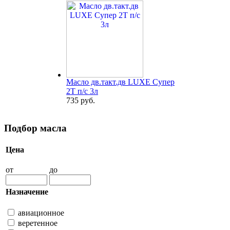
Масло дв.такт.дв LUXE Супер
2Т п/с 3л
735 руб.
Подбор масла
Цена
от
до
Назначение
авиационное
веретенное