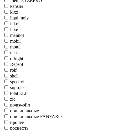
Idemitsu ZEPRO
kansler
kixx
liqui moly
lukoil
luxe
mannol
mobil
motul
neste
oilright
Repsol
rolf
shell
spectrol
suprotec
total ELF
zic
волга-ойл
оригинальные
оригинальные FANFARO
прочее
роснефть