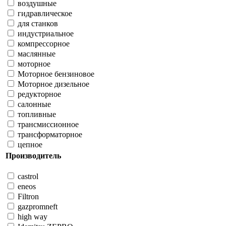
воздушные
гидравлическое
для станков
индустриальное
компрессорное
маслянные
моторное
Моторное бензиновое
Моторное дизельное
редукторное
салонные
топливные
трансмиссионное
трансформаторное
цепное
Производитель
castrol
eneos
Filtron
gazpromneft
high way