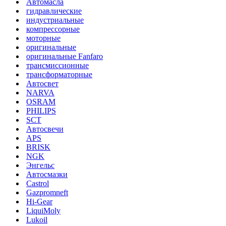
Автомасла
гидравлические
индустриальные
компрессорные
моторные
оригинальные
оригинальные Fanfaro
трансмиссионные
трансформаторные
Автосвет
NARVA
OSRAM
PHILIPS
SCT
Автосвечи
APS
BRISK
NGK
Энгельс
Автосмазки
Castrol
Gazpromneft
Hi-Gear
LiquiMoly
Lukoil