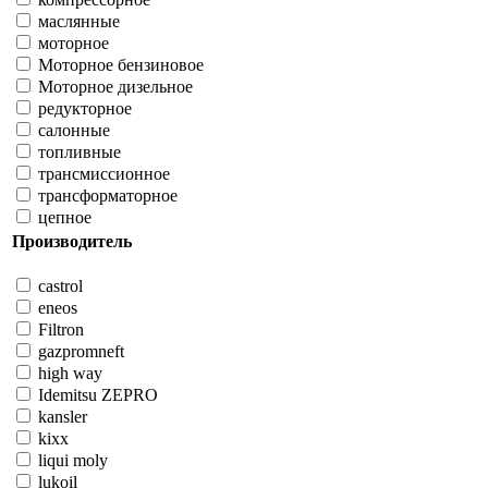
маслянные
моторное
Моторное бензиновое
Моторное дизельное
редукторное
салонные
топливные
трансмиссионное
трансформаторное
цепное
Производитель
castrol
eneos
Filtron
gazpromneft
high way
Idemitsu ZEPRO
kansler
kixx
liqui moly
lukoil