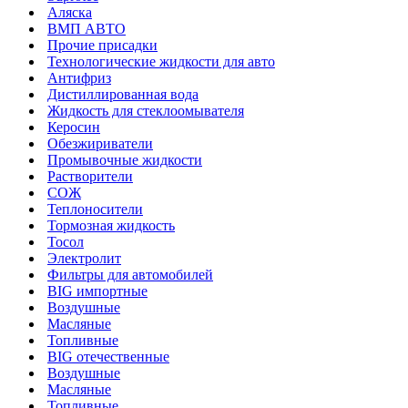
Аляска
ВМП АВТО
Прочие присадки
Технологические жидкости для авто
Антифриз
Дистиллированная вода
Жидкость для стеклоомывателя
Керосин
Обезжириватели
Промывочные жидкости
Растворители
СОЖ
Теплоносители
Тормозная жидкость
Тосол
Электролит
Фильтры для автомобилей
BIG импортные
Воздушные
Масляные
Топливные
BIG отечественные
Воздушные
Масляные
Топливные