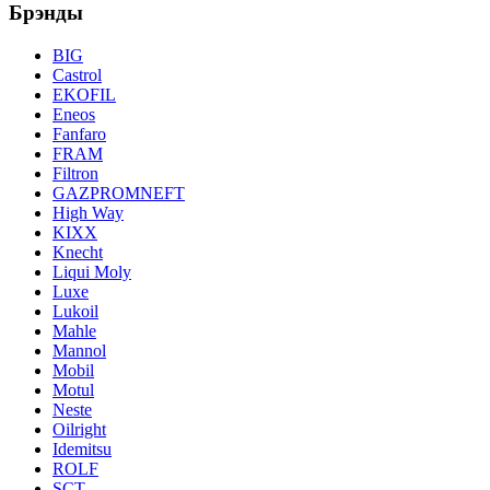
Брэнды
BIG
Castrol
EKOFIL
Eneos
Fanfaro
FRAM
Filtron
GAZPROMNEFT
High Way
KIXX
Knecht
Liqui Moly
Luxe
Lukoil
Mahle
Mannol
Mobil
Motul
Neste
Oilright
Idemitsu
ROLF
SCT