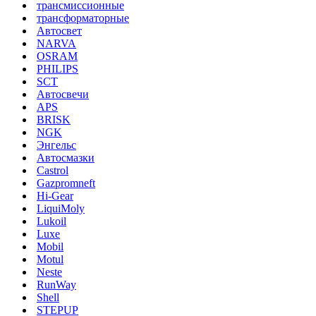
трансмиссионные
трансформаторные
Автосвет
NARVA
OSRAM
PHILIPS
SCT
Автосвечи
APS
BRISK
NGK
Энгельс
Автосмазки
Castrol
Gazpromneft
Hi-Gear
LiquiMoly
Lukoil
Luxe
Mobil
Motul
Neste
RunWay
Shell
STEPUP