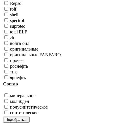
Repsol
rolf
shell
spectrol
suprotec
total ELF
zic
волга-ойл
оригинальные
оригинальные FANFARO
прочее
роснефть
тнк
ярнефть
Состав
минеральное
молибден
полусинтетическое
синтетическое