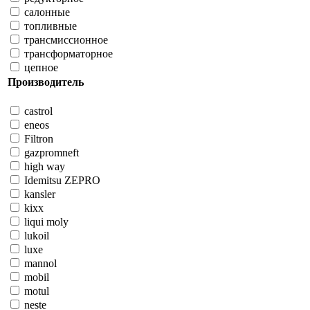
салонные
топливные
трансмиссионное
трансформаторное
цепное
Производитель
castrol
eneos
Filtron
gazpromneft
high way
Idemitsu ZEPRO
kansler
kixx
liqui moly
lukoil
luxe
mannol
mobil
motul
neste