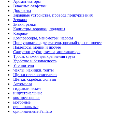
Ароматизаторы
Влажные салфетки
Домкраты
Зарядные устройства, провода прикуривания
Зеркала
Знаки, рамки
Канистры, воронки, поддоны
Коврики
Компрессоры, манометры, насосы
Прикуриватели, держатели, органайзеры и прочее
Пылесосы, мойки и прочее
Салфетки, губки, замша, аппликаторы
Тросы, стяжки для крепления груза
Удобство и безопасность
Утеплители
Чехлы, накидки, тенты
Щетки стеклоочистителя
Щетки, скребки, лопаты
Автомасла
гидравлические
индустриальные
компрессорные
моторные
оригинальные
оригинальные Fanfaro