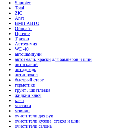
Suprotec
Total
ZIC
Агат
ВМП АВТО
Ойлрайт
Прочие
Тритон
Автохимия
WD-40
автошампуни
автоэмали, краски для бамперов и шин
антигравий
антидождь
антипрокол
быстрый старт
герметики
грунт , шпатлевка
жидкий ключ
клеи
мастики
мовили
очистители для рук
очистители кузова, стекол и шин
очистители салона