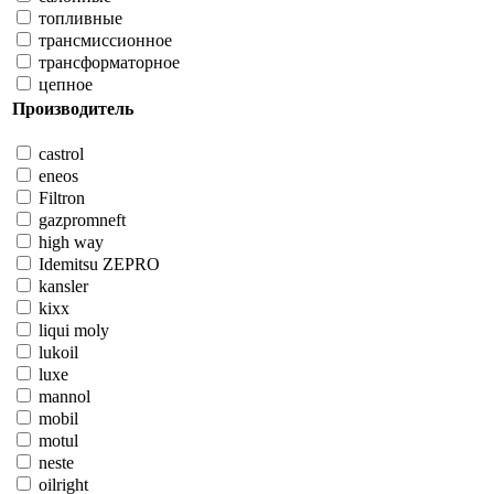
топливные
трансмиссионное
трансформаторное
цепное
Производитель
castrol
eneos
Filtron
gazpromneft
high way
Idemitsu ZEPRO
kansler
kixx
liqui moly
lukoil
luxe
mannol
mobil
motul
neste
oilright