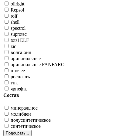
oilright
Repsol
rolf
shell
spectrol
suprotec
total ELF
zic
волга-ойл
оригинальные
оригинальные FANFARO
прочее
роснефть
тнк
ярнефть
Состав
минеральное
молибден
полусинтетическое
синтетическое