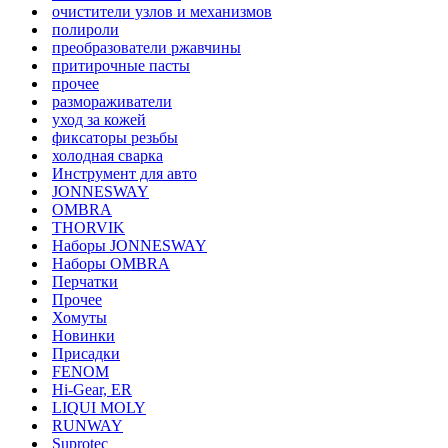
очистители узлов и механизмов
полироли
преобразователи ржавчины
притирочные пасты
прочее
размораживатели
уход за кожей
фиксаторы резьбы
холодная сварка
Инструмент для авто
JONNESWAY
OMBRA
THORVIK
Наборы JONNESWAY
Наборы OMBRA
Перчатки
Прочее
Хомуты
Новинки
Присадки
FENOM
Hi-Gear, ER
LIQUI MOLY
RUNWAY
Suprotec