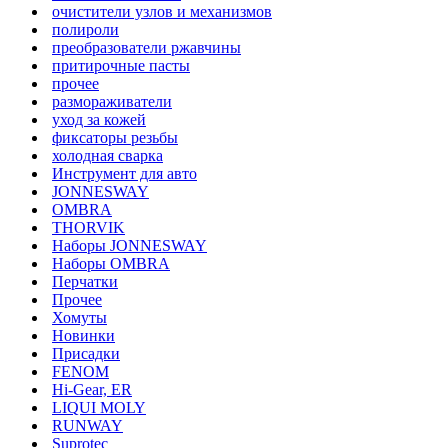
очистители узлов и механизмов
полироли
преобразователи ржавчины
притирочные пасты
прочее
размораживатели
уход за кожей
фиксаторы резьбы
холодная сварка
Инструмент для авто
JONNESWAY
OMBRA
THORVIK
Наборы JONNESWAY
Наборы OMBRA
Перчатки
Прочее
Хомуты
Новинки
Присадки
FENOM
Hi-Gear, ER
LIQUI MOLY
RUNWAY
Suprotec