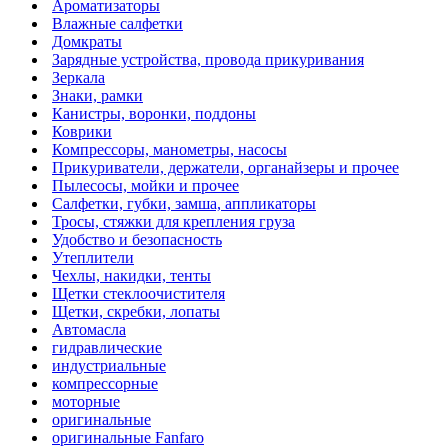
Ароматизаторы
Влажные салфетки
Домкраты
Зарядные устройства, провода прикуривания
Зеркала
Знаки, рамки
Канистры, воронки, поддоны
Коврики
Компрессоры, манометры, насосы
Прикуриватели, держатели, органайзеры и прочее
Пылесосы, мойки и прочее
Салфетки, губки, замша, аппликаторы
Тросы, стяжки для крепления груза
Удобство и безопасность
Утеплители
Чехлы, накидки, тенты
Щетки стеклоочистителя
Щетки, скребки, лопаты
Автомасла
гидравлические
индустриальные
компрессорные
моторные
оригинальные
оригинальные Fanfaro