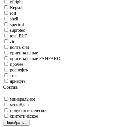
oilright
Repsol
rolf
shell
spectrol
suprotec
total ELF
zic
волга-ойл
оригинальные
оригинальные FANFARO
прочее
роснефть
тнк
ярнефть
Состав
минеральное
молибден
полусинтетическое
синтетическое