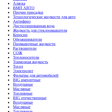
Аляска
ВМП АВТО
Прочие присадки
Технологические жидкости для авто
Антифриз
Дистиллированная вода
Жидкость для стеклоомывателя
Керосин
Обезжириватели
Промывочные жидкости
Растворители
СОЖ
Теплоносители
Тормозная жидкость
Тосол
Электролит
Фильтры для автомобилей
BIG импортные
Воздушные
Масляные
Топливные
BIG отечественные
Воздушные
Масляные
Топливные