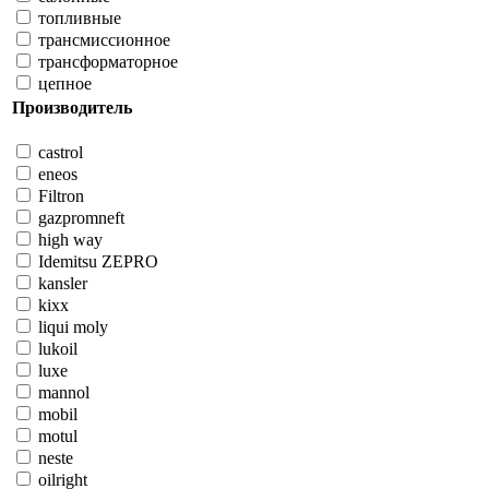
топливные
трансмиссионное
трансформаторное
цепное
Производитель
castrol
eneos
Filtron
gazpromneft
high way
Idemitsu ZEPRO
kansler
kixx
liqui moly
lukoil
luxe
mannol
mobil
motul
neste
oilright