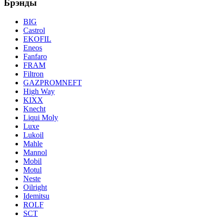
Брэнды
BIG
Castrol
EKOFIL
Eneos
Fanfaro
FRAM
Filtron
GAZPROMNEFT
High Way
KIXX
Knecht
Liqui Moly
Luxe
Lukoil
Mahle
Mannol
Mobil
Motul
Neste
Oilright
Idemitsu
ROLF
SCT