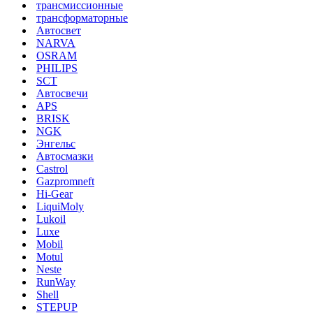
трансмиссионные
трансформаторные
Автосвет
NARVA
OSRAM
PHILIPS
SCT
Автосвечи
APS
BRISK
NGK
Энгельс
Автосмазки
Castrol
Gazpromneft
Hi-Gear
LiquiMoly
Lukoil
Luxe
Mobil
Motul
Neste
RunWay
Shell
STEPUP