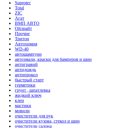
Suprotec
Total
ZIC
Агат
ВМП АВТО
Ойлрайт
Прочие
Тритон
Автохимия
WD-40
автошампуни
автоэмали, краски для бамперов и шин
антигравий
антидождь
антипрокол
быстрый старт
герметики
грунт , шпатлевка
жидкий ключ
клеи
мастики
мовили
очистители для рук
очистители кузова, стекол и шин
очистители салона