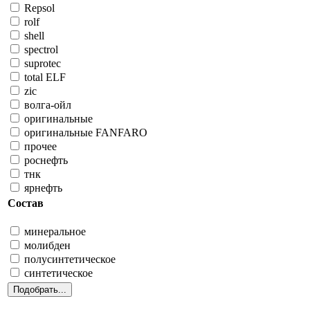
Repsol
rolf
shell
spectrol
suprotec
total ELF
zic
волга-ойл
оригинальные
оригинальные FANFARO
прочее
роснефть
тнк
ярнефть
Состав
минеральное
молибден
полусинтетическое
синтетическое