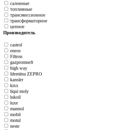
салонные
топливные
трансмиссионное
трансформаторное
цепное
Производитель
castrol
eneos
Filtron
gazpromneft
high way
Idemitsu ZEPRO
kansler
kixx
liqui moly
lukoil
luxe
mannol
mobil
motul
neste