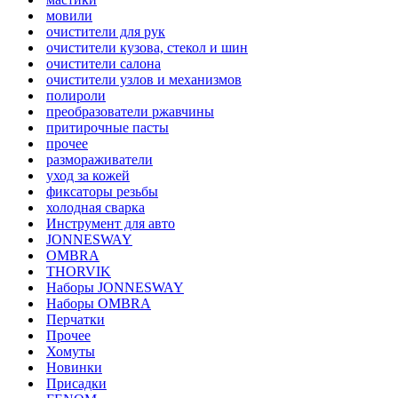
мовили
очистители для рук
очистители кузова, стекол и шин
очистители салона
очистители узлов и механизмов
полироли
преобразователи ржавчины
притирочные пасты
прочее
размораживатели
уход за кожей
фиксаторы резьбы
холодная сварка
Инструмент для авто
JONNESWAY
OMBRA
THORVIK
Наборы JONNESWAY
Наборы OMBRA
Перчатки
Прочее
Хомуты
Новинки
Присадки