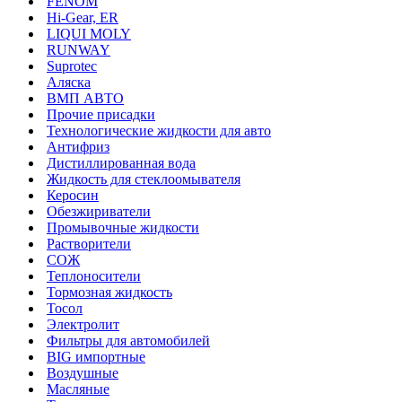
FENOM
Hi-Gear, ER
LIQUI MOLY
RUNWAY
Suprotec
Аляска
ВМП АВТО
Прочие присадки
Технологические жидкости для авто
Антифриз
Дистиллированная вода
Жидкость для стеклоомывателя
Керосин
Обезжириватели
Промывочные жидкости
Растворители
СОЖ
Теплоносители
Тормозная жидкость
Тосол
Электролит
Фильтры для автомобилей
BIG импортные
Воздушные
Масляные