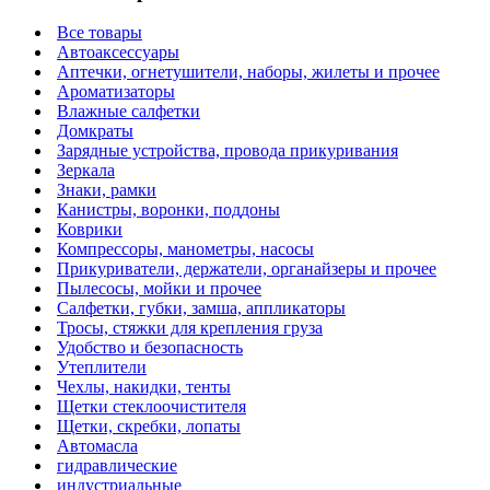
Все товары
Автоаксессуары
Аптечки, огнетушители, наборы, жилеты и прочее
Ароматизаторы
Влажные салфетки
Домкраты
Зарядные устройства, провода прикуривания
Зеркала
Знаки, рамки
Канистры, воронки, поддоны
Коврики
Компрессоры, манометры, насосы
Прикуриватели, держатели, органайзеры и прочее
Пылесосы, мойки и прочее
Салфетки, губки, замша, аппликаторы
Тросы, стяжки для крепления груза
Удобство и безопасность
Утеплители
Чехлы, накидки, тенты
Щетки стеклоочистителя
Щетки, скребки, лопаты
Автомасла
гидравлические
индустриальные