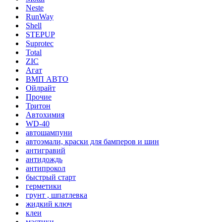
Neste
RunWay
Shell
STEPUP
Suprotec
Total
ZIC
Агат
ВМП АВТО
Ойлрайт
Прочие
Тритон
Автохимия
WD-40
автошампуни
автоэмали, краски для бамперов и шин
антигравий
антидождь
антипрокол
быстрый старт
герметики
грунт , шпатлевка
жидкий ключ
клеи
мастики