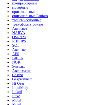
компрессорные
моторные
оригинальные
оригинальные Fanfaro
трансмиссионные
трансформаторные
Автосвет
NARVA
OSRAM
PHILIPS
SCT
Автосвечи
APS
BRISK
NGK
Энгельс
Автосмазки
Castrol
Gazpromneft
Hi-Gear
LiquiMoly
Lukoil
Luxe
Mobil
Motul