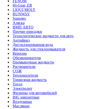
FENOM
Hi-Gear, ER
LIQUI MOLY
RUNWAY
Suprotec
Аляска
ВМП АВТО
Прочие присадки
Технологические жидкости для авто
Антифриз
Дистиллированная вода
Жидкость для стеклоомывателя
Керосин
Обезжириватели
Промывочные жидкости
Растворители
СОЖ
Теплоносители
Тормозная жидкость
Тосол
Электролит
Фильтры для автомобилей
BIG импортные
Воздушные
Масляные