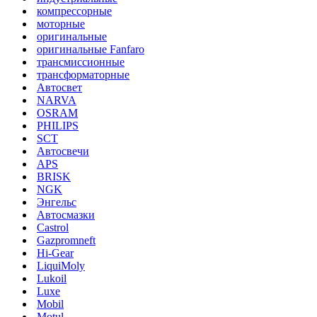
компрессорные
моторные
оригинальные
оригинальные Fanfaro
трансмиссионные
трансформаторные
Автосвет
NARVA
OSRAM
PHILIPS
SCT
Автосвечи
APS
BRISK
NGK
Энгельс
Автосмазки
Castrol
Gazpromneft
Hi-Gear
LiquiMoly
Lukoil
Luxe
Mobil
Motul