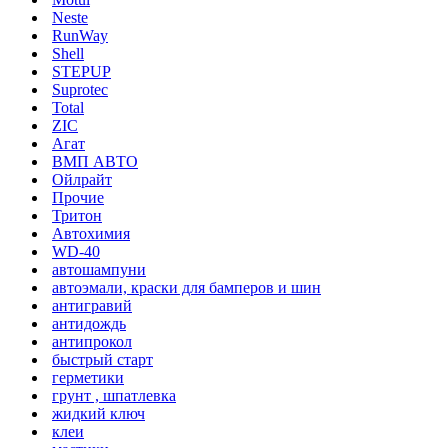
Neste
RunWay
Shell
STEPUP
Suprotec
Total
ZIC
Агат
ВМП АВТО
Ойлрайт
Прочие
Тритон
Автохимия
WD-40
автошампуни
автоэмали, краски для бамперов и шин
антигравий
антидождь
антипрокол
быстрый старт
герметики
грунт , шпатлевка
жидкий ключ
клеи