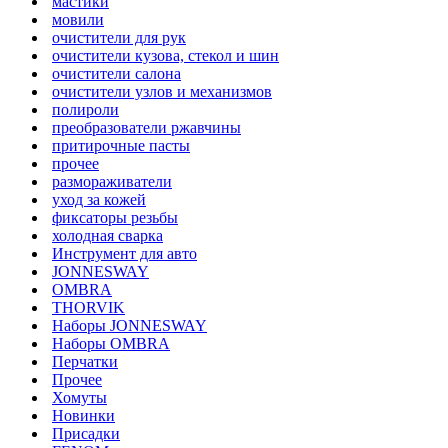
мастики
мовили
очистители для рук
очистители кузова, стекол и шин
очистители салона
очистители узлов и механизмов
полироли
преобразователи ржавчины
притирочные пасты
прочее
размораживатели
уход за кожей
фиксаторы резьбы
холодная сварка
Инструмент для авто
JONNESWAY
OMBRA
THORVIK
Наборы JONNESWAY
Наборы OMBRA
Перчатки
Прочее
Хомуты
Новинки
Присадки