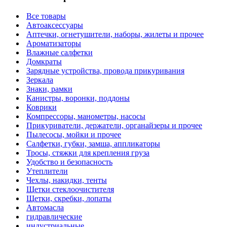
Все товары
Автоаксессуары
Аптечки, огнетушители, наборы, жилеты и прочее
Ароматизаторы
Влажные салфетки
Домкраты
Зарядные устройства, провода прикуривания
Зеркала
Знаки, рамки
Канистры, воронки, поддоны
Коврики
Компрессоры, манометры, насосы
Прикуриватели, держатели, органайзеры и прочее
Пылесосы, мойки и прочее
Салфетки, губки, замша, аппликаторы
Тросы, стяжки для крепления груза
Удобство и безопасность
Утеплители
Чехлы, накидки, тенты
Щетки стеклоочистителя
Щетки, скребки, лопаты
Автомасла
гидравлические
индустриальные