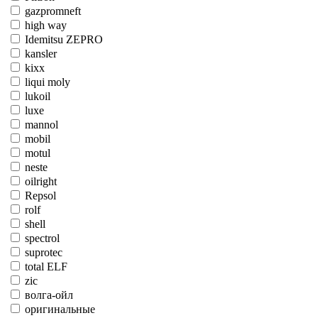
gazpromneft
high way
Idemitsu ZEPRO
kansler
kixx
liqui moly
lukoil
luxe
mannol
mobil
motul
neste
oilright
Repsol
rolf
shell
spectrol
suprotec
total ELF
zic
волга-ойл
оригинальные