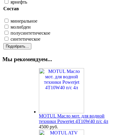
ярнефть
Состав
минеральное
молибден
полусинтетическое
синтетическое
Мы рекомендуем...
MOTUL Масло мот. для водной
техники Powerjet 4T10W40 п/с 4л
4500 руб.