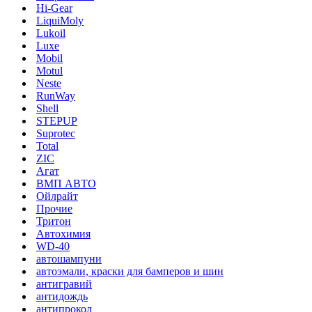
Hi-Gear
LiquiMoly
Lukoil
Luxe
Mobil
Motul
Neste
RunWay
Shell
STEPUP
Suprotec
Total
ZIC
Агат
ВМП АВТО
Ойлрайт
Прочие
Тритон
Автохимия
WD-40
автошампуни
автоэмали, краски для бамперов и шин
антигравий
антидождь
антипрокол