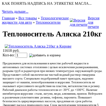
КАК ПОНЯТЬ НАДПИСЬ НА ЭТИКЕТКЕ МАСЛА...
Читать дальше...
Главная
»
Все товары
»
Технологические
Версия
жидкости для авто
»
Теплоносители
для
печати
Теплоноситель Аляска 210кг
11618 руб.
Кол-во:
Предназначен для использования в качестве рабочей жидкости в
автономных системах отопления с целью исключения размораживания,
разрыва труб и радиаторов при низких температурах окружающей среды.
Представляет собой экологически чистый водный раствор глицерина
высшего сорта. Специально подобранный пакет присадок, надежно
защищает от накипи, пенообразования и коррозии. Теплоноситель не
оказывает агрессивного воздействия на пластик, металопластик и резину.
Рабочий диапазон работы теплоносителя от -30°С до +100°С. Наличие
ингибиторов коррозии: стали, латуни, меди, алюминия, припоя. Нейтрален
к различным уплотнителям: резины, тефлона, паронита. Повышает
безопасность циркуляционных насосов, продлевая их срок работы.
Экономит расход природного газа. Срок эксплуатации теплоносителя 5