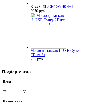
Kixx G SL/CF 10W-40 4/4L T
2050 руб.
Масло дв.такт.дв LUXE Супер
2Т п/с 3л
735 руб.
Подбор масла
Цена
от
до
Назначение