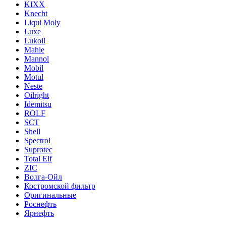
KIXX
Knecht
Liqui Moly
Luxe
Lukoil
Mahle
Mannol
Mobil
Motul
Neste
Oilright
Idemitsu
ROLF
SCT
Shell
Spectrol
Suprotec
Total Elf
ZIC
Волга-Ойл
Костромской фильтр
Оригинальные
Роснефть
Ярнефть