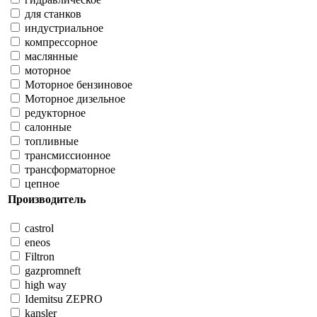
для станков
индустриальное
компрессорное
маслянные
моторное
Моторное бензиновое
Моторное дизельное
редукторное
салонные
топливные
трансмиссионное
трансформаторное
цепное
Производитель
castrol
eneos
Filtron
gazpromneft
high way
Idemitsu ZEPRO
kansler