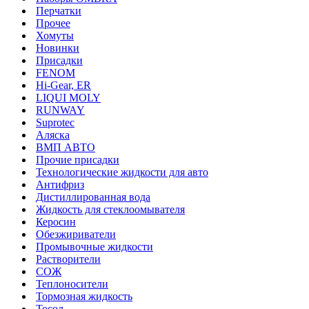
Перчатки
Прочее
Хомуты
Новинки
Присадки
FENOM
Hi-Gear, ER
LIQUI MOLY
RUNWAY
Suprotec
Аляска
ВМП АВТО
Прочие присадки
Технологические жидкости для авто
Антифриз
Дистиллированная вода
Жидкость для стеклоомывателя
Керосин
Обезжириватели
Промывочные жидкости
Растворители
СОЖ
Теплоносители
Тормозная жидкость
Тосол