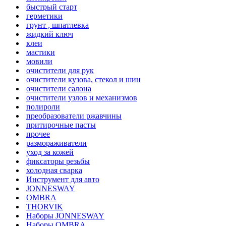
быстрый старт
герметики
грунт , шпатлевка
жидкий ключ
клеи
мастики
мовили
очистители для рук
очистители кузова, стекол и шин
очистители салона
очистители узлов и механизмов
полироли
преобразователи ржавчины
притирочные пасты
прочее
размораживатели
уход за кожей
фиксаторы резьбы
холодная сварка
Инструмент для авто
JONNESWAY
OMBRA
THORVIK
Наборы JONNESWAY
Наборы OMBRA