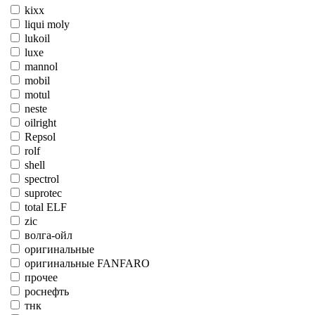
kixx
liqui moly
lukoil
luxe
mannol
mobil
motul
neste
oilright
Repsol
rolf
shell
spectrol
suprotec
total ELF
zic
волга-ойл
оригинальные
оригинальные FANFARO
прочее
роснефть
тнк