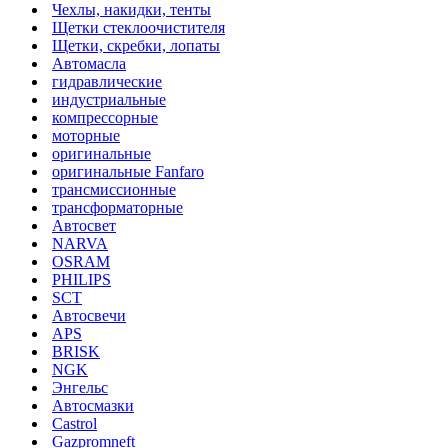
Чехлы, накидки, тенты
Щетки стеклоочистителя
Щетки, скребки, лопаты
Автомасла
гидравлические
индустриальные
компрессорные
моторные
оригинальные
оригинальные Fanfaro
трансмиссионные
трансформаторные
Автосвет
NARVA
OSRAM
PHILIPS
SCT
Автосвечи
APS
BRISK
NGK
Энгельс
Автосмазки
Castrol
Gazpromneft