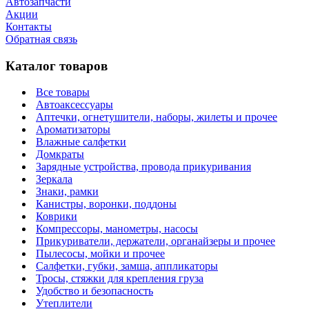
Автозапчасти
Акции
Контакты
Обратная связь
Каталог товаров
Все товары
Автоаксессуары
Аптечки, огнетушители, наборы, жилеты и прочее
Ароматизаторы
Влажные салфетки
Домкраты
Зарядные устройства, провода прикуривания
Зеркала
Знаки, рамки
Канистры, воронки, поддоны
Коврики
Компрессоры, манометры, насосы
Прикуриватели, держатели, органайзеры и прочее
Пылесосы, мойки и прочее
Салфетки, губки, замша, аппликаторы
Тросы, стяжки для крепления груза
Удобство и безопасность
Утеплители