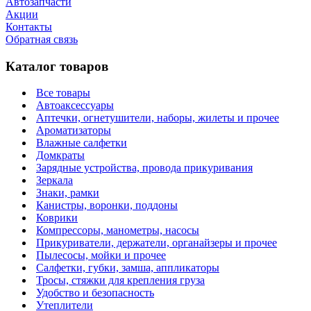
Автозапчасти
Акции
Контакты
Обратная связь
Каталог товаров
Все товары
Автоаксессуары
Аптечки, огнетушители, наборы, жилеты и прочее
Ароматизаторы
Влажные салфетки
Домкраты
Зарядные устройства, провода прикуривания
Зеркала
Знаки, рамки
Канистры, воронки, поддоны
Коврики
Компрессоры, манометры, насосы
Прикуриватели, держатели, органайзеры и прочее
Пылесосы, мойки и прочее
Салфетки, губки, замша, аппликаторы
Тросы, стяжки для крепления груза
Удобство и безопасность
Утеплители