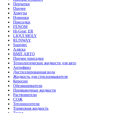
Перчатки
Прочее
Хомуты
Новинки
Присадки
FENOM
Hi-Gear, ER
LIQUI MOLY
RUNWAY
Suprotec
Аляска
ВМП АВТО
Прочие присадки
Технологические жидкости для авто
Антифриз
Дистиллированная вода
Жидкость для стеклоомывателя
Керосин
Обезжириватели
Промывочные жидкости
Растворители
СОЖ
Теплоносители
Тормозная жидкость
Тосол