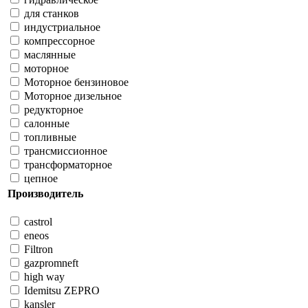
для станков
индустриальное
компрессорное
маслянные
моторное
Моторное бензиновое
Моторное дизельное
редукторное
салонные
топливные
трансмиссионное
трансформаторное
цепное
Производитель
castrol
eneos
Filtron
gazpromneft
high way
Idemitsu ZEPRO
kansler