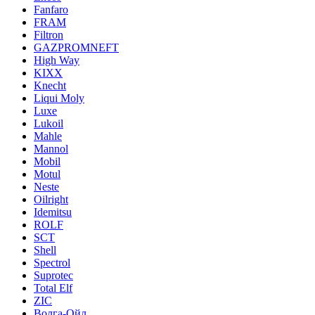
Fanfaro
FRAM
Filtron
GAZPROMNEFT
High Way
KIXX
Knecht
Liqui Moly
Luxe
Lukoil
Mahle
Mannol
Mobil
Motul
Neste
Oilright
Idemitsu
ROLF
SCT
Shell
Spectrol
Suprotec
Total Elf
ZIC
Волга-Ойл