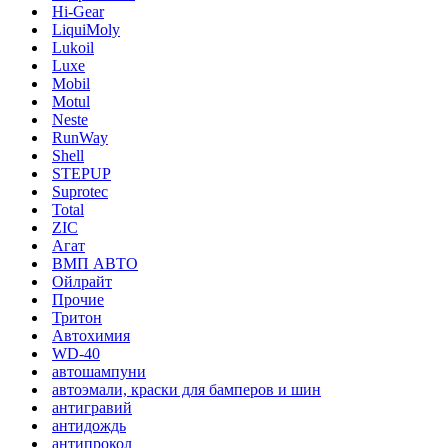
Hi-Gear
LiquiMoly
Lukoil
Luxe
Mobil
Motul
Neste
RunWay
Shell
STEPUP
Suprotec
Total
ZIC
Агат
ВМП АВТО
Ойлрайт
Прочие
Тритон
Автохимия
WD-40
автошампуни
автоэмали, краски для бамперов и шин
антигравий
антидождь
антипрокол