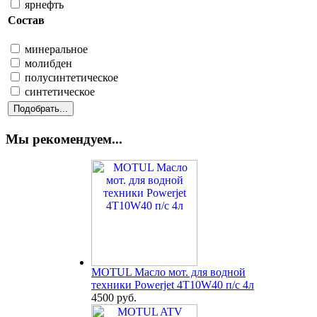
ярнефть
Состав
минеральное
молибден
полусинтетическое
синтетическое
Мы рекомендуем...
MOTUL Масло мот. для водной
техники Powerjet 4T10W40 п/с 4л
4500 руб.