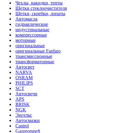
Чехлы, накидки, тенты
Щетки стеклоочистителя
Щетки, скребки, лопаты
Автомасла
гидравлические
индустриальные
компрессорные
моторные
оригинальные
оригинальные Fanfaro
трансмиссионные
трансформаторные
Автосвет
NARVA
OSRAM
PHILIPS
SCT
Автосвечи
APS
BRISK
NGK
Энгельс
Автосмазки
Castrol
Gazpromneft