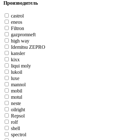
Производитель
castrol
eneos
Filtron
gazpromneft
high way
Idemitsu ZEPRO
kansler
kixx
liqui moly
lukoil
luxe
mannol
mobil
motul
neste
oilright
Repsol
rolf
shell
spectrol