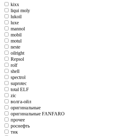
kixx
liqui moly
lukoil
luxe
mannol
mobil
motul
neste
oilright
Repsol
rolf
shell
spectrol
suprotec
total ELF
zic
волга-ойл
оригинальные
оригинальные FANFARO
прочее
роснефть
тнк