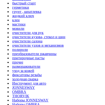
быстрый старт
герметики
грунт , шпатлевка
жидкий ключ
клеи
мастики
мовили
очистители для рук
очистители кузова, стекол и шин
очистители салона
очистители узлов и механизмов
полироли
преобразователи ржавчины
притирочные пасты
прочее
размораживатели
уход за кожей
фиксаторы резьбы
холодная сварка
Инструмент для авто
JONNESWAY
OMBRA
THORVIK
Наборы JONNESWAY
Наборы OMBRA