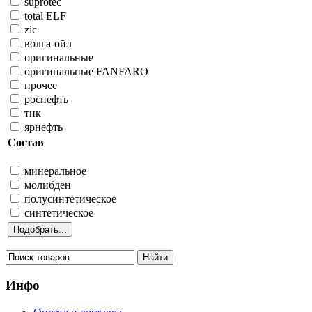
suprotec
total ELF
zic
волга-ойл
оригинальные
оригинальные FANFARO
прочее
роснефть
тнк
ярнефть
Состав
минеральное
молибден
полусинтетическое
синтетическое
Инфо