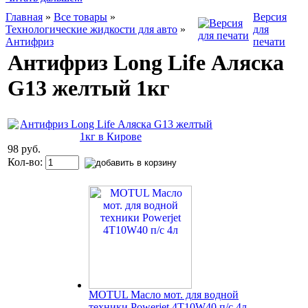
Главная
»
Все товары
»
Версия
Технологические жидкости для авто
»
для
Антифриз
печати
Антифриз Long Life Аляска
G13 желтый 1кг
98 руб.
Кол-во:
MOTUL Масло мот. для водной
техники Powerjet 4T10W40 п/с 4л