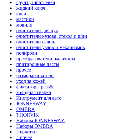
грунт , шпатлевка
жидкий ключ
клеи
мастики
мовили
очистители для рук
очистители кузова, стекол и шин
очистители салона
очистители узлов и механизмов
полироли
преобразователи ржавчины
притирочные пасты
прочее
размораживатели
уход за кожей
фиксаторы резьбы
холодная сварка
Инструмент для авто
JONNESWAY
OMBRA
THORVIK
Наборы JONNESWAY
Наборы OMBRA
Перчатки
Прочее