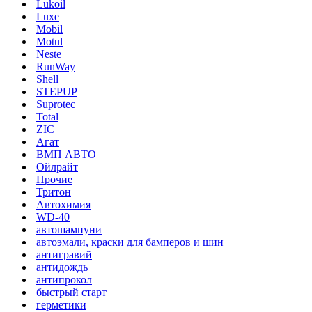
Lukoil
Luxe
Mobil
Motul
Neste
RunWay
Shell
STEPUP
Suprotec
Total
ZIC
Агат
ВМП АВТО
Ойлрайт
Прочие
Тритон
Автохимия
WD-40
автошампуни
автоэмали, краски для бамперов и шин
антигравий
антидождь
антипрокол
быстрый старт
герметики