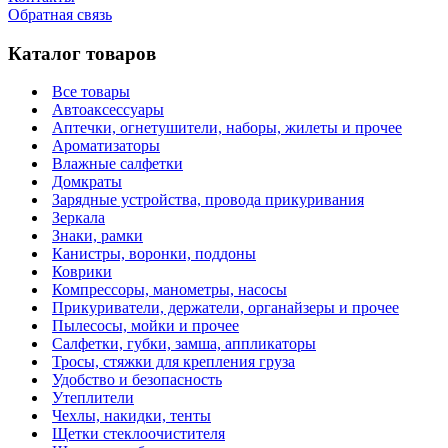
Обратная связь
Каталог товаров
Все товары
Автоаксессуары
Аптечки, огнетушители, наборы, жилеты и прочее
Ароматизаторы
Влажные салфетки
Домкраты
Зарядные устройства, провода прикуривания
Зеркала
Знаки, рамки
Канистры, воронки, поддоны
Коврики
Компрессоры, манометры, насосы
Прикуриватели, держатели, органайзеры и прочее
Пылесосы, мойки и прочее
Салфетки, губки, замша, аппликаторы
Тросы, стяжки для крепления груза
Удобство и безопасность
Утеплители
Чехлы, накидки, тенты
Щетки стеклоочистителя