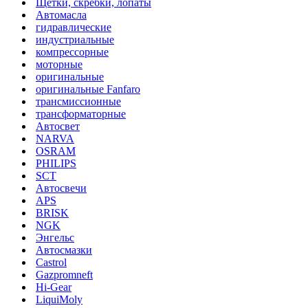
Щетки, скребки, лопаты
Автомасла
гидравлические
индустриальные
компрессорные
моторные
оригинальные
оригинальные Fanfaro
трансмиссионные
трансформаторные
Автосвет
NARVA
OSRAM
PHILIPS
SCT
Автосвечи
APS
BRISK
NGK
Энгельс
Автосмазки
Castrol
Gazpromneft
Hi-Gear
LiquiMoly