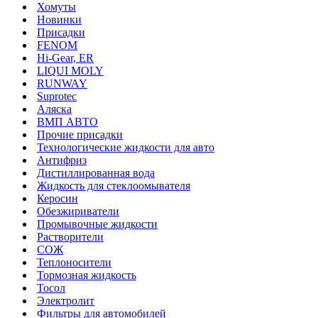
Хомуты
Новинки
Присадки
FENOM
Hi-Gear, ER
LIQUI MOLY
RUNWAY
Suprotec
Аляска
ВМП АВТО
Прочие присадки
Технологические жидкости для авто
Антифриз
Дистиллированная вода
Жидкость для стеклоомывателя
Керосин
Обезжириватели
Промывочные жидкости
Растворители
СОЖ
Теплоносители
Тормозная жидкость
Тосол
Электролит
Фильтры для автомобилей