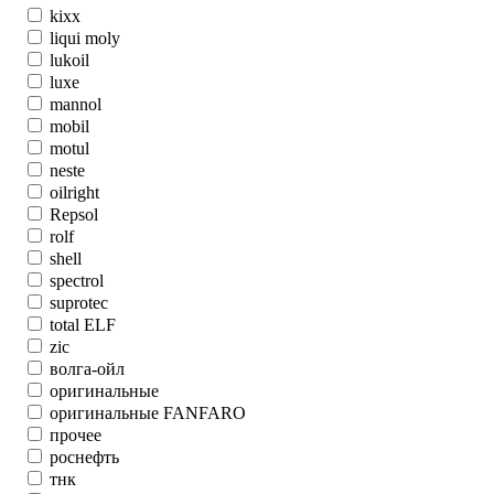
kixx
liqui moly
lukoil
luxe
mannol
mobil
motul
neste
oilright
Repsol
rolf
shell
spectrol
suprotec
total ELF
zic
волга-ойл
оригинальные
оригинальные FANFARO
прочее
роснефть
тнк