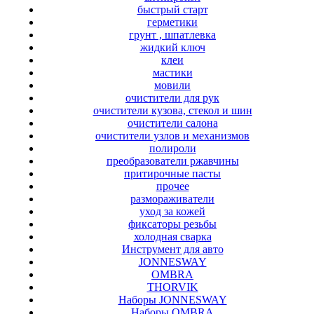
быстрый старт
герметики
грунт , шпатлевка
жидкий ключ
клеи
мастики
мовили
очистители для рук
очистители кузова, стекол и шин
очистители салона
очистители узлов и механизмов
полироли
преобразователи ржавчины
притирочные пасты
прочее
размораживатели
уход за кожей
фиксаторы резьбы
холодная сварка
Инструмент для авто
JONNESWAY
OMBRA
THORVIK
Наборы JONNESWAY
Наборы OMBRA