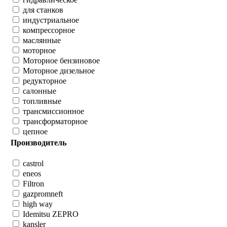
для станков
индустриальное
компрессорное
маслянные
моторное
Моторное бензиновое
Моторное дизельное
редукторное
салонные
топливные
трансмиссионное
трансформаторное
цепное
Производитель
castrol
eneos
Filtron
gazpromneft
high way
Idemitsu ZEPRO
kansler