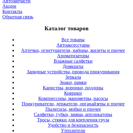
Автозапчасти
Акции
Контакты
Обратная связь
Каталог товаров
Все товары
Автоаксессуары
Аптечки, огнетушители, наборы, жилеты и прочее
Ароматизаторы
Влажные салфетки
Домкраты
Зарядные устройства, провода прикуривания
Зеркала
Знаки, рамки
Канистры, воронки, поддоны
Коврики
Компрессоры, манометры, насосы
Прикуриватели, держатели, органайзеры и прочее
Пылесосы, мойки и прочее
Салфетки, губки, замша, аппликаторы
Тросы, стяжки для крепления груза
Удобство и безопасность
Утеплители