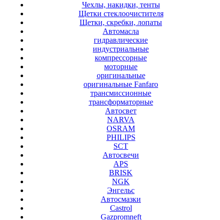
Чехлы, накидки, тенты
Щетки стеклоочистителя
Щетки, скребки, лопаты
Автомасла
гидравлические
индустриальные
компрессорные
моторные
оригинальные
оригинальные Fanfaro
трансмиссионные
трансформаторные
Автосвет
NARVA
OSRAM
PHILIPS
SCT
Автосвечи
APS
BRISK
NGK
Энгельс
Автосмазки
Castrol
Gazpromneft