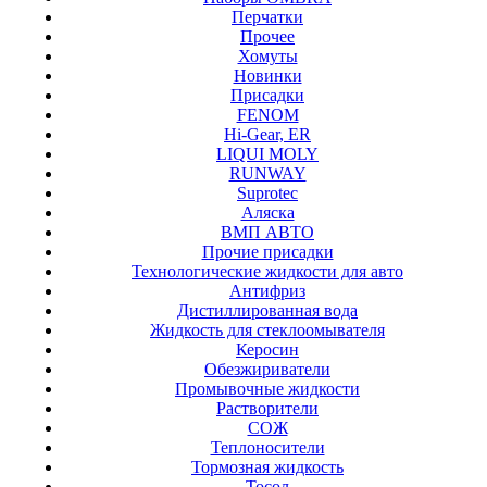
Перчатки
Прочее
Хомуты
Новинки
Присадки
FENOM
Hi-Gear, ER
LIQUI MOLY
RUNWAY
Suprotec
Аляска
ВМП АВТО
Прочие присадки
Технологические жидкости для авто
Антифриз
Дистиллированная вода
Жидкость для стеклоомывателя
Керосин
Обезжириватели
Промывочные жидкости
Растворители
СОЖ
Теплоносители
Тормозная жидкость
Тосол