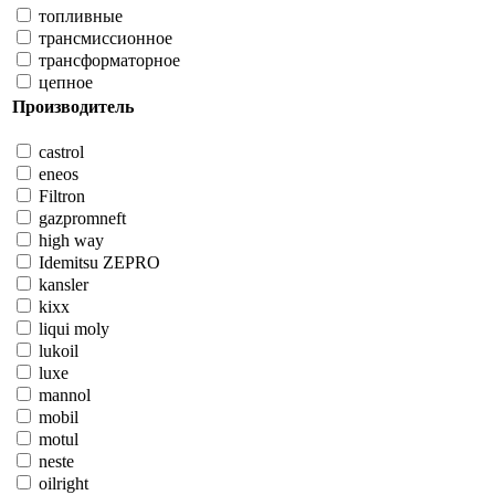
топливные
трансмиссионное
трансформаторное
цепное
Производитель
castrol
eneos
Filtron
gazpromneft
high way
Idemitsu ZEPRO
kansler
kixx
liqui moly
lukoil
luxe
mannol
mobil
motul
neste
oilright