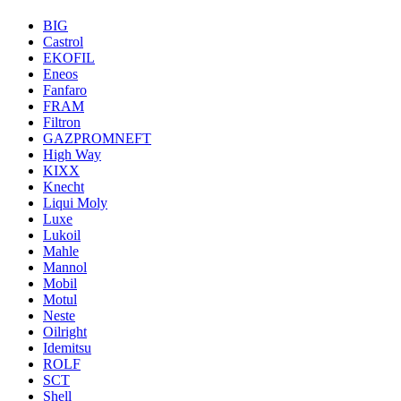
BIG
Castrol
EKOFIL
Eneos
Fanfaro
FRAM
Filtron
GAZPROMNEFT
High Way
KIXX
Knecht
Liqui Moly
Luxe
Lukoil
Mahle
Mannol
Mobil
Motul
Neste
Oilright
Idemitsu
ROLF
SCT
Shell