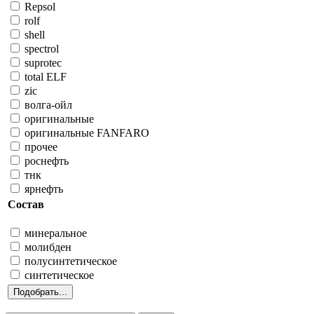
Repsol
rolf
shell
spectrol
suprotec
total ELF
zic
волга-ойл
оригинальные
оригинальные FANFARO
прочее
роснефть
тнк
ярнефть
Состав
минеральное
молибден
полусинтетическое
синтетическое