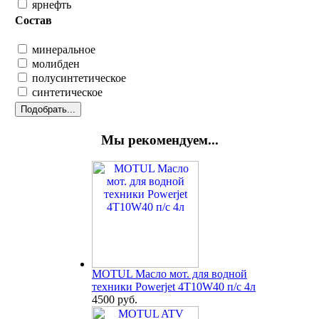
ярнефть
Состав
минеральное
молибден
полусинтетическое
синтетическое
Мы рекомендуем...
MOTUL Масло мот. для водной
техники Powerjet 4T10W40 п/с 4л
4500 руб.