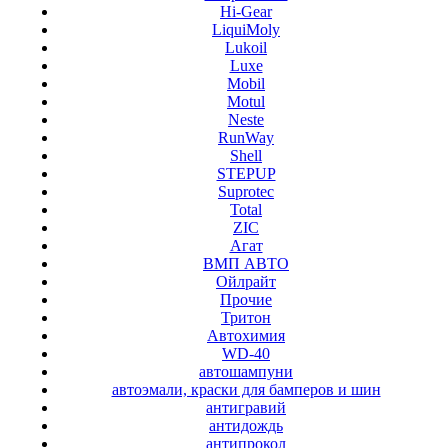
Hi-Gear
LiquiMoly
Lukoil
Luxe
Mobil
Motul
Neste
RunWay
Shell
STEPUP
Suprotec
Total
ZIC
Агат
ВМП АВТО
Ойлрайт
Прочие
Тритон
Автохимия
WD-40
автошампуни
автоэмали, краски для бамперов и шин
антигравий
антидождь
антипрокол