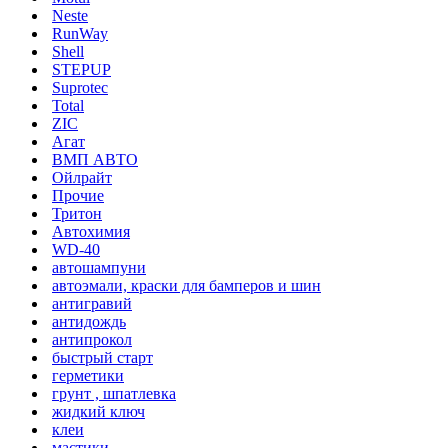
Neste
RunWay
Shell
STEPUP
Suprotec
Total
ZIC
Агат
ВМП АВТО
Ойлрайт
Прочие
Тритон
Автохимия
WD-40
автошампуни
автоэмали, краски для бамперов и шин
антигравий
антидождь
антипрокол
быстрый старт
герметики
грунт , шпатлевка
жидкий ключ
клеи
мастики