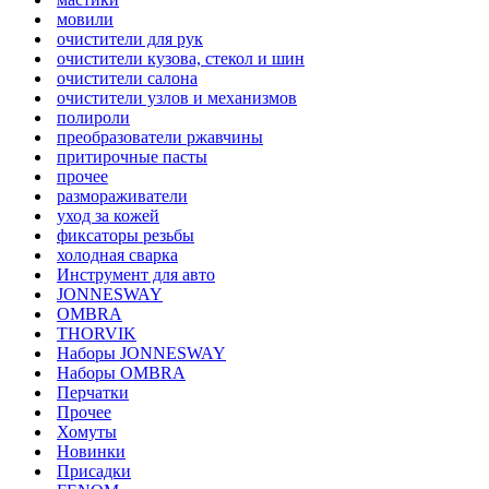
мовили
очистители для рук
очистители кузова, стекол и шин
очистители салона
очистители узлов и механизмов
полироли
преобразователи ржавчины
притирочные пасты
прочее
размораживатели
уход за кожей
фиксаторы резьбы
холодная сварка
Инструмент для авто
JONNESWAY
OMBRA
THORVIK
Наборы JONNESWAY
Наборы OMBRA
Перчатки
Прочее
Хомуты
Новинки
Присадки