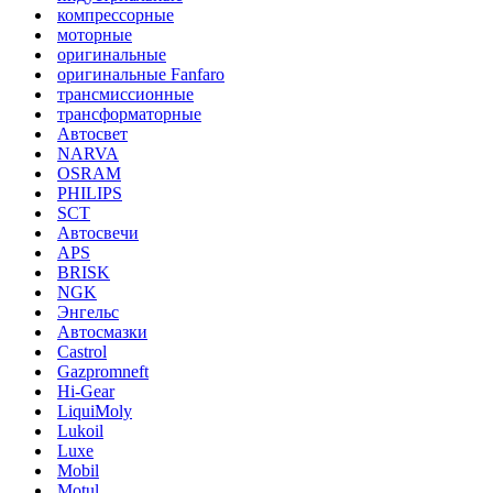
компрессорные
моторные
оригинальные
оригинальные Fanfaro
трансмиссионные
трансформаторные
Автосвет
NARVA
OSRAM
PHILIPS
SCT
Автосвечи
APS
BRISK
NGK
Энгельс
Автосмазки
Castrol
Gazpromneft
Hi-Gear
LiquiMoly
Lukoil
Luxe
Mobil
Motul