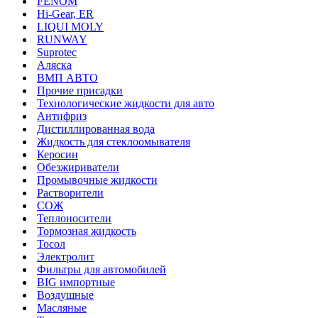
FENOM
Hi-Gear, ER
LIQUI MOLY
RUNWAY
Suprotec
Аляска
ВМП АВТО
Прочие присадки
Технологические жидкости для авто
Антифриз
Дистиллированная вода
Жидкость для стеклоомывателя
Керосин
Обезжириватели
Промывочные жидкости
Растворители
СОЖ
Теплоносители
Тормозная жидкость
Тосол
Электролит
Фильтры для автомобилей
BIG импортные
Воздушные
Масляные