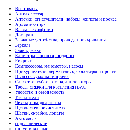
Все товары
Автоаксессуары
Аптечки, огнетушители, наборы, жилеты и прочее
Ароматизаторы
Влажные салфетки
Домкраты
Зарядные устройства, провода прикуривания
Зеркала
Знаки, рамки
Канистры, воронки, поддоны
Коврики
Компрессоры, манометры, насосы
Прикуриватели, держатели, органайзеры и прочее
Пылесосы, мойки и прочее
Салфетки, губки, замша, аппликаторы
Тросы, стяжки для крепления груза
Удобство и безопасность
Утеплители
Чехлы, накидки, тенты
Щетки стеклоочистителя
Щетки, скребки, лопаты
Автомасла
гидравлические
индустриальные