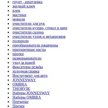
грунт , шпатлевка
жидкий ключ
клеи
мастики
мовили
очистители для рук
очистители кузова, стекол и шин
очистители салона
очистители узлов и механизмов
полироли
преобразователи ржавчины
притирочные пасты
прочее
размораживатели
уход за кожей
фиксаторы резьбы
холодная сварка
Инструмент для авто
JONNESWAY
OMBRA
THORVIK
Наборы JONNESWAY
Наборы OMBRA
Перчатки
Прочее