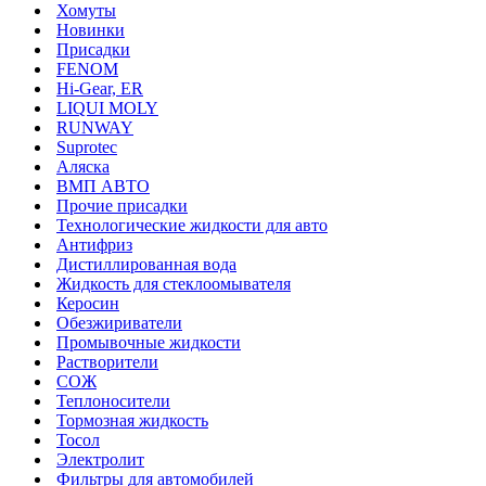
Хомуты
Новинки
Присадки
FENOM
Hi-Gear, ER
LIQUI MOLY
RUNWAY
Suprotec
Аляска
ВМП АВТО
Прочие присадки
Технологические жидкости для авто
Антифриз
Дистиллированная вода
Жидкость для стеклоомывателя
Керосин
Обезжириватели
Промывочные жидкости
Растворители
СОЖ
Теплоносители
Тормозная жидкость
Тосол
Электролит
Фильтры для автомобилей