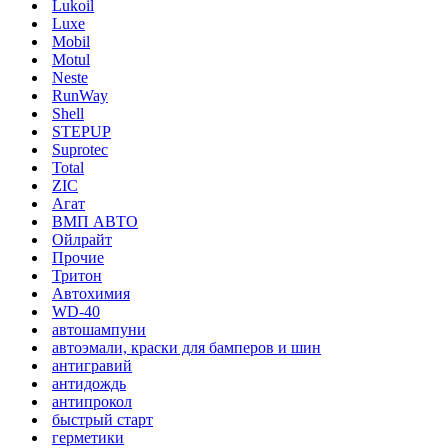
Lukoil
Luxe
Mobil
Motul
Neste
RunWay
Shell
STEPUP
Suprotec
Total
ZIC
Агат
ВМП АВТО
Ойлрайт
Прочие
Тритон
Автохимия
WD-40
автошампуни
автоэмали, краски для бамперов и шин
антигравий
антидождь
антипрокол
быстрый старт
герметики