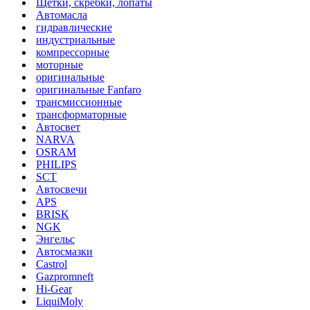
Щетки, скребки, лопаты
Автомасла
гидравлические
индустриальные
компрессорные
моторные
оригинальные
оригинальные Fanfaro
трансмиссионные
трансформаторные
Автосвет
NARVA
OSRAM
PHILIPS
SCT
Автосвечи
APS
BRISK
NGK
Энгельс
Автосмазки
Castrol
Gazpromneft
Hi-Gear
LiquiMoly