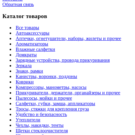
Обратная связь
Каталог товаров
Все товары
Автоаксессуары
Аптечки, огнетушители, наборы, жилеты и прочее
Ароматизаторы
Влажные салфетки
Домкраты
Зарядные устройства, провода прикуривания
Зеркала
Знаки, рамки
Канистры, воронки, поддоны
Коврики
Компрессоры, манометры, насосы
Прикуриватели, держатели, органайзеры и прочее
Пылесосы, мойки и прочее
Салфетки, губки, замша, аппликаторы
Тросы, стяжки для крепления груза
Удобство и безопасность
Утеплители
Чехлы, накидки, тенты
Щетки стеклоочистителя