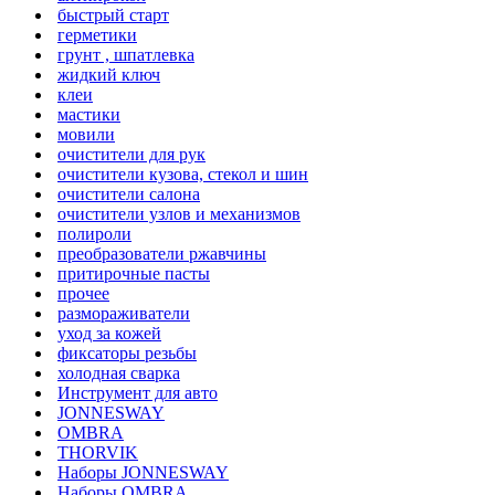
быстрый старт
герметики
грунт , шпатлевка
жидкий ключ
клеи
мастики
мовили
очистители для рук
очистители кузова, стекол и шин
очистители салона
очистители узлов и механизмов
полироли
преобразователи ржавчины
притирочные пасты
прочее
размораживатели
уход за кожей
фиксаторы резьбы
холодная сварка
Инструмент для авто
JONNESWAY
OMBRA
THORVIK
Наборы JONNESWAY
Наборы OMBRA