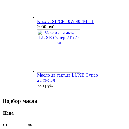
Kixx G SL/CF 10W-40 4/4L T
2050 руб.
Масло дв.такт.дв LUXE Супер
2Т п/с 3л
735 руб.
Подбор масла
Цена
от
до