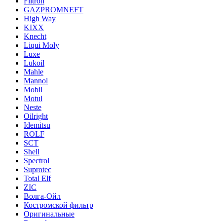
Filtron
GAZPROMNEFT
High Way
KIXX
Knecht
Liqui Moly
Luxe
Lukoil
Mahle
Mannol
Mobil
Motul
Neste
Oilright
Idemitsu
ROLF
SCT
Shell
Spectrol
Suprotec
Total Elf
ZIC
Волга-Ойл
Костромской фильтр
Оригинальные