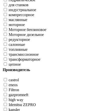
для станков
индустриальное
компрессорное
маслянные
моторное
Моторное бензиновое
Моторное дизельное
редукторное
салонные
топливные
трансмиссионное
трансформаторное
цепное
Производитель
castrol
eneos
Filtron
gazpromneft
high way
Idemitsu ZEPRO
kansler