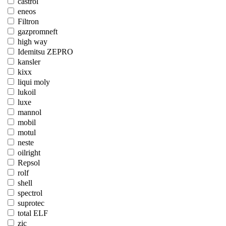
castrol
eneos
Filtron
gazpromneft
high way
Idemitsu ZEPRO
kansler
kixx
liqui moly
lukoil
luxe
mannol
mobil
motul
neste
oilright
Repsol
rolf
shell
spectrol
suprotec
total ELF
zic