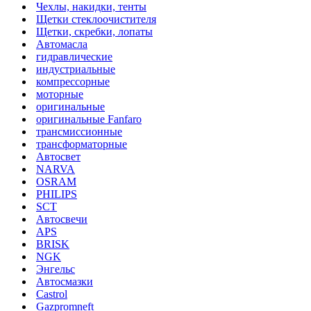
Чехлы, накидки, тенты
Щетки стеклоочистителя
Щетки, скребки, лопаты
Автомасла
гидравлические
индустриальные
компрессорные
моторные
оригинальные
оригинальные Fanfaro
трансмиссионные
трансформаторные
Автосвет
NARVA
OSRAM
PHILIPS
SCT
Автосвечи
APS
BRISK
NGK
Энгельс
Автосмазки
Castrol
Gazpromneft