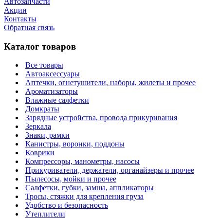
Автозапчасти
Акции
Контакты
Обратная связь
Каталог товаров
Все товары
Автоаксессуары
Аптечки, огнетушители, наборы, жилеты и прочее
Ароматизаторы
Влажные салфетки
Домкраты
Зарядные устройства, провода прикуривания
Зеркала
Знаки, рамки
Канистры, воронки, поддоны
Коврики
Компрессоры, манометры, насосы
Прикуриватели, держатели, органайзеры и прочее
Пылесосы, мойки и прочее
Салфетки, губки, замша, аппликаторы
Тросы, стяжки для крепления груза
Удобство и безопасность
Утеплители