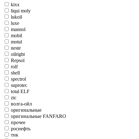
kixx
liqui moly
lukoil
luxe
mannol
mobil
motul
neste
oilright
Repsol
rolf
shell
spectrol
suprotec
total ELF
zic
волга-ойл
оригинальные
оригинальные FANFARO
прочее
роснефть
тнк