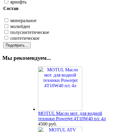
ярнефть
Состав
минеральное
молибден
полусинтетическое
синтетическое
Мы рекомендуем...
MOTUL Масло мот. для водной
техники Powerjet 4T10W40 п/с 4л
4500 руб.