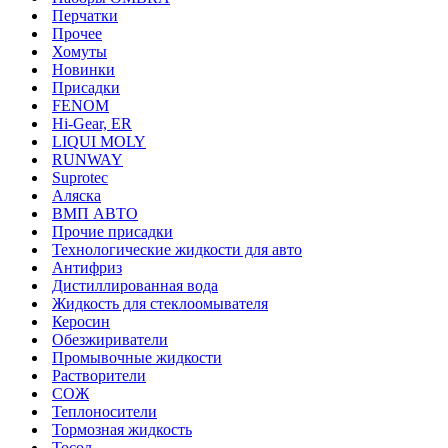
Перчатки
Прочее
Хомуты
Новинки
Присадки
FENOM
Hi-Gear, ER
LIQUI MOLY
RUNWAY
Suprotec
Аляска
ВМП АВТО
Прочие присадки
Технологические жидкости для авто
Антифриз
Дистиллированная вода
Жидкость для стеклоомывателя
Керосин
Обезжириватели
Промывочные жидкости
Растворители
СОЖ
Теплоносители
Тормозная жидкость
Тосол