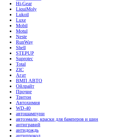
Hi-Gear
LiquiMoly
Lukoil
Luxe
Mobil
Motul
Neste
RunWay
Shell
STEPUP
Suprotec
Total
ZIC
Агат
ВМП АВТО
Ойлрайт
Прочие
Тритон
Автохимия
WD-40
автошампуни
автоэмали, краски для бамперов и шин
антигравий
антидождь
антипрокол