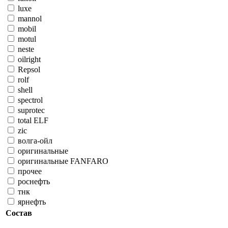
luxe
mannol
mobil
motul
neste
oilright
Repsol
rolf
shell
spectrol
suprotec
total ELF
zic
волга-ойл
оригинальные
оригинальные FANFARO
прочее
роснефть
тнк
ярнефть
Состав