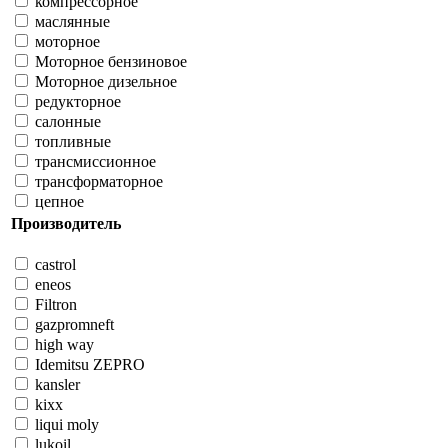
компрессорное
маслянные
моторное
Моторное бензиновое
Моторное дизельное
редукторное
салонные
топливные
трансмиссионное
трансформаторное
цепное
Производитель
castrol
eneos
Filtron
gazpromneft
high way
Idemitsu ZEPRO
kansler
kixx
liqui moly
lukoil