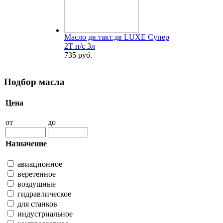
Масло дв.такт.дв LUXE Супер
2Т п/с 3л
735 руб.
Подбор масла
Цена
от
до
Назначение
авиационное
веретенное
воздушные
гидравлическое
для станков
индустриальное