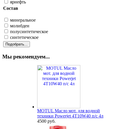
ярнефть
Состав
минеральное
молибден
полусинтетическое
синтетическое
Мы рекомендуем...
MOTUL Масло мот. для водной
техники Powerjet 4T10W40 п/с 4л
4500 руб.