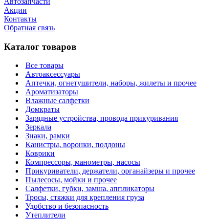
Автозапчасти
Акции
Контакты
Обратная связь
Каталог товаров
Все товары
Автоаксессуары
Аптечки, огнетушители, наборы, жилеты и прочее
Ароматизаторы
Влажные салфетки
Домкраты
Зарядные устройства, провода прикуривания
Зеркала
Знаки, рамки
Канистры, воронки, поддоны
Коврики
Компрессоры, манометры, насосы
Прикуриватели, держатели, органайзеры и прочее
Пылесосы, мойки и прочее
Салфетки, губки, замша, аппликаторы
Тросы, стяжки для крепления груза
Удобство и безопасность
Утеплители