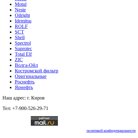
Motul
Neste
Oilright
Idemitsu
ROLF
SCT
Shell
Spectrol
Suprotec
Total Elf
ZIC
Волга-Ойл
Костромской фильтр
Оригинальные
Роснефть
Ярнефть
Наш адрес: г. Киров
Тел: +7-900-526-29-71
Отправляя любую форму на сайте, вы соглашаетесь с
политикой конфиденциальности
данного сайта