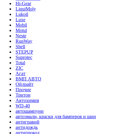
Hi-Gear
LiquiMoly
Lukoil
Luxe
Mobil
Motul
Neste
RunWay
Shell
STEPUP
Suprotec
Total
ZIC
Агат
ВМП АВТО
Ойлрайт
Прочие
Тритон
Автохимия
WD-40
автошампуни
автоэмали, краски для бамперов и шин
антигравий
антидождь
антипрокол