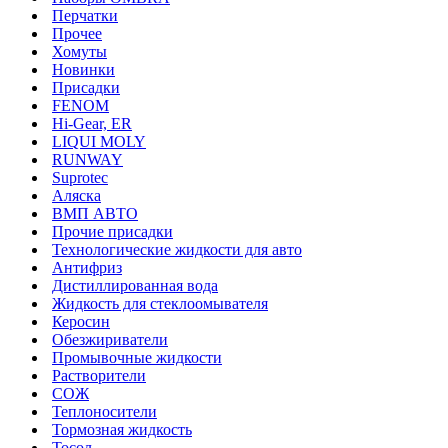
Перчатки
Прочее
Хомуты
Новинки
Присадки
FENOM
Hi-Gear, ER
LIQUI MOLY
RUNWAY
Suprotec
Аляска
ВМП АВТО
Прочие присадки
Технологические жидкости для авто
Антифриз
Дистиллированная вода
Жидкость для стеклоомывателя
Керосин
Обезжириватели
Промывочные жидкости
Растворители
СОЖ
Теплоносители
Тормозная жидкость
Тосол