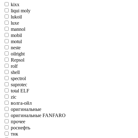
kixx
liqui moly
lukoil
luxe
mannol
mobil
motul
neste
oilright
Repsol
rolf
shell
spectrol
suprotec
total ELF
zic
волга-ойл
оригинальные
оригинальные FANFARO
прочее
роснефть
тнк