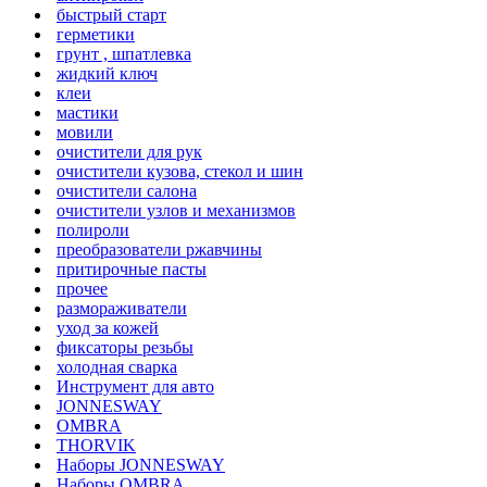
быстрый старт
герметики
грунт , шпатлевка
жидкий ключ
клеи
мастики
мовили
очистители для рук
очистители кузова, стекол и шин
очистители салона
очистители узлов и механизмов
полироли
преобразователи ржавчины
притирочные пасты
прочее
размораживатели
уход за кожей
фиксаторы резьбы
холодная сварка
Инструмент для авто
JONNESWAY
OMBRA
THORVIK
Наборы JONNESWAY
Наборы OMBRA