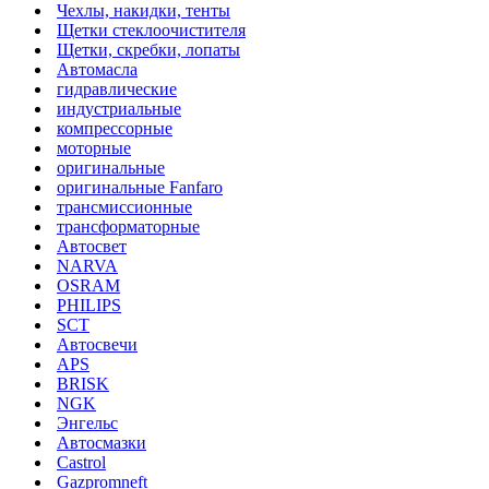
Чехлы, накидки, тенты
Щетки стеклоочистителя
Щетки, скребки, лопаты
Автомасла
гидравлические
индустриальные
компрессорные
моторные
оригинальные
оригинальные Fanfaro
трансмиссионные
трансформаторные
Автосвет
NARVA
OSRAM
PHILIPS
SCT
Автосвечи
APS
BRISK
NGK
Энгельс
Автосмазки
Castrol
Gazpromneft