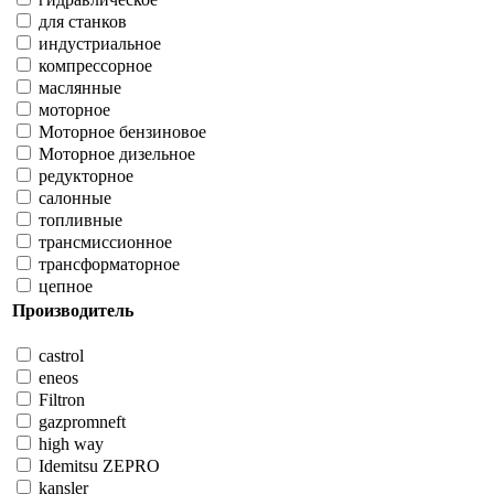
для станков
индустриальное
компрессорное
маслянные
моторное
Моторное бензиновое
Моторное дизельное
редукторное
салонные
топливные
трансмиссионное
трансформаторное
цепное
Производитель
castrol
eneos
Filtron
gazpromneft
high way
Idemitsu ZEPRO
kansler