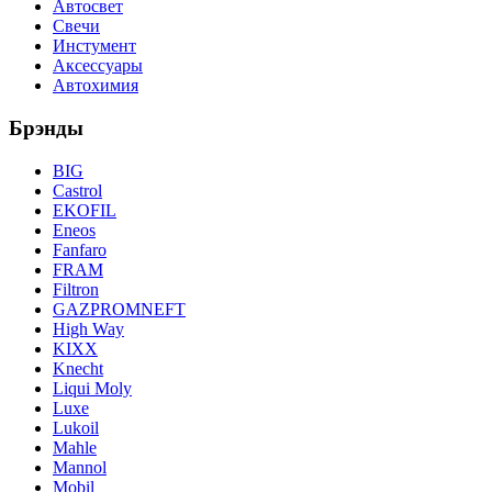
Автосвет
Свечи
Инстумент
Аксессуары
Автохимия
Брэнды
BIG
Castrol
EKOFIL
Eneos
Fanfaro
FRAM
Filtron
GAZPROMNEFT
High Way
KIXX
Knecht
Liqui Moly
Luxe
Lukoil
Mahle
Mannol
Mobil