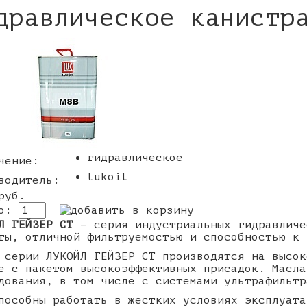
дравлическое канистр
гидравлическое
чение:
lukoil
водитель:
руб.
во:
Л ГЕЙЗЕР CT
– серия индустриальных гидравличе
ты, отличной фильтруемостью и способностью к
 серии ЛУКОЙЛ ГЕЙЗЕР CT производятся на высок
е с пакетом высокоэффективных присадок. Масла
дования, в том числе с системами ультрафильтр
пособны работать в жестких условиях эксплуата