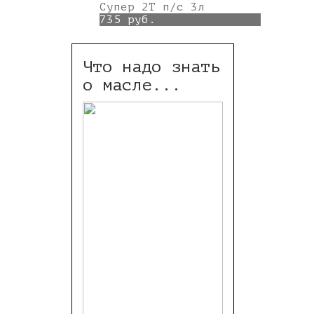
Супер 2Т п/с 3л
735 руб.
Что надо знать
о масле...