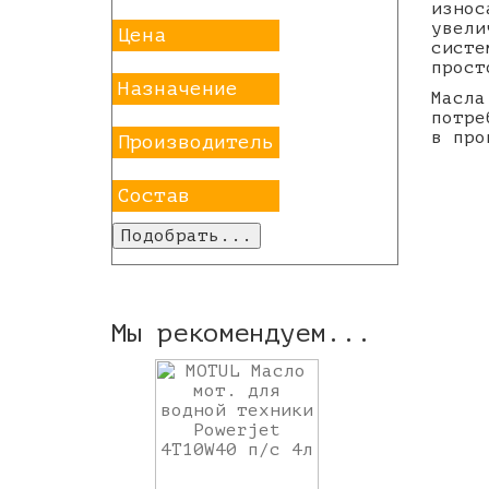
износ
увели
Цена
систе
прост
Назначение
Масла
потре
в про
Производитель
Состав
Мы рекомендуем...