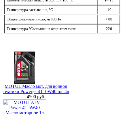
Кинематическая вязкость сСт при 100° С
14.15
Температура застывания, °С
-40
Общее щелочное число, мг KOH/г
7.88
Температура °Cвспышки в открытом тигле
226
MOTUL Масло мот. для водной
техники Powerjet 4T10W40 п/с 4л
4500 руб.