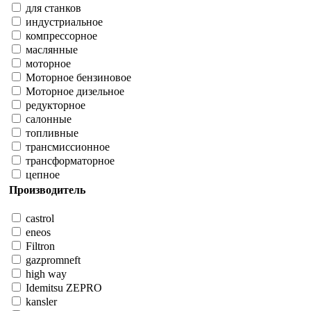
для станков
индустриальное
компрессорное
маслянные
моторное
Моторное бензиновое
Моторное дизельное
редукторное
салонные
топливные
трансмиссионное
трансформаторное
цепное
Производитель
castrol
eneos
Filtron
gazpromneft
high way
Idemitsu ZEPRO
kansler