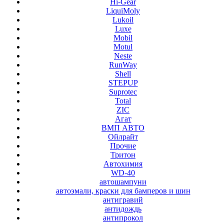
Hi-Gear
LiquiMoly
Lukoil
Luxe
Mobil
Motul
Neste
RunWay
Shell
STEPUP
Suprotec
Total
ZIC
Агат
ВМП АВТО
Ойлрайт
Прочие
Тритон
Автохимия
WD-40
автошампуни
автоэмали, краски для бамперов и шин
антигравий
антидождь
антипрокол