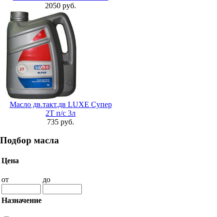
2050 руб.
Масло дв.такт.дв LUXE Супер
2Т п/с 3л
735 руб.
Подбор масла
Цена
от
до
Назначение