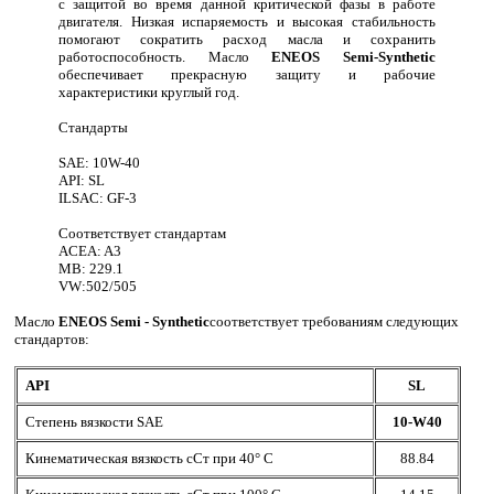
с защитой во время данной критической фазы в работе
двигателя. Низкая испаряемость и высокая стабильность
помогают сократить расход масла и сохранить
работоспособность. Масло
ENEOS Semi-Synthetic
обеспечивает прекрасную защиту и рабочие
характеристики круглый год.
Стандарты
SAE: 10W-40
API: SL
ILSAC: GF-3
Соответствует стандартам
ACEA: A3
MB: 229.1
VW:502/505
Масло
ENEOS
Semi - Synthetic
соответствует требованиям следующих
стандартов:
API
SL
Степень вязкости SAE
10-W40
Кинематическая вязкость сСт при 40° С
88.84