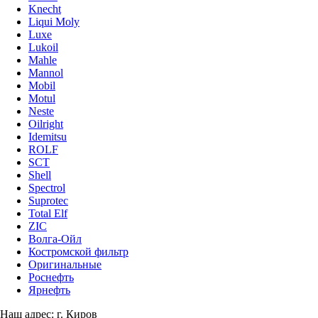
Knecht
Liqui Moly
Luxe
Lukoil
Mahle
Mannol
Mobil
Motul
Neste
Oilright
Idemitsu
ROLF
SCT
Shell
Spectrol
Suprotec
Total Elf
ZIC
Волга-Ойл
Костромской фильтр
Оригинальные
Роснефть
Ярнефть
Наш адрес: г. Киров