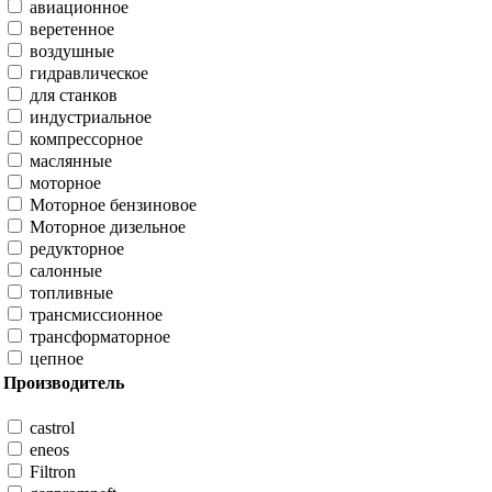
авиационное
веретенное
воздушные
гидравлическое
для станков
индустриальное
компрессорное
маслянные
моторное
Моторное бензиновое
Моторное дизельное
редукторное
салонные
топливные
трансмиссионное
трансформаторное
цепное
Производитель
castrol
eneos
Filtron