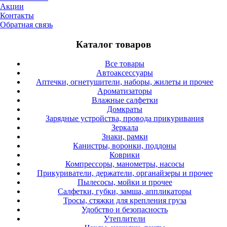
Акции
Контакты
Обратная связь
Каталог товаров
Все товары
Автоаксессуары
Аптечки, огнетушители, наборы, жилеты и прочее
Ароматизаторы
Влажные салфетки
Домкраты
Зарядные устройства, провода прикуривания
Зеркала
Знаки, рамки
Канистры, воронки, поддоны
Коврики
Компрессоры, манометры, насосы
Прикуриватели, держатели, органайзеры и прочее
Пылесосы, мойки и прочее
Салфетки, губки, замша, аппликаторы
Тросы, стяжки для крепления груза
Удобство и безопасность
Утеплители