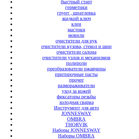
быстрый старт
герметики
грунт , шпатлевка
жидкий ключ
клеи
мастики
мовили
очистители для рук
очистители кузова, стекол и шин
очистители салона
очистители узлов и механизмов
полироли
преобразователи ржавчины
притирочные пасты
прочее
размораживатели
уход за кожей
фиксаторы резьбы
холодная сварка
Инструмент для авто
JONNESWAY
OMBRA
THORVIK
Наборы JONNESWAY
Наборы OMBRA