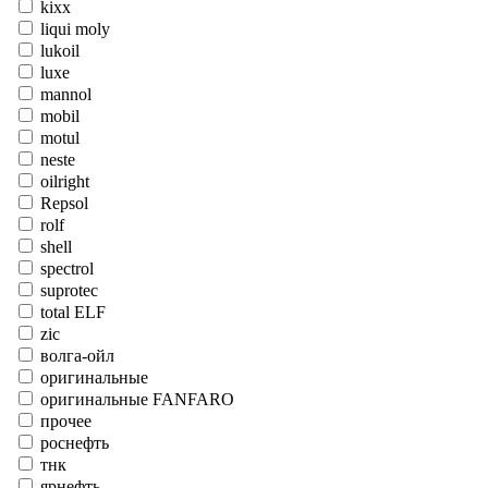
kixx
liqui moly
lukoil
luxe
mannol
mobil
motul
neste
oilright
Repsol
rolf
shell
spectrol
suprotec
total ELF
zic
волга-ойл
оригинальные
оригинальные FANFARO
прочее
роснефть
тнк
ярнефть