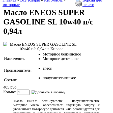
Главная
»
Все товары
»
Автомасла
»
Версия для
моторные
печати
Масло ENEOS SUPER
GASOLINE SL 10w40 п/с
0,94л
Моторное бензиновое
Назначение:
Моторное дизельное
eneos
Производитель:
полусинтетическое
Состав:
405 руб.
Кол-во:
Масло ENEOS Semi-Synthetic - полусинтетическое
моторное масло, обеспечивает надежную защиту и
увеличивает моторесурс двигателя. Оно рекомендуется для
применения в четырехтактных бензиновых двигателях