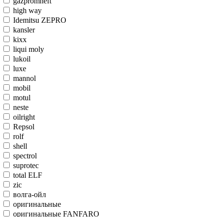
gazpromneft
high way
Idemitsu ZEPRO
kansler
kixx
liqui moly
lukoil
luxe
mannol
mobil
motul
neste
oilright
Repsol
rolf
shell
spectrol
suprotec
total ELF
zic
волга-ойл
оригинальные
оригинальные FANFARO