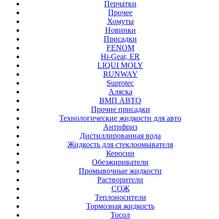
Перчатки
Прочее
Хомуты
Новинки
Присадки
FENOM
Hi-Gear, ER
LIQUI MOLY
RUNWAY
Suprotec
Аляска
ВМП АВТО
Прочие присадки
Технологические жидкости для авто
Антифриз
Дистиллированная вода
Жидкость для стеклоомывателя
Керосин
Обезжириватели
Промывочные жидкости
Растворители
СОЖ
Теплоносители
Тормозная жидкость
Тосол