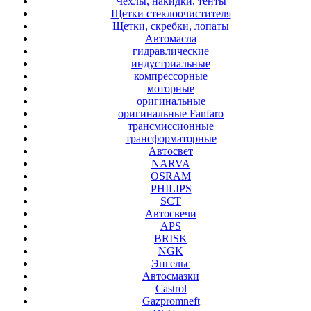
Чехлы, накидки, тенты
Щетки стеклоочистителя
Щетки, скребки, лопаты
Автомасла
гидравлические
индустриальные
компрессорные
моторные
оригинальные
оригинальные Fanfaro
трансмиссионные
трансформаторные
Автосвет
NARVA
OSRAM
PHILIPS
SCT
Автосвечи
APS
BRISK
NGK
Энгельс
Автосмазки
Castrol
Gazpromneft