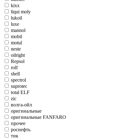
kixx
liqui moly
lukoil
luxe
mannol
mobil
motul
neste
oilright
Repsol
rolf
shell
spectrol
suprotec
total ELF
zic
волга-ойл
оригинальные
оригинальные FANFARO
прочее
роснефть
тнк