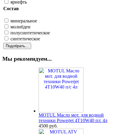
ярнефть
Состав
минеральное
молибден
полусинтетическое
синтетическое
Мы рекомендуем...
MOTUL Масло мот. для водной
техники Powerjet 4T10W40 п/с 4л
4500 руб.