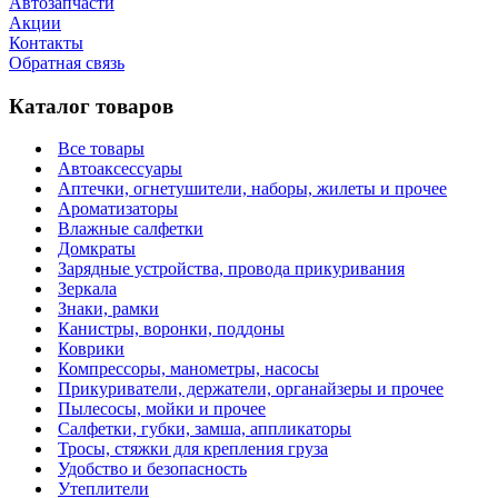
Автозапчасти
Акции
Контакты
Обратная связь
Каталог товаров
Все товары
Автоаксессуары
Аптечки, огнетушители, наборы, жилеты и прочее
Ароматизаторы
Влажные салфетки
Домкраты
Зарядные устройства, провода прикуривания
Зеркала
Знаки, рамки
Канистры, воронки, поддоны
Коврики
Компрессоры, манометры, насосы
Прикуриватели, держатели, органайзеры и прочее
Пылесосы, мойки и прочее
Салфетки, губки, замша, аппликаторы
Тросы, стяжки для крепления груза
Удобство и безопасность
Утеплители