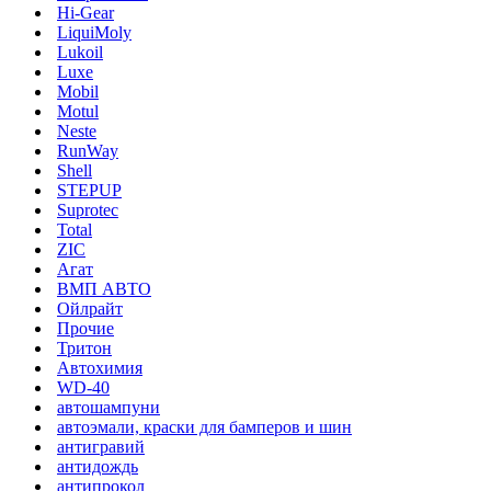
Hi-Gear
LiquiMoly
Lukoil
Luxe
Mobil
Motul
Neste
RunWay
Shell
STEPUP
Suprotec
Total
ZIC
Агат
ВМП АВТО
Ойлрайт
Прочие
Тритон
Автохимия
WD-40
автошампуни
автоэмали, краски для бамперов и шин
антигравий
антидождь
антипрокол