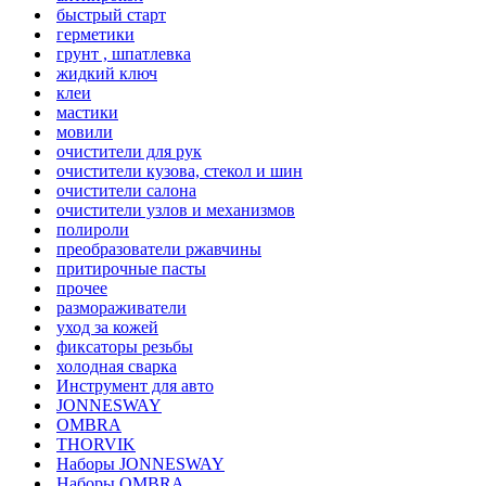
быстрый старт
герметики
грунт , шпатлевка
жидкий ключ
клеи
мастики
мовили
очистители для рук
очистители кузова, стекол и шин
очистители салона
очистители узлов и механизмов
полироли
преобразователи ржавчины
притирочные пасты
прочее
размораживатели
уход за кожей
фиксаторы резьбы
холодная сварка
Инструмент для авто
JONNESWAY
OMBRA
THORVIK
Наборы JONNESWAY
Наборы OMBRA