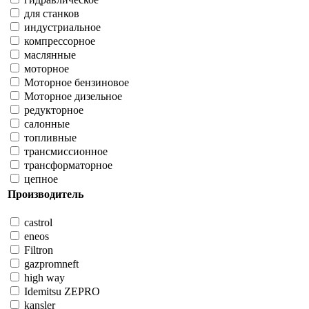
для станков
индустриальное
компрессорное
маслянные
моторное
Моторное бензиновое
Моторное дизельное
редукторное
салонные
топливные
трансмиссионное
трансформаторное
цепное
Производитель
castrol
eneos
Filtron
gazpromneft
high way
Idemitsu ZEPRO
kansler