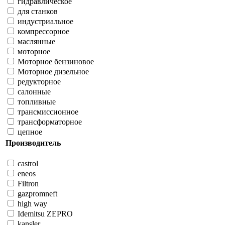
гидравлическое
для станков
индустриальное
компрессорное
маслянные
моторное
Моторное бензиновое
Моторное дизельное
редукторное
салонные
топливные
трансмиссионное
трансформаторное
цепное
Производитель
castrol
eneos
Filtron
gazpromneft
high way
Idemitsu ZEPRO
kansler