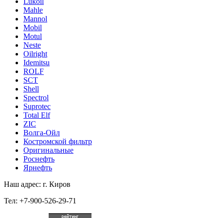
Lukoil
Mahle
Mannol
Mobil
Motul
Neste
Oilright
Idemitsu
ROLF
SCT
Shell
Spectrol
Suprotec
Total Elf
ZIC
Волга-Ойл
Костромской фильтр
Оригинальные
Роснефть
Ярнефть
Наш адрес: г. Киров
Тел: +7-900-526-29-71