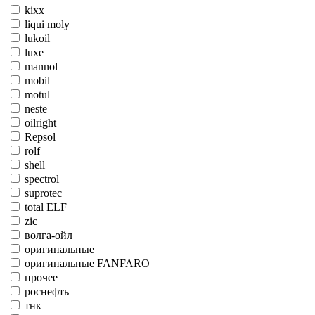
kixx
liqui moly
lukoil
luxe
mannol
mobil
motul
neste
oilright
Repsol
rolf
shell
spectrol
suprotec
total ELF
zic
волга-ойл
оригинальные
оригинальные FANFARO
прочее
роснефть
тнк