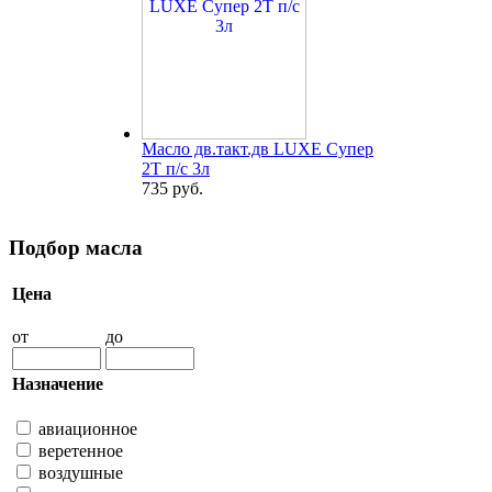
Масло дв.такт.дв LUXE Супер
2Т п/с 3л
735 руб.
Подбор масла
Цена
от
до
Назначение
авиационное
веретенное
воздушные