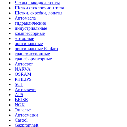
Чехлы, накидки, тенты
Щетки стеклоочистителя
Щетки, скребки, лопаты
Автомасла
гидравлические
индустриальные
компрессорные
моторные
оригинальные
оригинальные Fanfaro
трансмиссионные
трансформаторные
Автосвет
NARVA
OSRAM
PHILIPS
SCT
Автосвечи
APS
BRISK
NGK
Энгельс
Автосмазки
Castrol
Gazpromneft