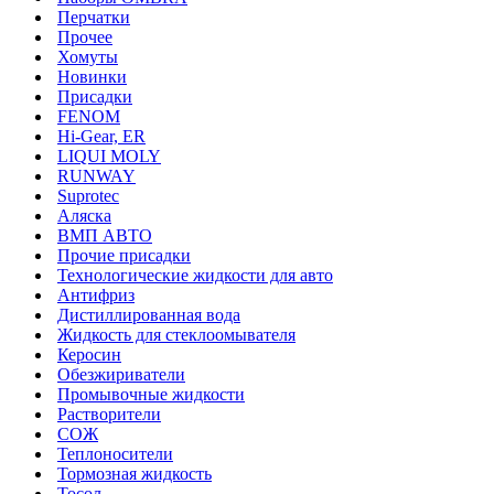
Перчатки
Прочее
Хомуты
Новинки
Присадки
FENOM
Hi-Gear, ER
LIQUI MOLY
RUNWAY
Suprotec
Аляска
ВМП АВТО
Прочие присадки
Технологические жидкости для авто
Антифриз
Дистиллированная вода
Жидкость для стеклоомывателя
Керосин
Обезжириватели
Промывочные жидкости
Растворители
СОЖ
Теплоносители
Тормозная жидкость
Тосол