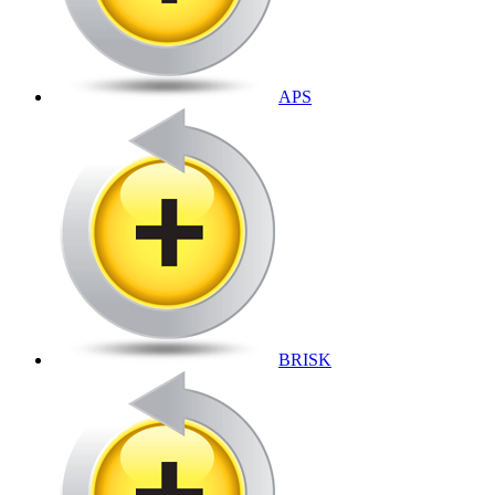
APS
BRISK