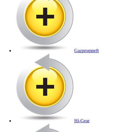
Gazpromneft
Hi-Gear