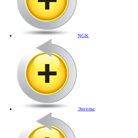
NGK
Энгельс