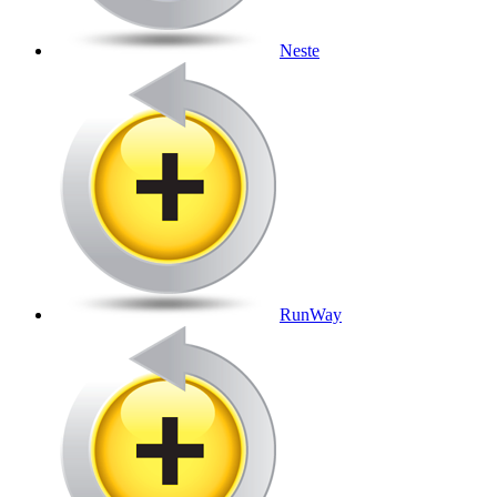
Neste
RunWay