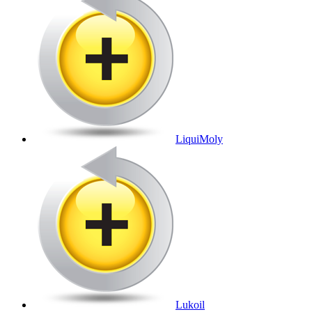
LiquiMoly
Lukoil