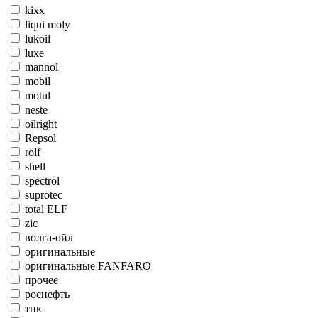
kixx
liqui moly
lukoil
luxe
mannol
mobil
motul
neste
oilright
Repsol
rolf
shell
spectrol
suprotec
total ELF
zic
волга-ойл
оригинальные
оригинальные FANFARO
прочее
роснефть
тнк