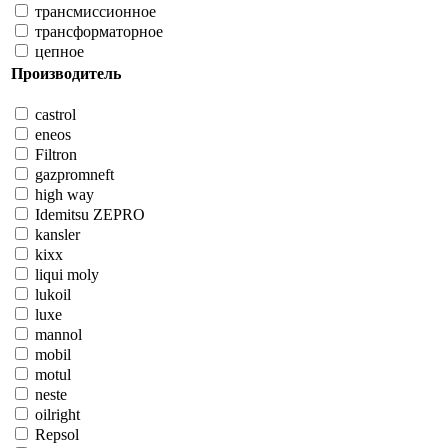
трансмиссионное
трансформаторное
цепное
Производитель
castrol
eneos
Filtron
gazpromneft
high way
Idemitsu ZEPRO
kansler
kixx
liqui moly
lukoil
luxe
mannol
mobil
motul
neste
oilright
Repsol