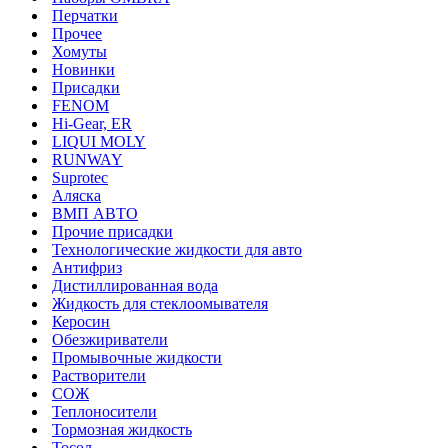
Перчатки
Прочее
Хомуты
Новинки
Присадки
FENOM
Hi-Gear, ER
LIQUI MOLY
RUNWAY
Suprotec
Аляска
ВМП АВТО
Прочие присадки
Технологические жидкости для авто
Антифриз
Дистиллированная вода
Жидкость для стеклоомывателя
Керосин
Обезжириватели
Промывочные жидкости
Растворители
СОЖ
Теплоносители
Тормозная жидкость
Тосол