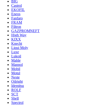
BIG
Castrol
EKOFIL
Eneos
Fanfaro
FRAM
Filtron
GAZPROMNEFT
High Way
KIXX
Knecht
Liqui Moly
Luxe
Lukoil
Mahle
Mannol
Mobil
Motul
Neste
Oilright
Idemitsu
ROLF
SCT
Shell
Spectrol