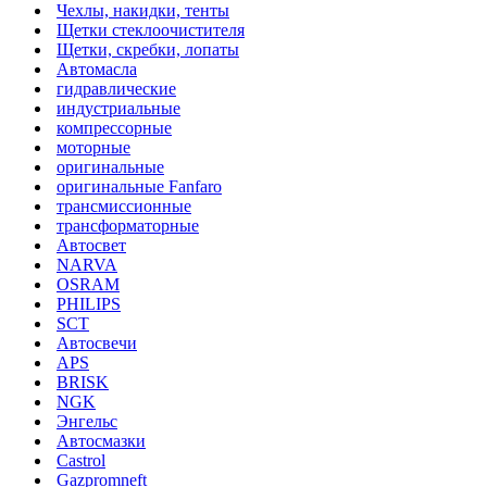
Чехлы, накидки, тенты
Щетки стеклоочистителя
Щетки, скребки, лопаты
Автомасла
гидравлические
индустриальные
компрессорные
моторные
оригинальные
оригинальные Fanfaro
трансмиссионные
трансформаторные
Автосвет
NARVA
OSRAM
PHILIPS
SCT
Автосвечи
APS
BRISK
NGK
Энгельс
Автосмазки
Castrol
Gazpromneft