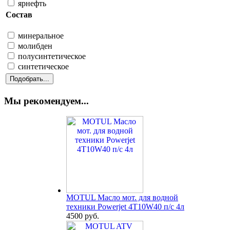
ярнефть
Состав
минеральное
молибден
полусинтетическое
синтетическое
Мы рекомендуем...
MOTUL Масло мот. для водной
техники Powerjet 4T10W40 п/с 4л
4500 руб.