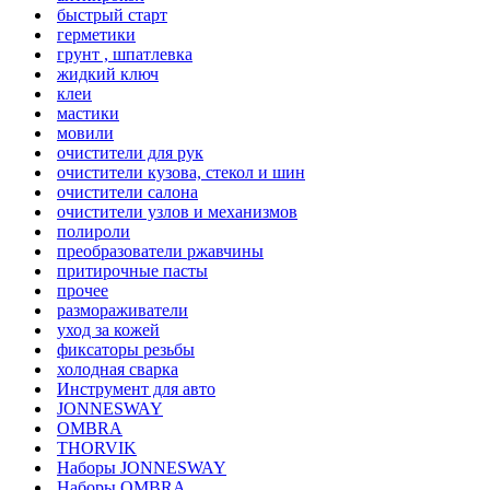
быстрый старт
герметики
грунт , шпатлевка
жидкий ключ
клеи
мастики
мовили
очистители для рук
очистители кузова, стекол и шин
очистители салона
очистители узлов и механизмов
полироли
преобразователи ржавчины
притирочные пасты
прочее
размораживатели
уход за кожей
фиксаторы резьбы
холодная сварка
Инструмент для авто
JONNESWAY
OMBRA
THORVIK
Наборы JONNESWAY
Наборы OMBRA