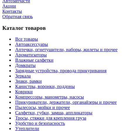
Автозапчасти
Акции
Контакты
Обратная связь
Каталог товаров
Все товары
Автоаксессуары
Аптечки, огнетушители, наборы, жилеты и прочее
Ароматизаторы
Влажные салфетки
Домкраты
Зарядные устройства, провода прикуривания
Зеркала
Знаки, рамки
Канистры, воронки, поддоны
Коврики
Компрессоры, манометры, насосы
Прикуриватели, держатели, органайзеры и прочее
Пылесосы, мойки и прочее
Салфетки, губки, замша, аппликаторы
Тросы, стяжки для крепления груза
Удобство и безопасность
Утеплители