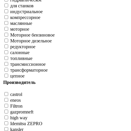
для станков
индустриальное
компрессорное
маслянные
моторное
Моторное бензиновое
Моторное дизельное
редукторное
салонные
топливные
трансмиссионное
трансформаторное
цепное
Производитель
castrol
eneos
Filtron
gazpromneft
high way
Idemitsu ZEPRO
kansler