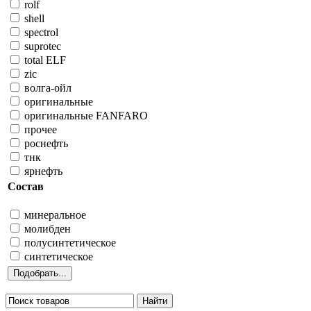
rolf
shell
spectrol
suprotec
total ELF
zic
волга-ойл
оригинальные
оригинальные FANFARO
прочее
роснефть
тнк
ярнефть
Состав
минеральное
молибден
полусинтетическое
синтетическое