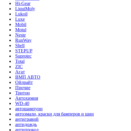
Hi-Gear
LiquiMoly
Lukoil
Luxe
Mobil
Motul
Neste
RunWay
Shell
STEPUP
Suprotec
Total
ZIC
Агат
ВМП АВТО
Ойлрайт
Прочие
Тритон
Автохимия
WD-40
автошампуни
автоэмали, краски для бамперов и шин
антигравий
антидождь
антипрокол