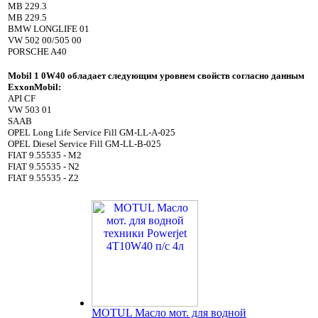
MB 229.3
MB 229.5
BMW LONGLIFE 01
VW 502 00/505 00
PORSCHE A40
Mobil
1 0
W
40 обладает следующим уровнем свойств согласно данным
ExxonMobil
:
API CF
VW 503 01
SAAB
OPEL Long Life Service Fill GM-LL-A-025
OPEL Diesel Service Fill GM-LL-B-025
FIAT 9.55535 - M2
FIAT 9.55535 - N2
FIAT 9.55535 - Z2
MOTUL Масло мот. для водной