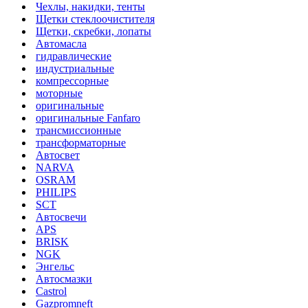
Чехлы, накидки, тенты
Щетки стеклоочистителя
Щетки, скребки, лопаты
Автомасла
гидравлические
индустриальные
компрессорные
моторные
оригинальные
оригинальные Fanfaro
трансмиссионные
трансформаторные
Автосвет
NARVA
OSRAM
PHILIPS
SCT
Автосвечи
APS
BRISK
NGK
Энгельс
Автосмазки
Castrol
Gazpromneft