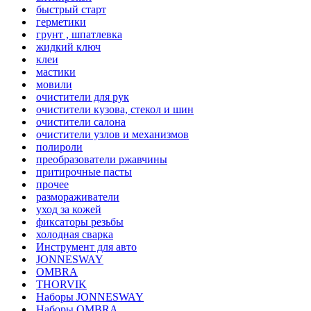
быстрый старт
герметики
грунт , шпатлевка
жидкий ключ
клеи
мастики
мовили
очистители для рук
очистители кузова, стекол и шин
очистители салона
очистители узлов и механизмов
полироли
преобразователи ржавчины
притирочные пасты
прочее
размораживатели
уход за кожей
фиксаторы резьбы
холодная сварка
Инструмент для авто
JONNESWAY
OMBRA
THORVIK
Наборы JONNESWAY
Наборы OMBRA