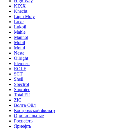
High Way
KIXX
Knecht
Liqui Moly
Luxe
Lukoil
Mahle
Mannol
Mobil
Motul
Neste
Oilright
Idemitsu
ROLF
SCT
Shell
Spectrol
Suprotec
Total Elf
ZIC
Волга-Ойл
Костромской фильтр
Оригинальные
Роснефть
Ярнефть