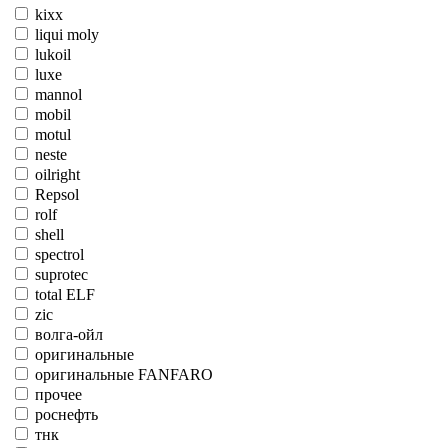
kixx
liqui moly
lukoil
luxe
mannol
mobil
motul
neste
oilright
Repsol
rolf
shell
spectrol
suprotec
total ELF
zic
волга-ойл
оригинальные
оригинальные FANFARO
прочее
роснефть
тнк