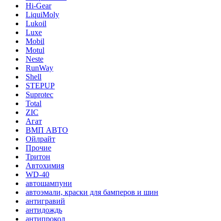
Hi-Gear
LiquiMoly
Lukoil
Luxe
Mobil
Motul
Neste
RunWay
Shell
STEPUP
Suprotec
Total
ZIC
Агат
ВМП АВТО
Ойлрайт
Прочие
Тритон
Автохимия
WD-40
автошампуни
автоэмали, краски для бамперов и шин
антигравий
антидождь
антипрокол