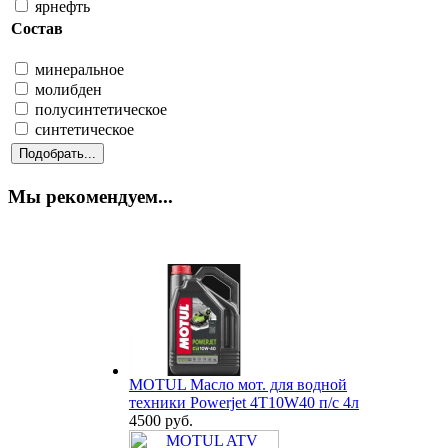
ярнефть
Состав
минеральное
молибден
полусинтетическое
синтетическое
Мы рекомендуем...
MOTUL Масло мот. для водной
техники Powerjet 4T10W40 п/с 4л
4500 руб.