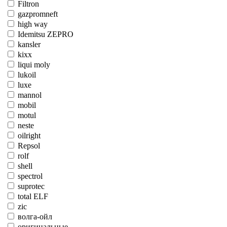
Filtron
gazpromneft
high way
Idemitsu ZEPRO
kansler
kixx
liqui moly
lukoil
luxe
mannol
mobil
motul
neste
oilright
Repsol
rolf
shell
spectrol
suprotec
total ELF
zic
волга-ойл
оригинальные