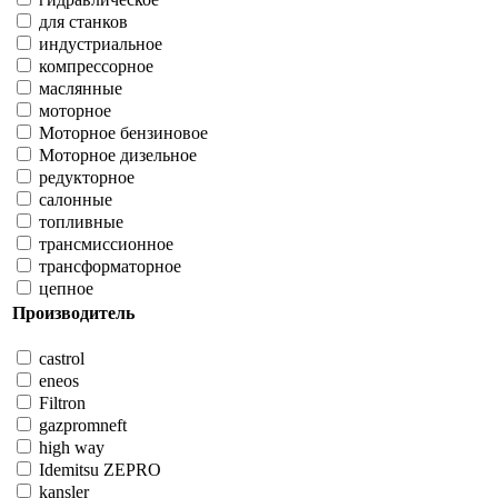
для станков
индустриальное
компрессорное
маслянные
моторное
Моторное бензиновое
Моторное дизельное
редукторное
салонные
топливные
трансмиссионное
трансформаторное
цепное
Производитель
castrol
eneos
Filtron
gazpromneft
high way
Idemitsu ZEPRO
kansler