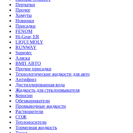
Перчатки
Прочее
Хомуты
Новинки
Присадки
FENOM
Hi-Gear, ER
LIQUI MOLY
RUNWAY
Suprotec
Аляска
ВМП АВТО
Прочие присадки
Технологические жидкости для авто
Антифриз
Дистиллированная вода
Жидкость для стеклоомывателя
Керосин
Обезжириватели
Промывочные жидкости
Растворители
СОЖ
Теплоносители
Тормозная жидкость
Тосол