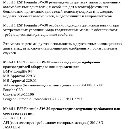
Mobil 1 ESP Formula 5W-30 рекомендуется для всех типов современных
автомобильных двигателей, и особенно для высокоэффективных
бензиновых и дизельных двигателей, использующихся в последних
моделях легковых автомобилей, внедорожников и микроавтобусов.
Mobil 1 ESP Formula 5W-30 особенно подходит для использования при
экстремальных условиях, когда традиционные масла не обеспечивают
требующиеся эксплуатационные свойства.
Это масло не рекомендуется использовать в двухтактных и авиационных
двигателях, за исключением специально одобренных производителем
случаев
Mobil
1
ESP
Formula
5
W
-30 имеет следующие одобрения
производителей оборудования к применению
BMW Longlife 04
MB-Approval 229.31
MB-Approval 229.51
Volkswagen (бензиновые/дизельные двигатели) 504 00/507 00
Porsche C30
Chrysler MS-11106
Peugeot Citroen Automobiles B71 2290/B71 2297
Mobil
1
ESP
Formula
5
W
-30 превосходит следующие требования или
соответствует им:
ACEA C2, C3
API (соответствует требованиям моторных методов) SM / SN
JASO DL-1