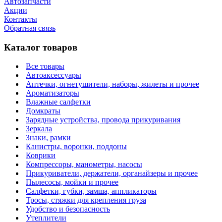
Автозапчасти
Акции
Контакты
Обратная связь
Каталог товаров
Все товары
Автоаксессуары
Аптечки, огнетушители, наборы, жилеты и прочее
Ароматизаторы
Влажные салфетки
Домкраты
Зарядные устройства, провода прикуривания
Зеркала
Знаки, рамки
Канистры, воронки, поддоны
Коврики
Компрессоры, манометры, насосы
Прикуриватели, держатели, органайзеры и прочее
Пылесосы, мойки и прочее
Салфетки, губки, замша, аппликаторы
Тросы, стяжки для крепления груза
Удобство и безопасность
Утеплители