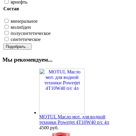
ярнефть
Состав
минеральное
молибден
полусинтетическое
синтетическое
Мы рекомендуем...
MOTUL Масло мот. для водной
техники Powerjet 4T10W40 п/с 4л
4500 руб.