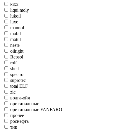
kixx
liqui moly
lukoil
luxe
mannol
mobil
motul
neste
oilright
Repsol
rolf
shell
spectrol
suprotec
total ELF
zic
волга-ойл
оригинальные
оригинальные FANFARO
прочее
роснефть
тнк