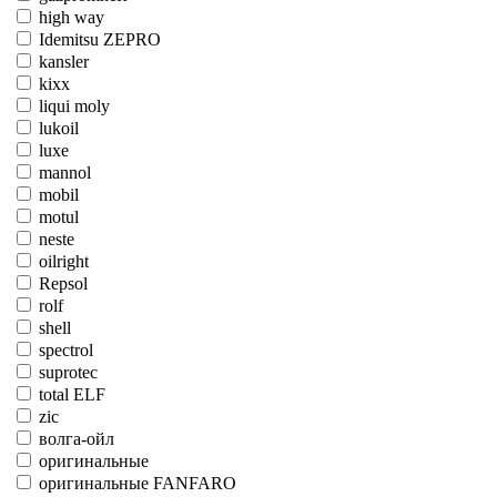
high way
Idemitsu ZEPRO
kansler
kixx
liqui moly
lukoil
luxe
mannol
mobil
motul
neste
oilright
Repsol
rolf
shell
spectrol
suprotec
total ELF
zic
волга-ойл
оригинальные
оригинальные FANFARO