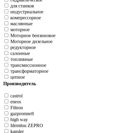
для станков
индустриальное
компрессорное
маслянные
моторное
Моторное бензиновое
Моторное дизельное
редукторное
салонные
топливные
трансмиссионное
трансформаторное
цепное
Производитель
castrol
eneos
Filtron
gazpromneft
high way
Idemitsu ZEPRO
kansler