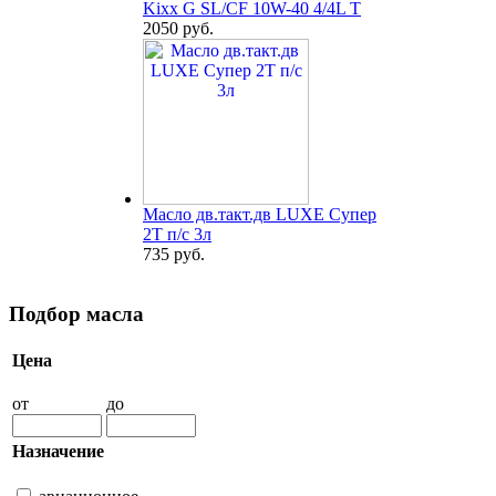
Kixx G SL/CF 10W-40 4/4L T
2050 руб.
Масло дв.такт.дв LUXE Супер
2Т п/с 3л
735 руб.
Подбор масла
Цена
от
до
Назначение