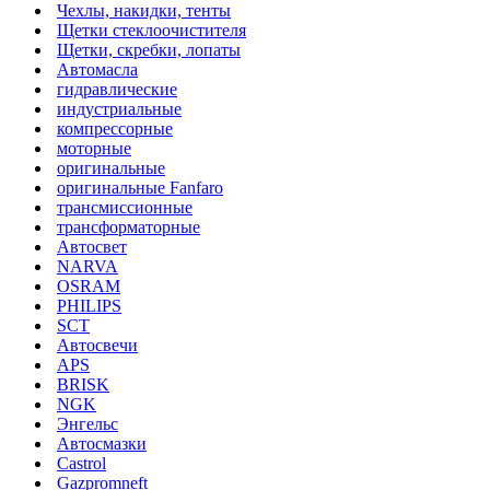
Чехлы, накидки, тенты
Щетки стеклоочистителя
Щетки, скребки, лопаты
Автомасла
гидравлические
индустриальные
компрессорные
моторные
оригинальные
оригинальные Fanfaro
трансмиссионные
трансформаторные
Автосвет
NARVA
OSRAM
PHILIPS
SCT
Автосвечи
APS
BRISK
NGK
Энгельс
Автосмазки
Castrol
Gazpromneft