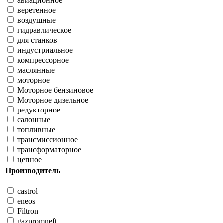
авиационное
веретенное
воздушные
гидравлическое
для станков
индустриальное
компрессорное
маслянные
моторное
Моторное бензиновое
Моторное дизельное
редукторное
салонные
топливные
трансмиссионное
трансформаторное
цепное
Производитель
castrol
eneos
Filtron
gazpromneft