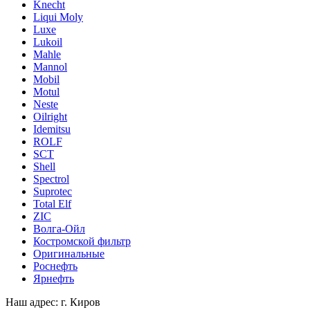
Knecht
Liqui Moly
Luxe
Lukoil
Mahle
Mannol
Mobil
Motul
Neste
Oilright
Idemitsu
ROLF
SCT
Shell
Spectrol
Suprotec
Total Elf
ZIC
Волга-Ойл
Костромской фильтр
Оригинальные
Роснефть
Ярнефть
Наш адрес: г. Киров