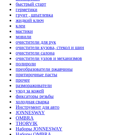
быстрый старт
герметики
грунт , шпатлевка
жидкий ключ
клеи
мастики
мовили
очистители для рук
очистители кузова, стекол и шин
очистители салона
очистители узлов и механизмов
полироли
преобразователи ржавчины
притирочные пасты
прочее
размораживатели
уход за кожей
фиксаторы резьбы
холодная сварка
Инструмент для авто
JONNESWAY
OMBRA
THORVIK
Наборы JONNESWAY
Наборы OMBRA