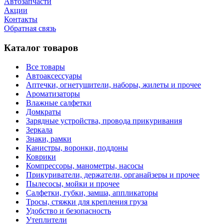
Автозапчасти
Акции
Контакты
Обратная связь
Каталог товаров
Все товары
Автоаксессуары
Аптечки, огнетушители, наборы, жилеты и прочее
Ароматизаторы
Влажные салфетки
Домкраты
Зарядные устройства, провода прикуривания
Зеркала
Знаки, рамки
Канистры, воронки, поддоны
Коврики
Компрессоры, манометры, насосы
Прикуриватели, держатели, органайзеры и прочее
Пылесосы, мойки и прочее
Салфетки, губки, замша, аппликаторы
Тросы, стяжки для крепления груза
Удобство и безопасность
Утеплители