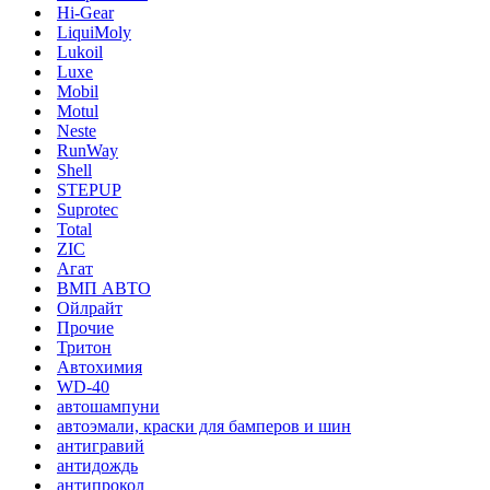
Hi-Gear
LiquiMoly
Lukoil
Luxe
Mobil
Motul
Neste
RunWay
Shell
STEPUP
Suprotec
Total
ZIC
Агат
ВМП АВТО
Ойлрайт
Прочие
Тритон
Автохимия
WD-40
автошампуни
автоэмали, краски для бамперов и шин
антигравий
антидождь
антипрокол