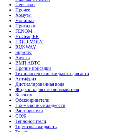
Перчатки
Прочее
Хомуты
Новинки
Присадки
FENOM
Hi-Gear, ER
LIQUI MOLY
RUNWAY
Suprotec
Аляска
ВМП АВТО
Прочие присадки
Технологические жидкости для авто
Антифриз
Дистиллированная вода
Жидкость для стеклоомывателя
Керосин
Обезжириватели
Промывочные жидкости
Растворители
СОЖ
Теплоносители
Тормозная жидкость
Тосол