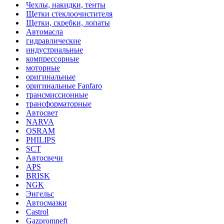
Чехлы, накидки, тенты
Щетки стеклоочистителя
Щетки, скребки, лопаты
Автомасла
гидравлические
индустриальные
компрессорные
моторные
оригинальные
оригинальные Fanfaro
трансмиссионные
трансформаторные
Автосвет
NARVA
OSRAM
PHILIPS
SCT
Автосвечи
APS
BRISK
NGK
Энгельс
Автосмазки
Castrol
Gazpromneft