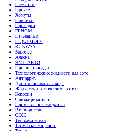
Перчатки
Прочее
Хомуты
Новинки
Присадки
FENOM
Hi-Gear, ER
LIQUI MOLY
RUNWAY
Suprotec
Аляска
ВМП АВТО
Прочие присадки
Технологические жидкости для авто
Антифриз
Дистиллированная вода
Жидкость для стеклоомывателя
Керосин
Обезжириватели
Промывочные жидкости
Растворители
СОЖ
Теплоносители
Тормозная жидкость
Тосол