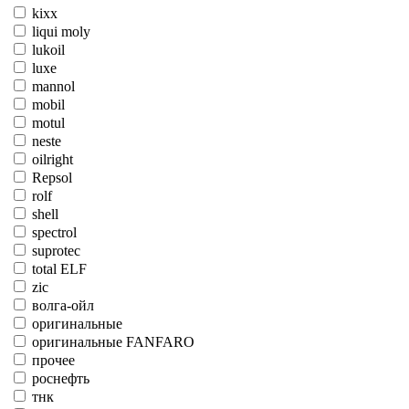
kixx
liqui moly
lukoil
luxe
mannol
mobil
motul
neste
oilright
Repsol
rolf
shell
spectrol
suprotec
total ELF
zic
волга-ойл
оригинальные
оригинальные FANFARO
прочее
роснефть
тнк