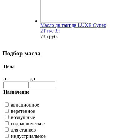
Масло дв.такт.дв LUXE Супер
2Т п/с 3л
735 руб.
Подбор масла
Цена
от
до
Назначение
авиационное
веретенное
воздушные
гидравлическое
для станков
индустриальное