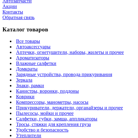
Автозапчасти
Акции
Контакты
Обратная связь
Каталог товаров
Все товары
Автоаксессуары
Аптечки, огнетушители, наборы, жилеты и прочее
Ароматизаторы
Влажные салфетки
Домкраты
Зарядные устройства, провода прикуривания
Зеркала
Знаки, рамки
Канистры, воронки, поддоны
Коврики
Компрессоры, манометры, насосы
Прикуриватели, держатели, органайзеры и прочее
Пылесосы, мойки и прочее
Салфетки, губки, замша, аппликаторы
Тросы, стяжки для крепления груза
Удобство и безопасность
Утеплители