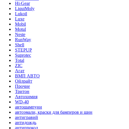
Hi-Gear
LiquiMoly
Lukoil
Luxe
Mobil
Motul
Neste
RunWay
Shell
STEPUP
Suprotec
Total
ZIC
Агат
ВМП АВТО
Ойлрайт
Прочие
Тритон
Автохимия
WD-40
автошампуни
автоэмали, краски для бамперов и шин
антигравий
антидождь
антипрокол