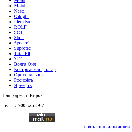
Mobil
Motul
Neste
Oilright
Idemitsu
ROLF
SCT
Shell
Spectrol
Suprotec
Total Elf
ZIC
Волга-Ойл
Костромской фильтр
Оригинальные
Роснефть
Ярнефть
Наш адрес: г. Киров
Тел: +7-900-526-29-71
Отправляя любую форму на сайте, вы соглашаетесь с
политикой конфиденциальности
данного сайта