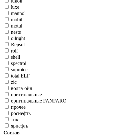
lukoil
luxe
mannol
mobil
motul
neste
oilright
Repsol
rolf
shell
spectrol
suprotec
total ELF
zic
волга-ойл
оригинальные
оригинальные FANFARO
прочее
роснефть
тнк
ярнефть
Состав