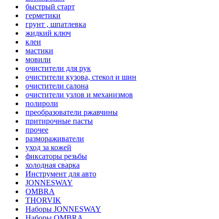
быстрый старт
герметики
грунт , шпатлевка
жидкий ключ
клеи
мастики
мовили
очистители для рук
очистители кузова, стекол и шин
очистители салона
очистители узлов и механизмов
полироли
преобразователи ржавчины
притирочные пасты
прочее
размораживатели
уход за кожей
фиксаторы резьбы
холодная сварка
Инструмент для авто
JONNESWAY
OMBRA
THORVIK
Наборы JONNESWAY
Наборы OMBRA