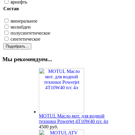
ярнефть
Состав
минеральное
молибден
полусинтетическое
синтетическое
Мы рекомендуем...
MOTUL Масло мот. для водной
техники Powerjet 4T10W40 п/с 4л
4500 руб.