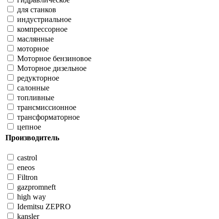
для станков
индустриальное
компрессорное
маслянные
моторное
Моторное бензиновое
Моторное дизельное
редукторное
салонные
топливные
трансмиссионное
трансформаторное
цепное
Производитель
castrol
eneos
Filtron
gazpromneft
high way
Idemitsu ZEPRO
kansler