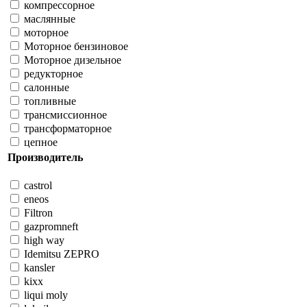
компрессорное
маслянные
моторное
Моторное бензиновое
Моторное дизельное
редукторное
салонные
топливные
трансмиссионное
трансформаторное
цепное
Производитель
castrol
eneos
Filtron
gazpromneft
high way
Idemitsu ZEPRO
kansler
kixx
liqui moly