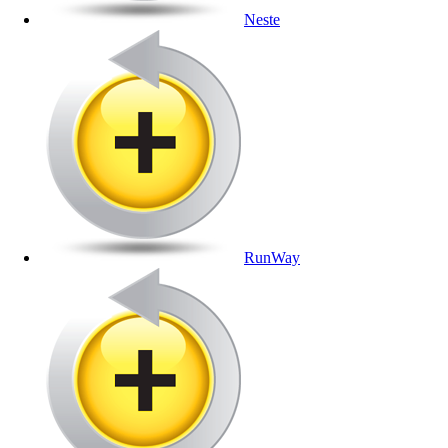
Neste
RunWay