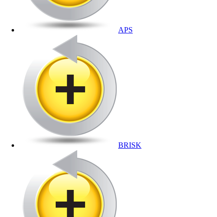
APS
BRISK