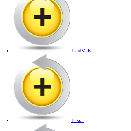
LiquiMoly
Lukoil