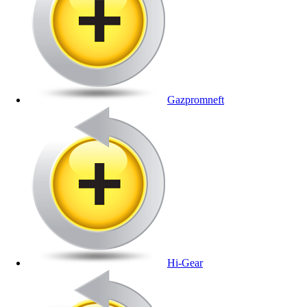
Gazpromneft
Hi-Gear