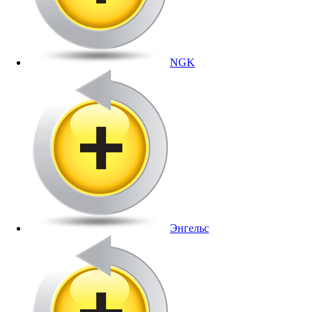
NGK
Энгельс